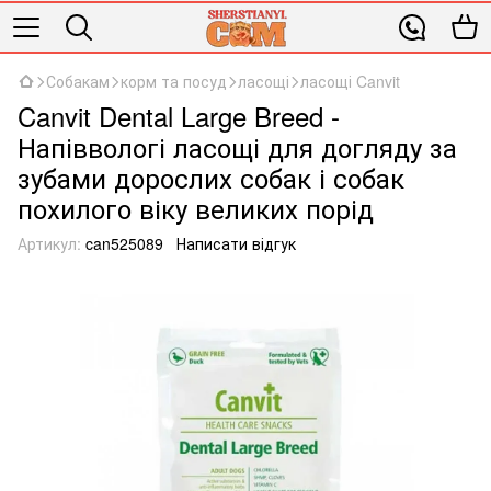
Собакам
корм та посуд
ласощі
ласощі Canvit
Canvit Dental Large Breed -
Напіввологі ласощі для догляду за
зубами дорослих собак і собак
похилого віку великих порід
Артикул:
can525089
Написати відгук