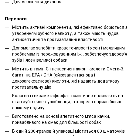
Для освіження дихання
Переваги
Містить активні компоненти, які ефективно борються з
утворенням зубного нальоту, а також мають чудові
антисептичні та протизапальні властивості
Допомагає запобігти кровоточивості ясен і можливим
проблемам із пережовуванням їжі, забезпечує здоров'я
зубів і ясен великої собаки
Містить вітамін С і ненасичені жирні кислоти Омега-3,
багаті на EPA / DHA (ейкозапентаєнова і
докозагексаєнова) кислоти, які надають додаткову
протизапальну дію
Колаген і гексаметафосфат позитивно впливають на
стан зубів і ясен улюбленця, а хлорела сприяє більш
свіжому подиху
Виготовлено на основі апетитного м'яса качки,
привабливого на смак для більшості собак
В одній 200-грамовій упаковці міститься 80 шматочків