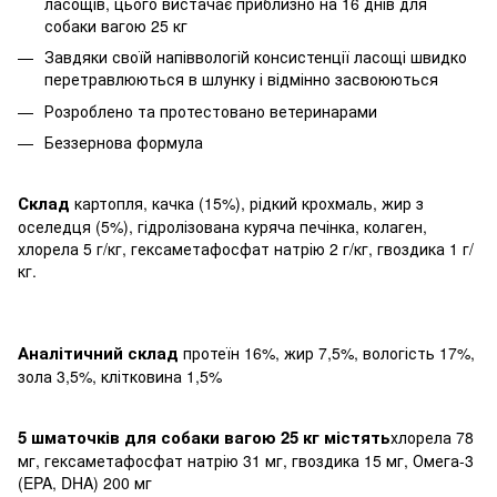
ласощів, цього вистачає приблизно на 16 днів для
собаки вагою 25 кг
Завдяки своїй напіввологій консистенції ласощі швидко
перетравлюються в шлунку і відмінно засвоюються
Розроблено та протестовано ветеринарами
Беззернова формула
Склад
картопля, качка (15%), рідкий крохмаль, жир з
оселедця (5%), гідролізована куряча печінка, колаген,
хлорела 5 г/кг, гексаметафосфат натрію 2 г/кг, гвоздика 1 г/
кг.
Аналітичний склад
протеїн 16%, жир 7,5%, вологість 17%,
зола 3,5%, клітковина 1,5%
5 шматочків для собаки вагою 25 кг містять
хлорела 78
мг, гексаметафосфат натрію 31 мг, гвоздика 15 мг, Омега-3
(EPA, DHA) 200 мг