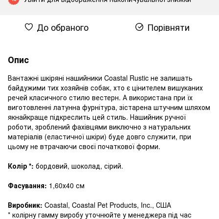
До обраного
Порівняти
Опис
Вантажні шкіряні нашийники Coastal Rustic не залишать
байдужими тих хозяйнів собак, хто є цінителем вишуканих
речей класичного стилю вестерн. А використана при їх
виготовленні латунна фурнітура, зістарена штучним шляхом
якнайкраще підкреслить цей стиль. Нашийник ручної
роботи, зроблений фахівцями виключно з натуральних
матеріалів (еластичної шкіри) буде довго служити, при
цьому не втрачаючи своєї початкової форми.
Колір *:
бордовий, шоколад, сірий.
Фасування:
1,60х40 см
Виробник:
Coastal, Coastal Pet Products, Inc., США
* колірну гамму виробу уточнюйте у менеджера під час