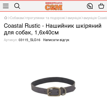
Собакам
прогулянки та подорожі
амуніція
амуніція Coast
Coastal Rustic - Нашийник шкіряний
для собак, 1,6х40см
Артикул:
03115_SLG16
Написати відгук