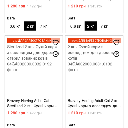
лососем для дорослих
дорослих котів
1 280 грн
1 210 грн
1 422 грн
1 345 грн
стерилізованих котів
Вага
Вага
0,6 кг
2 кг
7 кг
0,6 кг
2 кг
7 кг
−10% ДЛЯ ЗАРЕЄСТРОВАНИХ КЛІЄНТІВ
−10% ДЛЯ ЗАРЕЄСТРОВАНИХ КЛІЄНТІВ
Bravery Herring Adult Cat
Bravery Herring Adult Cat 2 кг -
Sterilized 2 кг - Сухий корм з
Сухий корм з оселедцем для
оселедцем для дорослих
дорослих котів
1 280 грн
1 210 грн
1 422 грн
1 345 грн
стерилізованих котів
Вага
Вага