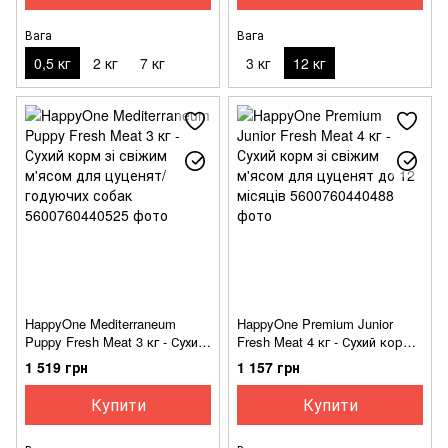
Вага
Вага
0,5 кг
2 кг
7 кг
3 кг
12 кг
HappyOne Mediterraneum
HappyOne Premium Junior
Puppy Fresh Meat 3 кг - Сухий
Fresh Meat 4 кг - Сухий корм
корм зі свіжим м'ясом для
зі свіжим м'ясом для цуценят
1 519 грн
1 157 грн
цуценят/годуючих собак
до 12 місяців
Купити
Купити