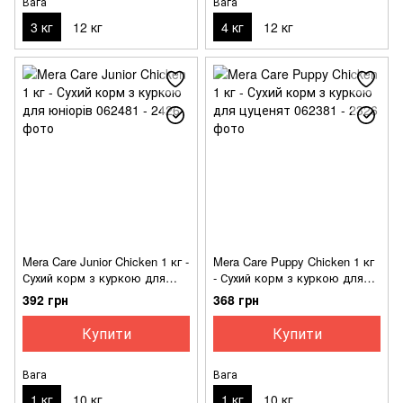
Вага
Вага
3 кг
12 кг
4 кг
12 кг
Mera Care Junior Chicken 1 кг -
Mera Care Puppy Chicken 1 кг
Сухий корм з куркою для
- Сухий корм з куркою для
юніорів
цуценят
392 грн
368 грн
Купити
Купити
Вага
Вага
1 кг
10 кг
1 кг
10 кг