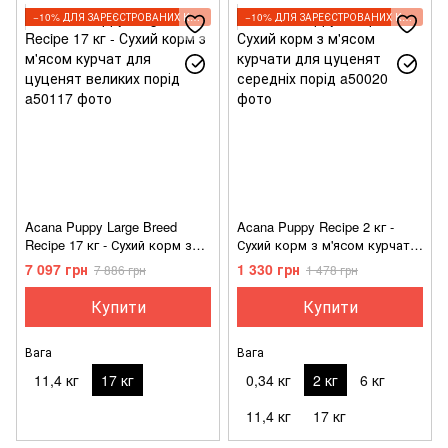
−10% ДЛЯ ЗАРЕЄСТРОВАНИХ КЛІЄНТІВ
−10% ДЛЯ ЗАРЕЄСТРОВАНИХ КЛІЄНТІВ
Acana Puppy Large Breed
Acana Puppy Recipe 2 кг -
Recipe 17 кг - Сухий корм з
Сухий корм з м'ясом курчати
м'ясом курчат для цуценят
для цуценят середніх порід
7 097 грн
1 330 грн
7 886 грн
1 478 грн
великих порід
Купити
Купити
Вага
Вага
11,4 кг
17 кг
0,34 кг
2 кг
6 кг
11,4 кг
17 кг