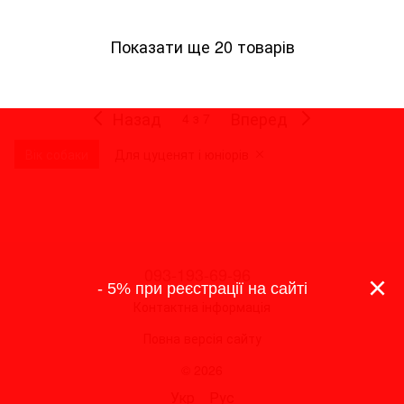
Показати ще 20 товарів
Назад
Вперед
4
з 7
Вік собаки
Для цуценят і юніорів
093-193-69-96
×
- 5% при реєстрації на сайті
Контактна інформація
Повна версія сайту
© 2026
Укр
Рус