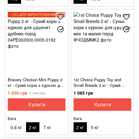
−10% ДЛЯ ЗАРЕЄСТРОВАНИХ КЛІЄНТІВ
Bravery Chicken Mini Puppy 2
1st Choice Puppy Toy and
кг - Сухий корм з куркою для
Small Breeds 2 кг - Сухий
цуценят дрібних порід
корм з куркою для цуценят
1 030 грн
1 085 грн
1 144 грн
міні та малих порід
Купити
Купити
Вага
Вага
0,6 кг
2 кг
7 кг
2 кг
5 кг