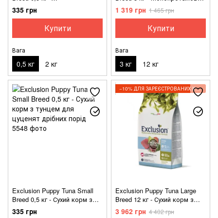
Монопротеїновий сухий корм
корм з тунцем для цуценят
335 грн
1 319 грн
1 465 грн
з куркою для цуценят
середніх порід
дрібних порід
Купити
Купити
Вага
Вага
0,5 кг
2 кг
3 кг
12 кг
−10% ДЛЯ ЗАРЕЄСТРОВАНИХ КЛІЄНТІВ
Exclusion Puppy Tuna Small
Exclusion Puppy Tuna Large
Breed 0,5 кг - Сухий корм з
Breed 12 кг - Сухий корм з
тунцем для цуценят дрібних
тунцем для цуценят великих
335 грн
3 962 грн
4 402 грн
порід
порід