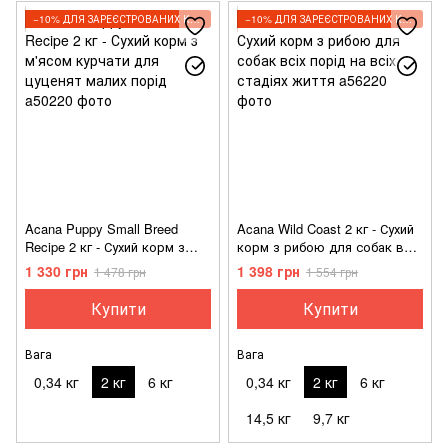
−10% ДЛЯ ЗАРЕЄСТРОВАНИХ КЛІЄНТІВ
−10% ДЛЯ ЗАРЕЄСТРОВАНИХ КЛІЄНТІВ
Acana Puppy Small Breed
Acana Wild Coast 2 кг - Сухий
Recipe 2 кг - Сухий корм з
корм з рибою для собак всіх
м'ясом курчати для цуценят
порід на всіх стадіях життя
1 330 грн
1 398 грн
1 478 грн
1 554 грн
малих порід
Купити
Купити
Вага
Вага
0,34 кг
2 кг
6 кг
0,34 кг
2 кг
6 кг
14,5 кг
9,7 кг