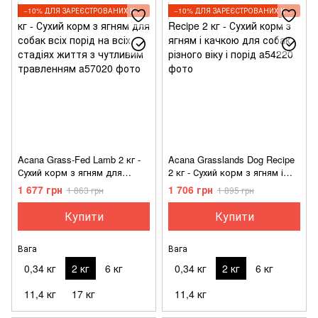
−10% ДЛЯ ЗАРЕЄСТРОВАНИХ КЛІЄНТІВ
−10% ДЛЯ ЗАРЕЄСТРОВАНИХ КЛІЄНТІВ
Acana Grass-Fed Lamb 2 кг -
Acana Grasslands Dog Recipe
Сухий корм з ягням для
2 кг - Сухий корм з ягням і
собак всіх порід на всіх
качкою для собак різного
1 677 грн
1 706 грн
1 863 грн
1 895 грн
стадіях життя з чутливим
віку і порід
травленням
Купити
Купити
Вага
Вага
0,34 кг
2 кг
6 кг
0,34 кг
2 кг
6 кг
11,4 кг
17 кг
11,4 кг