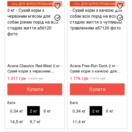
−10% ДЛЯ ЗАРЕЄСТРОВАНИХ КЛІЄНТІВ
−10% ДЛЯ ЗАРЕЄСТРОВАНИХ КЛІЄНТІВ
Acana Classics Red Meat 2 кг -
Acana Free-Run Duck 2 кг -
Сухий корм з червоним
Сухий корм з качкою для
м'ясом для собак різних
собак всіх порід на всіх
1 317 грн
1 776 грн
1 464 грн
1 973 грн
порід на всіх стадіях життя
стадіях життя з чутливим
травленням
Купити
Купити
Вага
Вага
0,34 кг
2 кг
6 кг
0,34 кг
2 кг
6 кг
14,5 кг
9,7 кг
11,4 кг