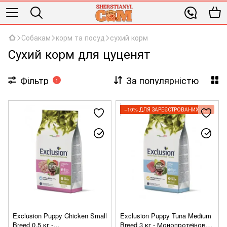
Собакам
корм та посуд
сухий корм
Сухий корм для цуценят
Фільтр
За популярністю
1
−10% ДЛЯ ЗАРЕЄСТРОВАНИХ КЛІЄНТІВ
Exclusion Puppy Chicken Small
Exclusion Puppy Tuna Medium
Breed 0,5 кг -
Breed 3 кг - Монопротеїновий