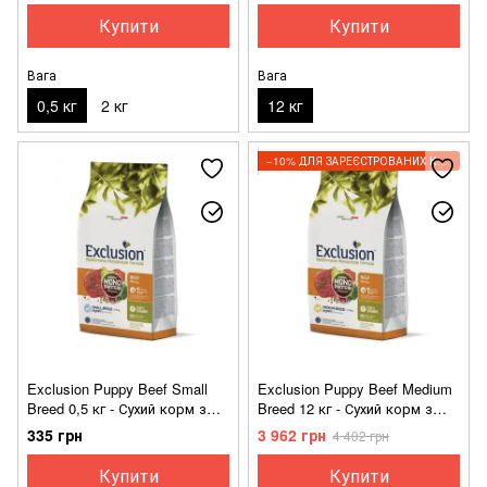
Купити
Купити
Вага
Вага
0,5 кг
2 кг
12 кг
−10% ДЛЯ ЗАРЕЄСТРОВАНИХ КЛІЄНТІВ
Exclusion Puppy Beef Small
Exclusion Puppy Beef Medium
Breed 0,5 кг - Сухий корм з
Breed 12 кг - Сухий корм з
яловичиною для цуценят
яловичиною для цуценят
335 грн
3 962 грн
4 402 грн
дрібних порід
середніх порід
Купити
Купити