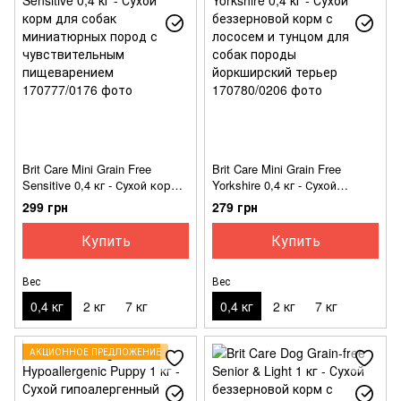
Brit Care Mini Grain Free
Brit Care Mini Grain Free
Sensitive 0,4 кг - Сухой корм
Yorkshire 0,4 кг - Сухой
для собак миниатюрных
беззерновой корм с лососем
299 грн
279 грн
пород с чувствительным
и тунцом для собак породы
пищеварением
йоркширский терьер
Купить
Купить
Вес
Вес
0,4 кг
2 кг
7 кг
0,4 кг
2 кг
7 кг
АКЦИОННОЕ ПРЕДЛОЖЕНИЕ