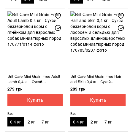
Brit Care Mini Grain Free Adult
Brit Care Mini Grain Free Hair
Lamb 0,4 кг - Сухой
and Skin 0,4 кг - Сухой
беззерновой корм с
беззерновой корм с лососем
279 грн
289 грн
ягнёнком для взрослых
и сельдью для взрослых
собак миниатюрных пород
длинношерстных собак
Купить
Купить
миниатюрных пород
Вес
Вес
0,4 кг
2 кг
7 кг
0,4 кг
2 кг
7 кг