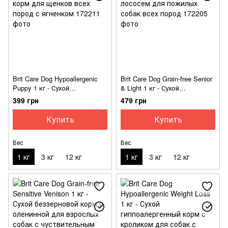
Brit Care Dog Hypoallergenic
Brit Care Dog Grain-free Senior
Puppy 1 кг - Сухой
& Light 1 кг - Сухой
гипоалергенный корм для
беззерновой корм с лососем
399 грн
479 грн
щенков всех пород с
для пожилых собак всех
ягненком
пород
Купить
Купить
Вес
Вес
1 кг
3 кг
12 кг
1 кг
3 кг
12 кг