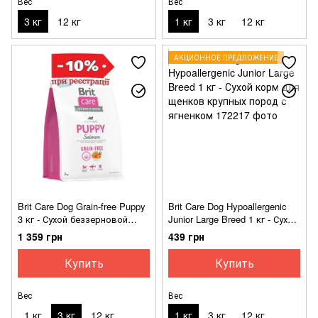
Вес
Вес
3 кг
12 кг
1 кг
3 кг
12 кг
АКЦИОННОЕ ПРЕДЛОЖЕНИЕ
Brit Care Dog Grain-free Puppy
Brit Care Dog Hypoallergenic
3 кг - Сухой беззерновой
Junior Large Breed 1 кг - Сухой
корм с лососем для щенков
корм для щенков крупных
1 359 грн
439 грн
пород с ягненком
Купить
Купить
Вес
Вес
1 кг
3 кг
12 кг
1 кг
3 кг
12 кг