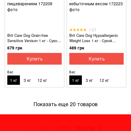
1
Brit Care Dog Grain-free
Brit Care Dog Hypoallergenic
Sensitive Venison 1 кг - Сухой
Weight Loss 1 кг - Сухой
беззерновой корм с
гиппоалергенный корм с
679 грн
489 грн
оленинной для взрослых
кроликом для собак с
собак с чуствительным
избыточным весом
Купить
Купить
пищеварением
Вес
Вес
1 кг
3 кг
12 кг
1 кг
3 кг
12 кг
Показать еще 20 товаров
Назад
Вперед
1
из 4