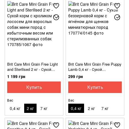
Brit Care Mini Grain Free Light
Brit Care Mini Grain Free Puppy
and Sterilised 2 кг - Сухой
Lamb 0,4 кг - Сухой
корм с кроликом и лососем
беззерновой корм с ягнёном
1 199 грн
299 грн
для взрослых собак мини
для щенков миниатюрных
пород с избыточным весом
пород
Купить
Купить
или стерилизванных собак
Вес
Вес
0,4 кг
2 кг
7 кг
0,4 кг
2 кг
7 кг