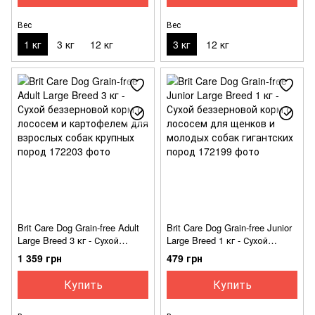
Вес
Вес
1 кг
3 кг
12 кг
3 кг
12 кг
Brit Care Dog Grain-free Adult
Brit Care Dog Grain-free Junior
Large Breed 3 кг - Сухой
Large Breed 1 кг - Сухой
беззерновой корм с лососем
беззерновой корм с лососем
1 359 грн
479 грн
и картофелем для взрослых
для щенков и молодых собак
собак крупных пород
гигантских пород
Купить
Купить