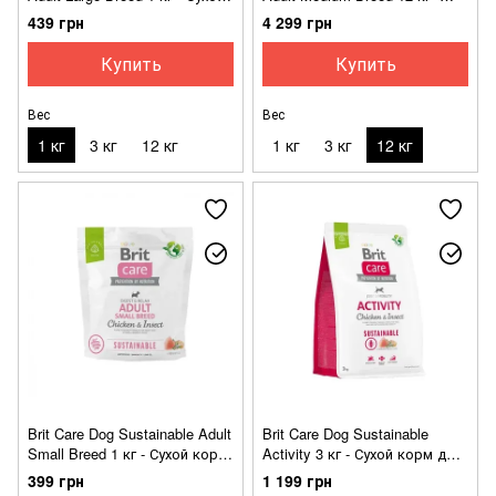
гипоалергенный корм с
Сухой монопротеиновый
439 грн
4 299 грн
ягненком для взрослых
гипоаллергенный корм с
собак крупных пород
ягнёнком для собак средних
Купить
Купить
пород
Вес
Вес
1 кг
3 кг
12 кг
1 кг
3 кг
12 кг
Brit Care Dog Sustainable Adult
Brit Care Dog Sustainable
Small Breed 1 кг - Сухой корм
Activity 3 кг - Сухой корм для
с курицей и насекомыми для
собак с повышенной
399 грн
1 199 грн
взрослых собак мелких
активностью с курицей и