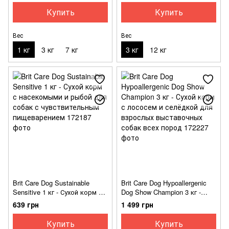
пород
насекомыми
Купить
Купить
Вес
Вес
1 кг
3 кг
7 кг
3 кг
12 кг
Brit Care Dog Sustainable
Brit Care Dog Hypoallergenic
Sensitive 1 кг - Сухой корм с
Dog Show Champion 3 кг -
насекомыми и рыбой для
Сухой корм с лососем и
639 грн
1 499 грн
собак с чувствительным
селёдкой для взрослых
пищеварением
выставочных собак всех
Купить
Купить
пород