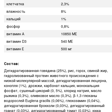
клетчатка
2,3%
влажность
8%
кальций
1%
фосфор
0,8%
витамин А
10850 МЕ
витамин D3
540 МЕ
витамин Е
500 мг
Состав:
Дегидратированная говядина (25%), рис, горох, свиной жир,
гидролизованный протеин животного происхождения с
низкой молекулярной массой, дегидратированная люцерна,
конопля (1%), дрожжи, карбонат кальция, монокальция
фосфат, сушеный цикорий (0, 5%), хлорид натрия, масло
рыжика (0,3%), оливковое масло (0,3%), β-1,3 глюканы
водорослей Euglena gracilis (0,06%), глюкозамин (0,04%),
дегидратированная брокколи (0,03%), дегидратированный
гранат (0,03%), дегидратированный томат (0,03%), юкка