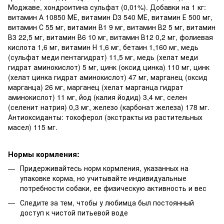
Моджаве, хондроитина сульфат (0,01%). Добавки на 1 кг:
витамин А 10850 МЕ, витамин D3 540 МЕ, витамин Е 500 мг,
витамин С 55 мг, витамин В1 9 мг, витамин В2 5 мг, витамин
В3 22,5 мг, витамин В6 10 мг, витамин В12 0,2 мг, фолиевая
кислота 1,6 мг, витамин Н 1,6 мг, бетаин 1,160 мг, медь
(сульфат меди пентагидрат) 11,5 мг, медь (хелат меди
гидрат аминокислот) 5 мг, цинк (оксид цинка) 110 мг, цинк
(хелат цинка гидрат аминокислот) 47 мг, марганец (оксид
марганца) 26 мг, марганец (хелат марганца гидрат
аминокислот) 11 мг, йод (калия йодид) 3,4 мг, селен
(селенит натрия) 0,3 мг, железо (карбонат железа) 178 мг.
Антиоксиданты: токоферол (экстракты из растительных
масел) 115 мг.
Нормы кормления:
Придерживайтесь норм кормления, указанных на
упаковке корма, но учитывайте индивидуальные
потребности собаки, ее физическую активность и вес
Следите за тем, чтобы у любимца был постоянный
доступ к чистой питьевой воде