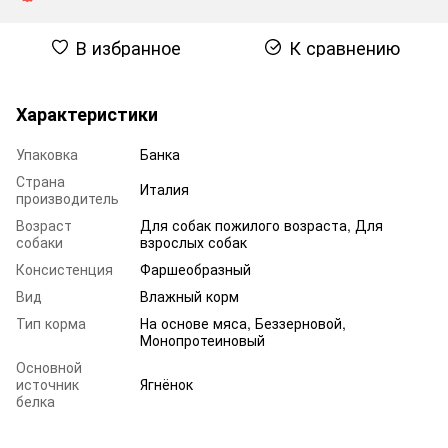
В избранное
К сравнению
Характеристики
Упаковка
Банка
Страна
Италия
производитель
Возраст
Для собак пожилого возраста
,
Для
собаки
взрослых собак
Консистенция
Фаршеобразный
Вид
Влажный корм
Тип корма
На основе мяса, Беззерновой,
Монопротеиновый
Основной
источник
Ягнёнок
белка