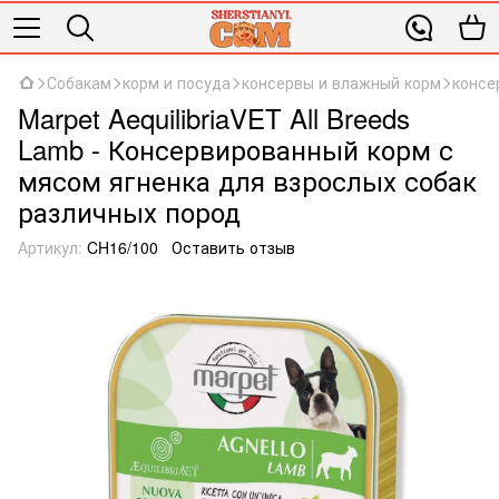
Собакам
корм и посуда
консервы и влажный корм
консе
Marpet AequilibriaVET All Breeds
Lamb - Консервированный корм с
мясом ягненка для взрослых собак
различных пород
Артикул:
CH16/100
Оставить отзыв