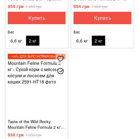
корм с форелью и копченым
Сухой корм с перепелом и
954 грн
954 грн
1 060 грн
1 060 грн
лососем для кошек
уткой для кошек
Купить
Купить
Вес
Вес
6,6 кг
2 кг
6,6 кг
2 кг
−10% ДЛЯ ЗАРЕГИСТРИРОВАННЫХ КЛИЕНТОВ
Taste of the Wild Rocky
Mountain Feline Formula 2 кг -
Сухой корм с мясом косули и
930 грн
1 033 грн
лососем для кошек