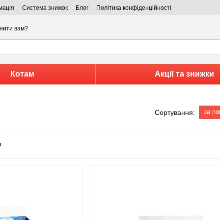
мація
Система знижок
Блог
Політика конфіденційності
нити вам?
Котам
Акції та знижки
за п
Сортування: