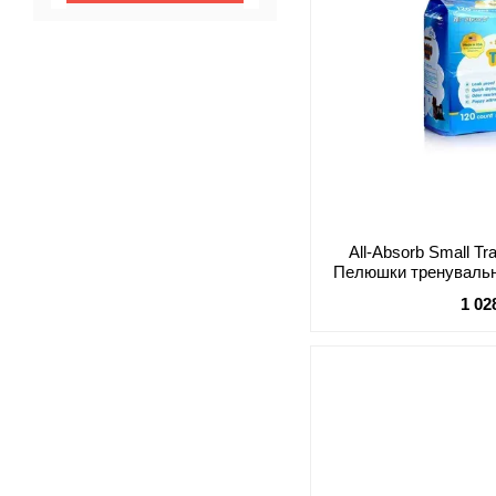
All-Absorb Small Tr
Пелюшки тренувальні
дрібни
1 02