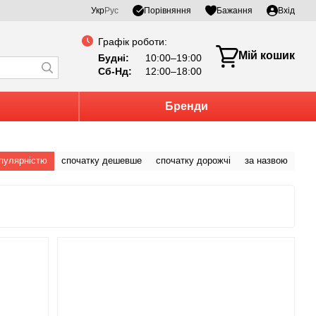
Порівняння
Укр
Рус
Бажання
Вхід
Графік роботи:
Мій кошик
Будні:
10:00–19:00
Сб-Нд:
12:00–18:00
Бренди
опулярністю
спочатку дешевше
спочатку дорожчі
за назвою