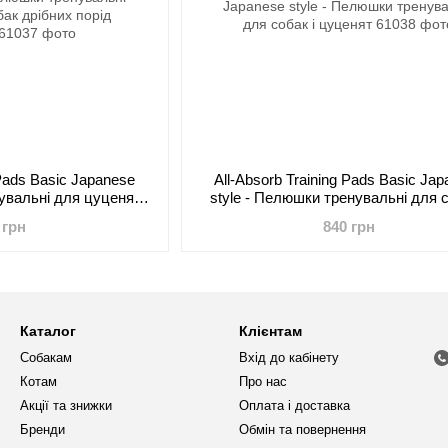
 Pads Basic Japanese
All-Absorb Training Pads Basic Ja
увальні для цуценят і
style - Пелюшки тренувальні для с
порід (60x45 см)
цуценят
 грн
840 грн
Каталог
Клієнтам
Собакам
Вхід до кабінету
Котам
Про нас
Акції та знижки
Оплата і доставка
Бренди
Обмін та повернення