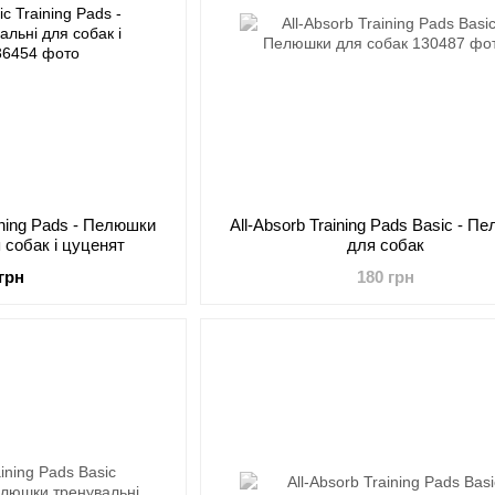
aining Pads - Пелюшки
All-Absorb Training Pads Basic - П
 собак і цуценят
для собак
 грн
180 грн