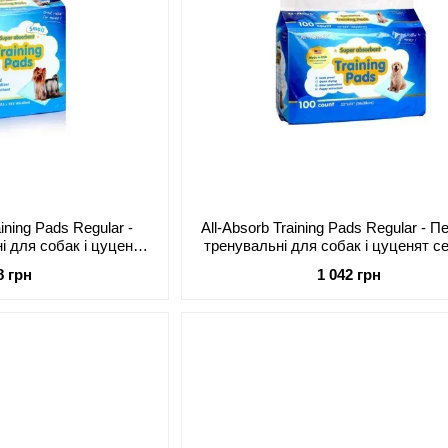
aining Pads Regular -
All-Absorb Training Pads Regular - 
 для собак і цуценят
тренувальні для собак і цуценят с
х порід
порід
8 грн
1 042 грн