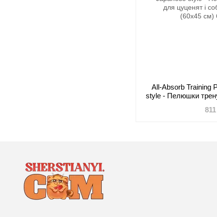
All-Absorb Training
style - Пелюшки трен
собак дрібних 
811