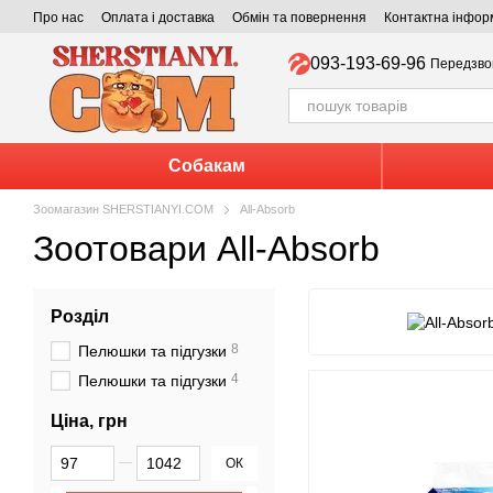
Перейти до основного контенту
Про нас
Оплата і доставка
Обмін та повернення
Контактна інфор
093-193-69-96
Передзво
Собакам
Зоомагазин SHERSTIANYI.COM
All-Absorb
Зоотовари All-Absorb
Розділ
8
пелюшки та підгузки
4
пелюшки та підгузки
Ціна, грн
Від Ціна, грн
До Ціна, грн
ОК