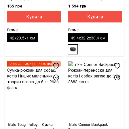
для котів "Тренді-Раннер" з
165 грн
1 594 грн
металевою дверцятою для
тварин вагою до 5 кг
Купити
Купити
Розмір
Розмір
42х29,5х1 см
49,4х32,2х30,4 см
−10% ДЛЯ ЗАРЕЄСТРОВАНИХ КЛІЄНТІВ
Trixie Tbag Trolley – Сумка-
Trixie Connor Backpack -