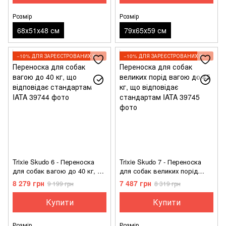
Розмір
Розмір
68х51х48 см
79х65х59 см
−10% ДЛЯ ЗАРЕЄСТРОВАНИХ КЛІЄНТІВ
−10% ДЛЯ ЗАРЕЄСТРОВАНИХ КЛІЄНТІВ
Trixie Skudo 6 - Переноска
Trixie Skudo 7 - Переноска
для собак вагою до 40 кг, що
для собак великих порід
відповідає стандартам IATA
вагою до 45 кг, що
8 279 грн
7 487 грн
9 199 грн
8 319 грн
відповідає стандартам IATA
Купити
Купити
Розмір
Розмір