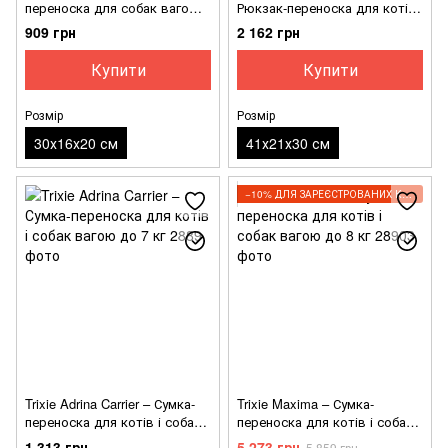
переноска для собак вагою
Рюкзак-переноска для котів і
до 5 кг
собак вагою до 8 кг
909 грн
2 162 грн
Купити
Купити
Розмір
Розмір
30х16х20 см
41х21х30 см
−10% ДЛЯ ЗАРЕЄСТРОВАНИХ КЛІЄНТІВ
Trixie Adrina Carrier – Сумка-
Trixie Maxima – Сумка-
переноска для котів і собак
переноска для котів і собак
вагою до 7 кг
вагою до 8 кг
1 313 грн
5 273 грн
5 859 грн