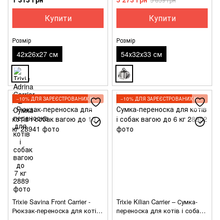
Купити
Купити
Розмір
Розмір
42х26х27 см
54х32х33 см
−10% ДЛЯ ЗАРЕЄСТРОВАНИХ КЛІЄНТІВ
−10% ДЛЯ ЗАРЕЄСТРОВАНИХ КЛІЄНТІВ
Trixie Savina Front Carrier -
Trixie Kilian Carrier – Сумка-
Рюкзак-переноска для котів і
переноска для котів і собак
собак вагою до 10 кг
вагою до 6 кг