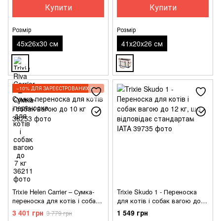
Купити
Купити
Розмір
Розмір
45х26х30 см
41х20х26 см
−10% ДЛЯ ЗАРЕЄСТРОВАНИХ КЛІЄНТІВ
Trixie Helen Carrier – Сумка-
Trixie Skudo 1 - Переноска
переноска для котів і собак
для котів і собак вагою до
вагою до 10 кг
12 кг, що відповідає
3 401 грн
1 549 грн
3 779 грн
стандартам IATA