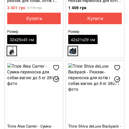
рюкзак для собак, котів і
Рюкзак-переноска для котів і
інших маленьких тварин
собак вагою до 8 кг
3 401 грн
1 409 грн
3 779 грн
вагою до 6 кг
Купити
Купити
Розмір
Розмір
32х25х45 см
42х21х29 см
Trixie Alea Carrier - Сумка-
Trixie Shiva deLuxe Backpack -