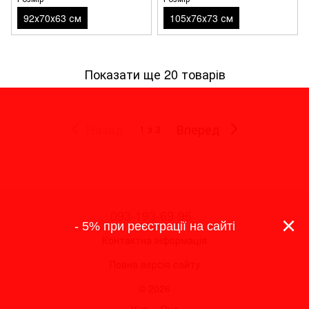
92х70х63 см
105х76х73 см
Показати ще 20 товарів
Назад
Вперед
1
з 3
093-193-69-96
×
- 5% при реєстрації на сайті
Контактна інформація
Повна версія сайту
© 2026