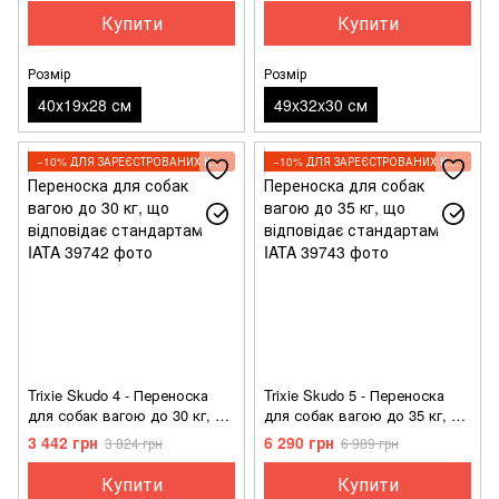
Купити
Купити
Розмір
Розмір
40х19х28 см
49x32x30 см
−10% ДЛЯ ЗАРЕЄСТРОВАНИХ КЛІЄНТІВ
−10% ДЛЯ ЗАРЕЄСТРОВАНИХ КЛІЄНТІВ
Trixie Skudo 4 - Переноска
Trixie Skudo 5 - Переноска
для собак вагою до 30 кг, що
для собак вагою до 35 кг, що
відповідає стандартам IATA
відповідає стандартам IATA
3 442 грн
6 290 грн
3 824 грн
6 989 грн
Купити
Купити