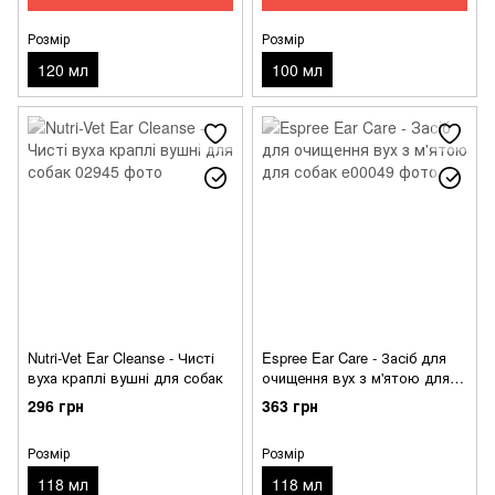
Розмір
Розмір
120 мл
100 мл
Nutri-Vet Ear Cleanse - Чисті
Espree Ear Care - Засіб для
вуха краплі вушні для собак
очищення вух з м'ятою для
собак
296 грн
363 грн
Розмір
Розмір
118 мл
118 мл