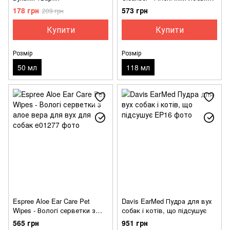
для вух собак та котів
178 грн
573 грн
209 грн
Купити
Купити
Розмір
Розмір
50 мл
118 мл
Espree Aloe Ear Care Pet
Davis EarMed Пудра для вух
Wipes - Вологі серветки з
собак і котів, що підсушує
алое вера для вух для собак
565 грн
951 грн