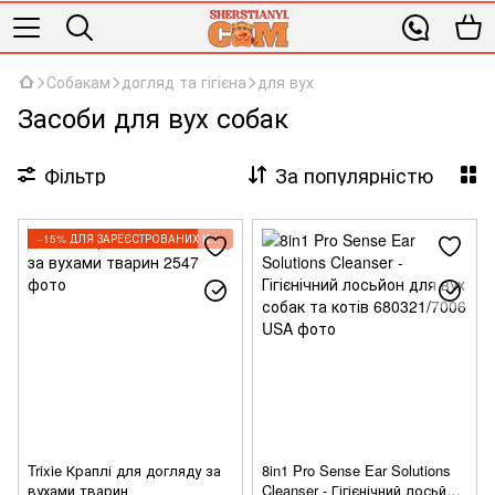
Собакам
догляд та гігієна
для вух
Засоби для вух собак
Фільтр
За популярністю
−15% ДЛЯ ЗАРЕЄСТРОВАНИХ КЛІЄНТІВ
Trixie Краплі для догляду за
8in1 Pro Sense Ear Solutions
вухами тварин
Cleanser - Гігієнічний лосьйон