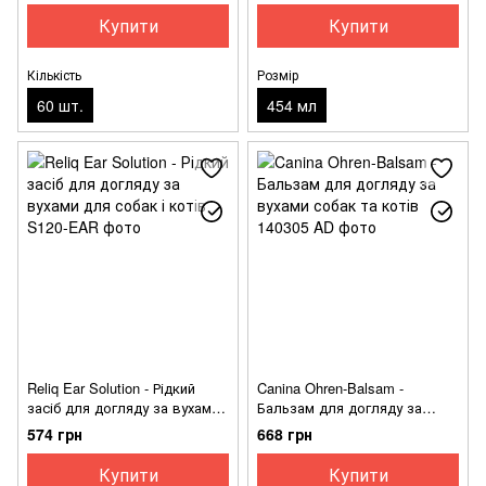
Купити
Купити
Кількість
Розмір
60 шт.
454 мл
Reliq Ear Solution - Рідкий
Canina Ohren-Balsam -
засіб для догляду за вухами
Бальзам для догляду за
для собак і котів
вухами собак та котів
574 грн
668 грн
Купити
Купити