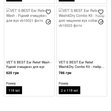
VET`S BEST Ear Relief Wash -
VET`S BEST Ear Relief
Рідкий очищувач для вух
Wash&Dry Combo Kit - Набір
для чищення вух собак
620 грн
786 грн
Розмір
Розмір
118 мл
2 х 118 мл