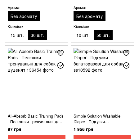
Аромат
Аромат
Без аромату
Без аромату
Кількість
Кількість
15 шт.
30 шт.
10 шт.
50 шт.
All-Absorb Basic Training Pads
Simple Solution Washable
- Пелюшки тренувальні для
Diaper - Підгузки
собак і цуценят
багаторазові для собак
97 грн
1 956 грн