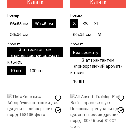
Купити
Купити
Розмір
Розмір
56х58 см
60х45 см
S
XS
XL
56х56 см
60х58 см
М
Аромат
Аромат
З аттрактантом
Без аромату
(привертаючий аромат)
З аттрактантом
Кількість
(привертаючий аромат)
10 шт.
100 шт.
Кількість
10 шт.