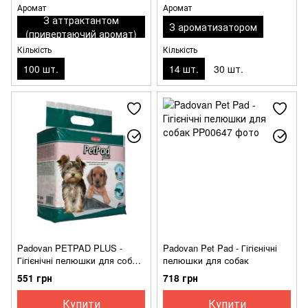
Аромат
Аромат
З аттрактантом
З ароматизатором
(привертаючий аромат)
Кількість
Кількість
100 шт.
14 шт.
30 шт.
Padovan PETPAD PLUS -
Padovan Pet Pad - Гігієнічні
Гігієнічні пелюшки для собак
пелюшки для собак
з активованим вугіллям та
551 грн
718 грн
феромонами
Купити
Купити