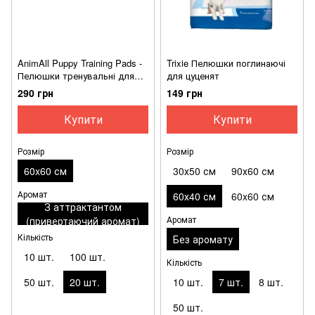
AnimAll Puppy Training Pads -
Trixie Пелюшки поглинаючі
Пелюшки тренувальні для
для цуценят
цуценят і собак
290 грн
149 грн
Купити
Купити
Розмір
Розмір
60x60 см
30х50 см
90х60 см
Аромат
60х40 см
60x60 см
З аттрактантом
Аромат
(привертаючий аромат)
Кількість
Без аромату
10 шт.
100 шт.
Кількість
50 шт.
20 шт.
10 шт.
7 шт.
8 шт.
50 шт.