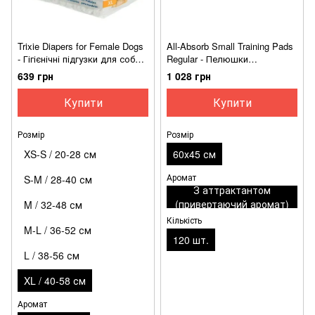
Trixie Diapers for Female Dogs
All-Absorb Small Training Pads
- Гігієнічні підгузки для собак
Regular - Пелюшки
жіночої статі
тренувальні для собак і
639 грн
1 028 грн
цуценят дрібних порід
Купити
Купити
Розмір
Розмір
XS-S / 20-28 см
60х45 см
Аромат
S-M / 28-40 см
З аттрактантом
(привертаючий аромат)
M / 32-48 см
Кількість
M-L / 36-52 см
120 шт.
L / 38-56 см
XL / 40-58 см
Аромат