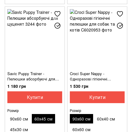
Savic Puppy Trainer -
Croci Super Nappy -
Пелюшки абсорбуючі для
Одноразові гігієнічні
цуценят
пелюшки для собак та котів
1 180 грн
1 530 грн
Купити
Купити
Розмір
Розмір
90х60 см
60х45 см
90х60 см
60х40 см
45х30 см
60x60 см