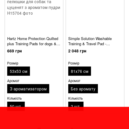
Hartz Home Protection Quilted
Simple Solution Washable
plus Training Pads for dogs &
Training & Travel Pad -
puppie - Суперпоглинаючі
Багаторазові пелюшки для
669 грн
2 048 грн
стьобані пелюшки для собак
собак
та цуценят з ароматом пудри
Розмір
Розмір
53х53 см
81х76 см
Аромат
Аромат
З ароматизатором
Без аромату
Кількість
Кількість
50 шт.
2 шт.