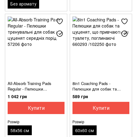
Без аромату
All-Absorb Training Pads
8in1 Coaching Pads -
Regular - Пелюшки
Пелюшки для собак та
тренувальні для собак і
цуценят, що привчають до
1 042 грн
589 грн
цуценят середніх порід
туалету, поглинаючі
Купити
Купити
Розмір
Розмір
58х56 см
60x60 см