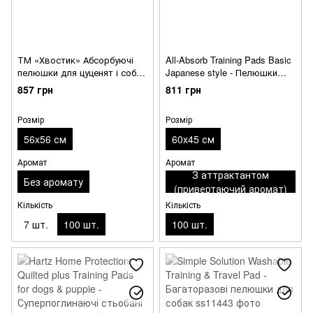
ТМ «Хвостик» Абсорбуючі
All-Absorb Training Pads Basic
пелюшки для цуценят і собак
Japanese style - Пелюшки
різних порід
тренувальні для цуценят і
857 грн
811 грн
собак дрібних порід (60x45
см)
Розмір
Розмір
56x56 см
60х45 см
Аромат
Аромат
З аттрактантом
Без аромату
(привертаючий аромат)
Кількість
Кількість
7 шт.
100 шт.
100 шт.