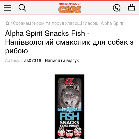
Собакам
корм та посуд
ласощі
ласощі Alpha Spirit
Alpha Spirit Snacks Fish -
Напіввологий смаколик для собак з
рибою
Артикул:
as07316
Написати відгук