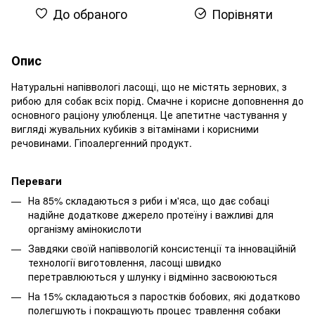
До обраного
Порівняти
Опис
Натуральні напіввологі ласощі, що не містять зернових, з
рибою для собак всіх порід. Смачне і корисне доповнення до
основного раціону улюбленця. Це апетитне частування у
вигляді жувальних кубиків з вітамінами і корисними
речовинами. Гіпоалергенний продукт.
Переваги
На 85% складаються з риби і м'яса, що дає собаці
надійне додаткове джерело протеїну і важливі для
організму амінокислоти
Завдяки своїй напіввологій консистенції та інноваційній
технології виготовлення, ласощі швидко
перетравлюються у шлунку і відмінно засвоюються
На 15% складаються з паростків бобових, які додатково
полегшують і покращують процес травлення собаки