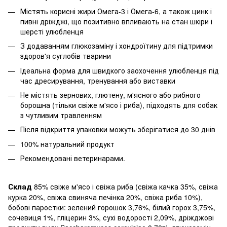
Містять корисні жири Омега-3 і Омега-6, а також цинк і
пивні дріжджі, що позитивно впливають на стан шкіри і
шерсті улюбленця
З додаванням глюкозаміну і хондроїтину для підтримки
здоров'я суглобів тварини
Ідеальна форма для швидкого заохочення улюбленця під
час дресирування, тренування або виставки
Не містять зернових, глютену, м'ясного або рибного
борошна (тільки свіже м'ясо і риба), підходять для собак
з чутливим травленням
Після відкриття упаковки можуть зберігатися до 30 днів
100% натуральний продукт
Рекомендовані ветеринарами.
Склад
85% свіже м'ясо і свіжа риба (свіжа качка 35%, свіжа
курка 20%, свіжа свиняча печінка 20%, свіжа риба 10%),
бобові паростки: зелений горошок 3,76%, білий горох 3,75%,
сочевиця 1%, гліцерин 3%, сухі водорості 2,09%, дріжджові