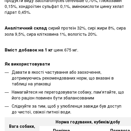
продукти виду Saccharomyces cerevisiae 0,70%, глюкозамін
0,15%, хондроїтин сульфат 0,1%, амінокислоти цинку хелат
гідрат 0,45%.
Аналітичний склад
сирий протеїн 32%, сирі жири 8%, сира
зола 9,5%, сира клітковина 1%, вологість 20%.
Вміст добавок на 1 кг
цинк 675 мг.
Як використовувати
Давати в якості частування або заохочення,
дотримуючись рекомендованих норм, що вказані в
таблиці на упаковці
Намагайтеся не перегодовувати собаку, пам'ятайте, що
його раціон повинен бути збалансованим
Слідкуйте за тим, щоб у улюбленця завжди був доступ
до чистої, свіжої питної води.
Норма годування, кубиків/добу
Вага собаки,
Помірна
Похилого