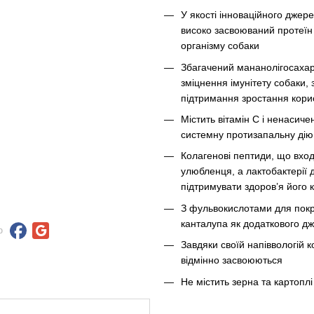
У якості інноваційного джер
високо засвоюваний протеїн 
організму собаки
Збагачений мананолігосахар
зміцнення імунітету собаки, 
підтримання зростання кори
Містить вітамін С і ненасич
системну протизапальну дію
Колагенові пептиди, що вход
улюбленця, а лактобактерії 
підтримувати здоров’я його 
З фульвокислотами для покр
канталупа як додаткового д
ю
Завдяки своїй напіввологій 
відмінно засвоюються
Не містить зерна та картоплі