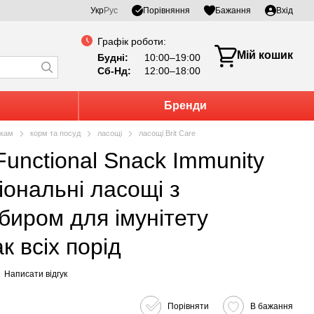
Порівняння
Укр
Рус
Бажання
Вхід
Графік роботи:
Мій кошик
Будні:
10:00–19:00
Сб-Нд:
12:00–18:00
Бренди
кам
корм та посуд
ласощі
ласощі Brit Care
іональні ласощі з
биром для імунітету
к всіх порід
Написати відгук
Порівняти
В бажання