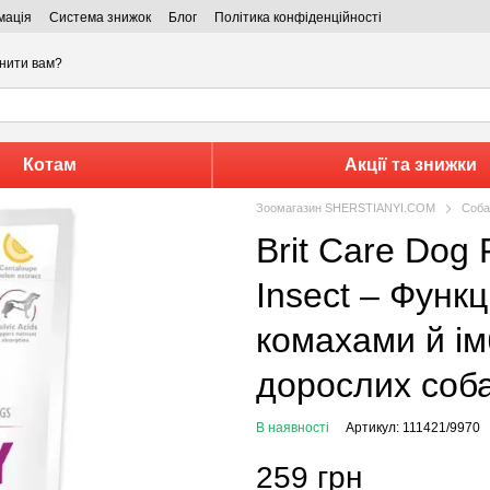
мація
Система знижок
Блог
Політика конфіденційності
нити вам?
Котам
Акції та знижки
Зоомагазин SHERSTIANYI.COM
Соба
Brit Care Dog Functional Snack Immunity
Insect – Функц
комахами й ім
дорослих соба
В наявності
Артикул: 111421/9970
259 грн