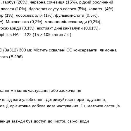
, гарбуз (20%), червона сочевиця (15%), рідкий рослинний
 лосося (10%), гідролізат соусу з лосося (5%), колаген (4%),
ир (1%), лососева олія (1%), фульвокислоти (0,5%),
), Мохаве юка (0,2%), мананоолігосахариди (0,2%),
осахариди (0,1%), екстракт дині канталупи (0,01%),
philus HA — 122 (15 × 109 клітин / кг)
 С (3a312) 300 мг. Містить схвалені ЄС консерванти: лимонна
лота (E 296)
аннями їжі як частування або заохочення
ть від ваги улюбленця. Дотримуйтеся норм годування,
ковці, орієнтовна добова доза частування: 1 шматочок ласощів
енця завжди був доступ до чистої, свіжої води