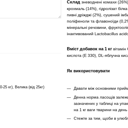
Склад
зневоднені комахи (26%)
крохмаль (14%), гідролізат білка
пивні дріжджі (2%), сушений імб
поліфеноли та флавоноїди (0,2%
мінеральні речовини, фруктооліг
інактивований Lactobacillus acido
Вміст добавок на 1 кг
вітамін
кислота (E 330), DL-яблучна кис
Як використовувати
0-25 кг), Велика (від 25кг)
Давати між основними прийм
Денна норма ласощів залежи
зазначених у таблиці на упа
на 1 кг ваги тварини на день
Стежте за тим, щоби в улюбл