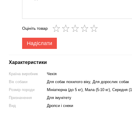
Оцініть товар
Надіслати
Характеристики
Країна виробник
Чехія
Вік собаки
Для собак похилого віку
,
Для дорослих собак
Розмір породи
Мініатюрна (до 5 кг), Мала (5-10 кг), Середня (1
Призначення
Для імунітету
Вид
Дропси і снеки