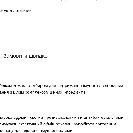
ичувальної знижки
Замовити швидко
 білком комах та імбиром для підтримання імунітету в дорослих
ння з цілим комплексом цінних інгредієнтів.
й широко відомий своїми протизапальними й антибактеріальними
тримувати ефективний обмін речовин, запобігати повторним
основу для здорової імунної системи