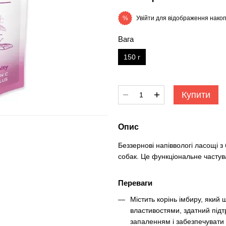
Увійти
для відображення накоп
%
Вага
150 г
Купити
Опис
Беззернові напіввологі ласощі з
собак. Це функціональне частува
Переваги
Містить корінь імбиру, яки
властивостями, здатний під
запаленням і забезпечувати 