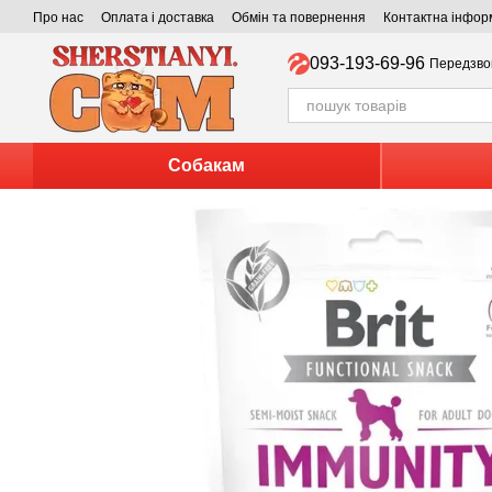
Перейти до основного контенту
Про нас
Оплата і доставка
Обмін та повернення
Контактна інфор
093-193-69-96
Передзво
Собакам