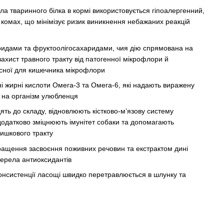
ела тваринного білка в кормі використовується гіпоалергенний,
комах, що мінімізує ризик виникнення небажаних реакцій
идами та фруктоолігосахаридами, чия дію спрямована на
захист травного тракту від патогенної мікрофлори й
сної для кишечника мікрофлори
ені жирні кислоти Омега-3 та Омега-6, які надають виражену
 на організм улюбленця
ять до складу, відновлюють кістково-м’язову систему
додатково зміцнюють імунітет собаки та допомагають
кишкового тракту
ащення засвоєння поживних речовин та екстрактом дині
жерела антиоксидантів
консистенції ласощі швидко перетравлюється в шлунку та