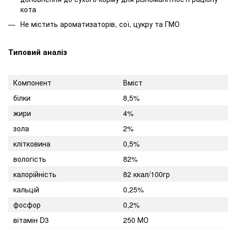
кота
Не містить ароматизаторів, сої, цукру та ГМО
Типовий аналіз
Компонент
Вміст
білки
8,5%
жири
4%
зола
2%
клітковина
0,5%
вологість
82%
калорійність
82 ккал/100гр
кальцій
0,25%
фосфор
0,2%
вітамін D3
250 МО