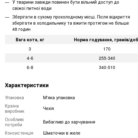
У тварини завжди повинен бути вільний доступ до
свіжої питної води
Зберігати в сухому прохолодному місці. Після відкриття
зберігати в холодильнику та вжити протягом не більше
48 годин
Вага кота, кг
Норма годування, грамів/доб
3
170
4-6
255-340
6-8
340-510
Характеристики
Упаковка
М'яка упаковка
Країна
Чехія
виробник
Особливі
Вибагливі до харчування
потреби
Консистенція
Шматочки в желе