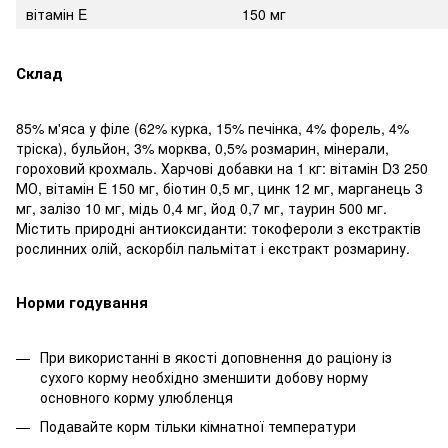
вітамін E
150 мг
Склад
85% м'яса у філе (62% курка, 15% печінка, 4% форель, 4%
тріска), бульйон, 3% морква, 0,5% розмарин, мінерали,
гороховий крохмаль. Харчові добавки на 1 кг: вітамін D3 250
МО, вітамін E 150 мг, біотин 0,5 мг, цинк 12 мг, марганець 3
мг, залізо 10 мг, мідь 0,4 мг, йод 0,7 мг, таурин 500 мг.
Містить природні антиоксиданти: токофероли з екстрактів
рослинних олій, аскорбіл пальмітат і екстракт розмарину.
Норми годування
При використанні в якості доповнення до раціону із
сухого корму необхідно зменшити добову норму
основного корму улюбленця
Подавайте корм тільки кімнатної температури