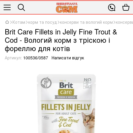
Котам
корм та посуд
консерви та вологий корм
консерви
Brit Care Fillets in Jelly Fine Trout &
Cod - Вологий корм з тріскою і
фореллю для котів
Артикул:
100536/0587
Написати відгук