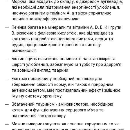
Морква, яка входить до складу, є джерелом вуглеводів,
які необхідні для підтримання енергійності улюбленця,
насичує організм вітаміном А, а також сприятливо
впливає на мікрофлору кишечника
Печінка багата на мінерали та вітаміни А, D, Е, К і групи
В, включно з фолієвою кислотою, яка відповідає за
контроль над роботою нервової системи, серця та
судин, процесами кровотворення та синтезу
амінокислот
Біотин і цинк позитивно впливають на стан шкіри та
шерсті улюбленця, забезпечуючи турботу про здоров'я
та зовнішній вигляд тварини
Екстракт розмарину необхідний не тільки для
збереження свіжості корму, він також є природним
антиоксидантом, має протизапальний ефект і зміцнює
імунну систему організму
Збагачений таурином - амінокислотою, необхідною
котам для функціонування серцевого м'яза та
підтримання гостроти зору
Можна використовувати як основне харчування та як
доповнення до сухого корму для різноманітності раціону