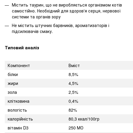
Містить таурин, що не виробляється організмом котів
самостійно. Необхідний для здоров'я серця, нервової
системи та органів зору
Не містить штучних барвників, ароматизаторів і
підсилювачів смаку.
Типовий аналіз
Компонент
Вміст
білки
8,5%
жири
4,5%
зола
2,5%
клітковина
0,4%
вологість
82%
калорійність
80,3 ккал/100гр
вітамін D3
250 МО