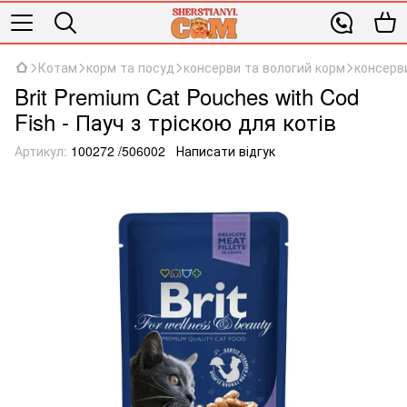
Котам
корм та посуд
консерви та вологий корм
консерви
Brit Premium Cat Pouches with Cod
Fish - Пауч з тріскою для котів
Артикул:
100272 /506002
Написати відгук