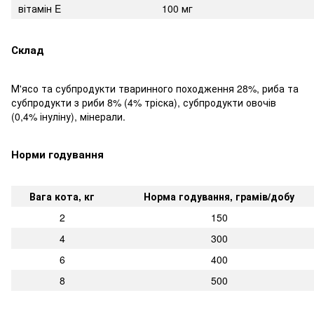
вітамін E
100 мг
Склад
М'ясо та субпродукти тваринного походження 28%, риба та
субпродукти з риби 8% (4% тріска), субпродукти овочів
(0,4% інуліну), мінерали.
Норми годування
Вага кота, кг
Норма годування, грамів/добу
2
150
4
300
6
400
8
500