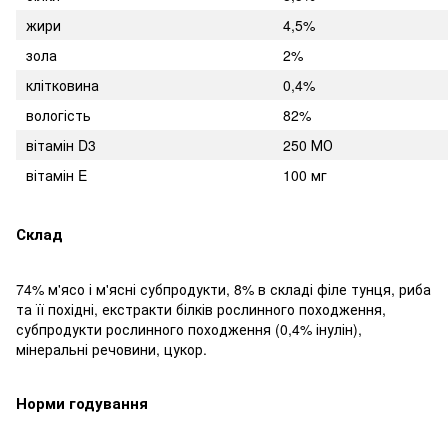
жири
4,5%
зола
2%
клітковина
0,4%
вологість
82%
вітамін D3
250 МО
вітамін E
100 мг
Склад
74% м'ясо і м'ясні субпродукти, 8% в складі філе тунця, риба
та її похідні, екстракти білків рослинного походження,
субпродукти рослинного походження (0,4% інулін),
мінеральні речовини, цукор.
Норми годування