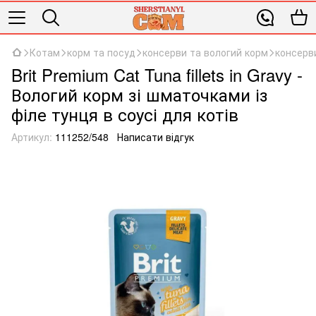
Котам
корм та посуд
консерви та вологий корм
консерви
Brit Premium Cat Tuna fillets in Gravy -
Вологий корм зі шматочками із
філе тунця в соусі для котів
Артикул:
111252/548
Написати відгук