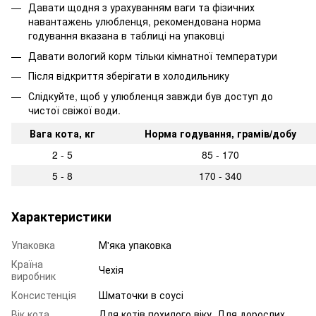
Давати щодня з урахуванням ваги та фізичних
навантажень улюбленця, рекомендована норма
годування вказана в таблиці на упаковці
Давати вологий корм тільки кімнатної температури
Після відкриття зберігати в холодильнику
Слідкуйте, щоб у улюбленця завжди був доступ до
чистої свіжої води.
Вага кота, кг
Норма годування, грамів/добу
2 - 5
85 - 170
5 - 8
170 - 340
Характеристики
Упаковка
М'яка упаковка
Країна
Чехія
виробник
Консистенція
Шматочки в соусі
Вік кота
Для котів похилого віку, Для дорослих