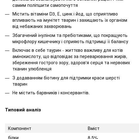
самим поліпшити самопочуття
Містить вітаміни D3, Е, цинк і йод, що сприятливо
впливають на імунітет тварин і захищають їх організм
від небажаних захворювань
Збагачений інуліном та пребіотиками, що покращують
мікрофлору кишечнику і сприяють підтримці її балансу
Включає в себе таурин - життєво важливу для котів
амінокислоту, що відповідає за переварювання жирів,
збереження гострого зору, здоров'я серця та нервових
тканин улюбленця
З додаванням біотину для підтримки краси шерсті
тварин
Не містить барвників і консервантів.
Типовий аналіз
Компонент
Вміст
білки
8,5%