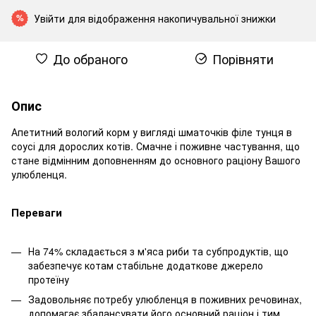
Увійти
для відображення накопичувальної знижки
%
До обраного
Порівняти
Опис
Апетитний вологий корм у вигляді шматочків філе тунця в
соусі для дорослих котів. Смачне і поживне частування, що
стане відмінним доповненням до основного раціону Вашого
улюбленця.
Переваги
На 74% складається з м'яса риби та субпродуктів, що
забезпечує котам стабільне додаткове джерело
протеїну
Задовольняє потребу улюбленця в поживних речовинах,
допомагає збалансувати його основний раціон і тим