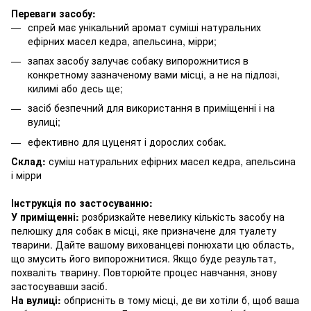
Переваги засоб
у:
спрей має унікальний аромат суміші натуральних
ефірних масел кедра, апельсина, мірри;
запах засобу залучає собаку випорожнитися в
конкретному зазначеному вами місці, а не на підлозі,
килимі або десь ще;
засіб безпечний для використання в приміщенні і на
вулиці;
ефективно для цуценят і дорослих собак.
Склад:
суміш натуральних ефірних масел кедра, апельсина
і мірри
Інструкція по застосуванню:
У приміщенні:
розбризкайте невелику кількість засобу на
пелюшку для собак в місці, яке призначене для туалету
тварини. Дайте вашому вихованцеві понюхати цю область,
що змусить його випорожнитися. Якщо буде результат,
похваліть тварину. Повторюйте процес навчання, знову
застосувавши засіб.
На вулиці:
обприсніть в тому місці, де ви хотіли б, щоб ваша