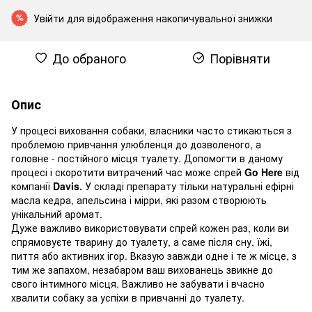
Увійти
для відображення накопичувальної знижки
%
До обраного
Порівняти
Опис
У процесі виховання собаки, власники часто стикаються з
проблемою привчання улюбленця до дозволеного, а
головне - постійного місця туалету. Допомогти в даному
процесі і скоротити витрачений час може спрей
Go Here
від
компанії
Davis.
У складі препарату тільки натуральні ефірні
масла кедра, апельсина і мірри, які разом створюють
унікальний аромат.
Дуже важливо використовувати спрей кожен раз, коли ви
спрямовуєте тварину до туалету, а саме після сну, їжі,
пиття або активних ігор. Вказую завжди одне і те ж місце, з
тим же запахом, незабаром ваш вихованець звикне до
свого інтимного місця. Важливо не забувати і вчасно
хвалити собаку за успіхи в привчанні до туалету.