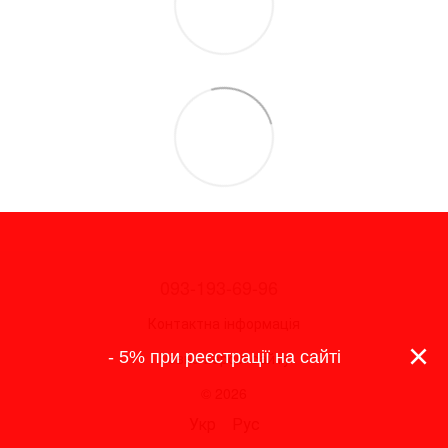
093-193-69-96
Контактна інформація
×
- 5% при реєстрації на сайті
Повна версія сайту
© 2026
Укр
Рус