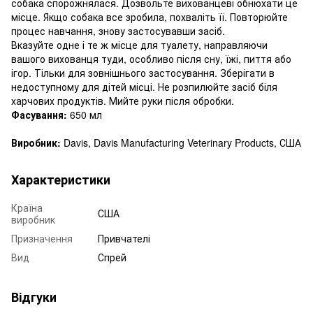
собака спорожнялася. Дозвольте вихованцеві обнюхати це
місце. Якщо собака все зробила, похваліть її. Повторюйте
процес навчання, знову застосувавши засіб.
Вказуйте одне і те ж місце для туалету, направляючи
вашого вихованця туди, особливо після сну, їжі, пиття або
ігор. Тільки для зовнішнього застосування. Зберігати в
недоступному для дітей місці. Не розпилюйте засіб біля
харчових продуктів. Мийте руки після обробки.
Фасування
:
650 мл
Виробник
:
Davis, Davis Manufacturing Veterinary Products, США
Характеристики
Країна
США
виробник
Призначення
Привчателі
Вид
Спрей
Відгуки