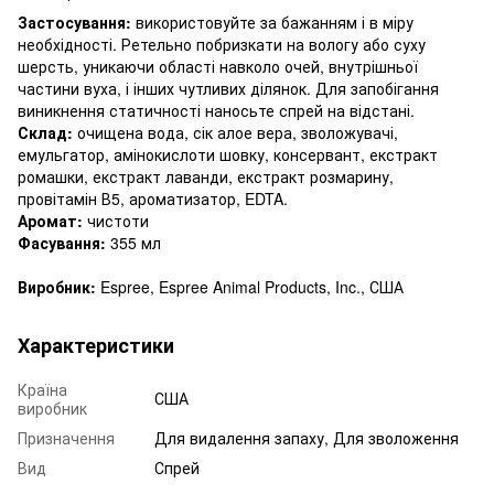
Застосування:
використовуйте за бажанням і в міру
необхідності. Ретельно побризкати на вологу або суху
шерсть, уникаючи області навколо очей, внутрішньої
частини вуха, і інших чутливих ділянок. Для запобігання
виникнення статичності наносьте спрей на відстані.
Склад:
очищена вода, сік алое вера, зволожувачі,
емульгатор, амінокислоти шовку, консервант, екстракт
ромашки, екстракт лаванди, екстракт розмарину,
провітамін В5, ароматизатор, EDTA.
Аромат:
чистоти
Фасування:
355 мл
Виробник:
Espree, Espree Animal Products, Inc., США
Характеристики
Країна
США
виробник
Призначення
Для видалення запаху, Для зволоження
Вид
Спрей