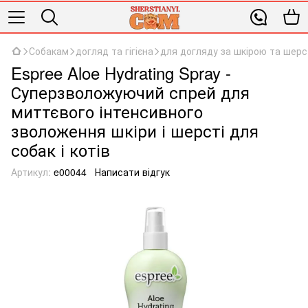
Собакам
догляд та гігієна
для догляду за шкірою та шер
Espree Aloe Hydrating Spray -
Суперзволожуючий спрей для
миттєвого інтенсивного
зволоження шкіри і шерсті для
собак і котів
Артикул:
e00044
Написати відгук