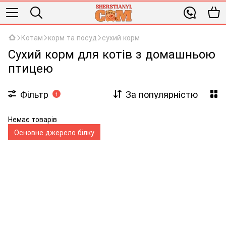
Котам
корм та посуд
сухий корм
Сухий корм для котів з домашньою
птицею
Фільтр
За популярністю
1
Немає товарів
Основне джерело білку