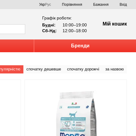
Порівняння
Укр
Рус
Бажання
Вхід
Графік роботи:
Мій кошик
Будні:
10:00–19:00
Сб-Нд:
12:00–18:00
Бренди
опулярністю
спочатку дешевше
спочатку дорожчі
за назвою