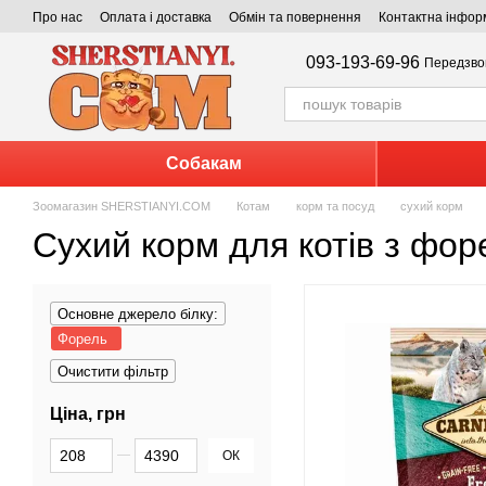
Перейти до основного контенту
Про нас
Оплата і доставка
Обмін та повернення
Контактна інфор
093-193-69-96
Передзво
Собакам
Зоомагазин SHERSTIANYI.COM
Котам
корм та посуд
сухий корм
Сухий корм для котів з фо
Основне джерело білку:
Форель
Очистити фільтр
Ціна, грн
Від Ціна, грн
До Ціна, грн
ОК