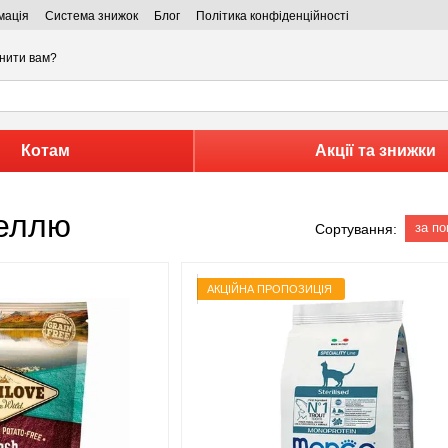
мація
Система знижок
Блог
Політика конфіденційності
нити вам?
Котам
Акції та знижки
реллю
за п
Сортування:
АКЦІЙНА ПРОПОЗИЦІЯ