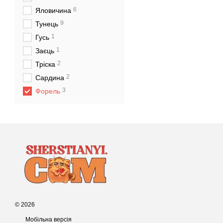
6
Яловичина
9
Тунець
1
Гусь
1
Заєць
2
Тріска
2
Сардина
3
Форель
© 2026
Мобільна версія