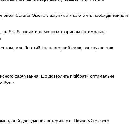
іжої риби, багатої Омега-3 жирними кислотами, необхідними для
так, щоб забезпечити домашнім тваринам оптимальне
я.
ентом, має багатий і неповторний смак, ваш пухнастик
рисного харчування, що дозволить підібрати оптимальне
е бути:
омендацій досвідчених ветеринарів. Почастуйте свого