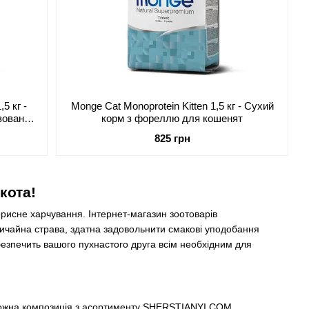
5 кг -
Monge Cat Monoprotein Kitten 1,5 кг - Сухий
зованих
корм з фореллю для кошенят
825 грн
кота!
корисне харчування. Інтернет-магазин зоотоварів
ичайна страва, здатна задовольнити смакові уподобання
абезпечить вашого пухнастого друга всім необхідним для
 кожна композиція з асортименту SHERSTIANYI.COM