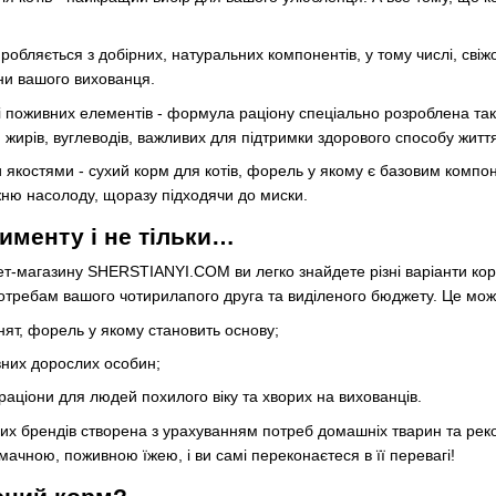
иробляється з добірних, натуральних компонентів, у тому числі, св
вни вашого вихованця.
сті поживних елементів - формула раціону спеціально розроблена 
, жирів, вуглеводів, важливих для підтримки здорового способу житт
костями - сухий корм для котів, форель у якому є базовим компон
ню насолоду, щоразу підходячи до миски.
именту і не тільки…
нет-магазину SHERSTIANYI.COM ви легко знайдете різні варіанти ко
потребам вашого чотирилапого друга та виділеного бюджету. Це мож
ят, форель у якому становить основу;
вних дорослих особин;
і раціони для людей похилого віку та хворих на вихованців.
них брендів створена з урахуванням потреб домашніх тварин та рек
ачною, поживною їжею, і ви самі переконаєтеся в її перевагі!