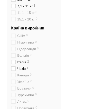
1
7,1 - 11 кг
0
11,1 - 15 кг
0
15,1 - 20 кг
Країна виробник
0
США
0
Німеччина
0
Нідерланди
0
Бельгія
2
Італія
1
Чехія
0
Канада
0
Україна
0
Бразилія
0
Туреччина
0
Литва
0
Португалія