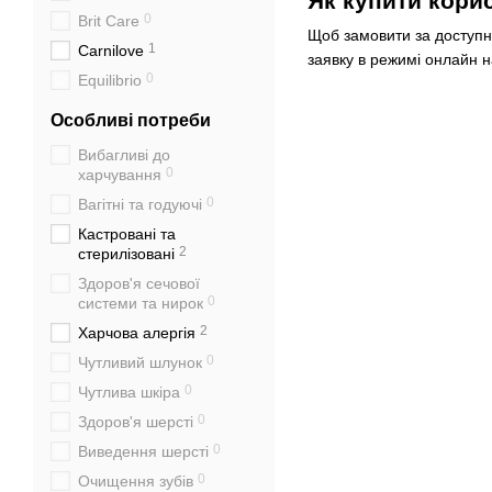
Як купити кори
0
Brit Care
Щоб замовити за доступно
1
Carnilove
заявку в режимі онлайн 
0
Equilibrio
Особливі потреби
Вибагливі до
0
харчування
0
Вагітні та годуючі
Кастровані та
2
стерилізовані
Здоров'я сечової
0
системи та нирок
2
Харчова алергія
0
Чутливий шлунок
0
Чутлива шкіра
0
Здоров'я шерсті
0
Виведення шерсті
0
Очищення зубів