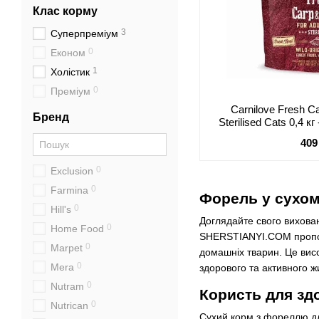
Клас корму
3
Суперпреміум
0
Економ
1
Холістик
0
Преміум
Carnilove Fresh Ca
Бренд
Sterilised Cats 0,4 
корм з коропо
409
стерилізо
0
Exclusion
0
Farmina
Форель у сухом
0
Hill's
Доглядайте свого вихован
0
Home Food
SHERSTIANYI.COM пропону
0
Marpet
домашніх тварин. Це висо
0
Mera
здорового та активного ж
0
Nutram
Користь для здо
0
Nutrican
Сухий корм з фореллю дл