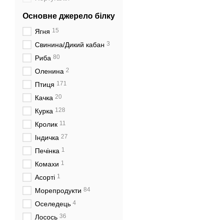
Основне джерело білку
15
Ягня
3
Свинина/Дикий кабан
80
Риба
2
Оленина
171
Птиця
20
Качка
128
Курка
11
Кролик
27
Індичка
1
Печінка
1
Комахи
1
Асорті
84
Морепродукти
4
Оселедець
36
Лосось