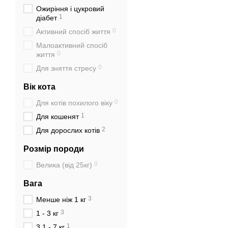
Ожиріння і цукровий
1
діабет
0
Активний спосіб життя
Малоактивний спосіб
0
життя
0
Для зняття стресу
Вік кота
0
Для котів похилого віку
1
Для кошенят
2
Для дорослих котів
Розмір породи
0
Велика (від 25кг)
Вага
3
менше ніж 1 кг
3
1 - 3 кг
1
3,1 - 7 кг