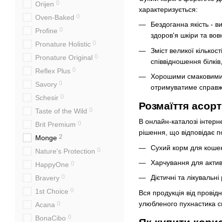
0
Orijen
характеризується:
0
Oven-Baked
Бездоганна якість - в
0
Profine
здоров'я шкіри та во
0
Pronature Holistic
Зміст великої кілько
0
Pronature Original
співвідношення білків
0
Reflex Plus
Хорошими смаковими я
0
Savory
отримуватиме справж
0
Schesir
Розмаїття асорт
0
Taste of the Wild
В онлайн-каталозі інтер
0
Brit Premium
рішення, що відповідає 
2
Monge
Сухий корм для кошен
0
Nature's Protection
Харчування для акти
0
HappyOne
0
Дієтичні та лікувальн
Bravery
0
1st Choice
Вся продукція від провід
улюбленого пухнастика см
0
Acana
0
BonaCibo