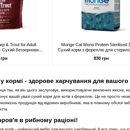
rp & Trout for Adult
Monge Cat Mono Protein Sterilised 1,
кг - Сухий беззерновий
Сухий корм з фореллю для стерилі
м і фореллю для
кішок
 грн
830 грн
ваних кішок
у кормі - здорове харчування для вашого 
ця так, як він цього заслуговує, використовуючи виключно якісне, 
є вашій увазі сухий корм для котів з фореллю. Це не просто незв
коякісна продукція від відомих виробників, яка в повному обсязі з
иття.
ров'я в рибному раціоні!
я котів - найкращий вибір для вашого улюбленця! А все тому, що