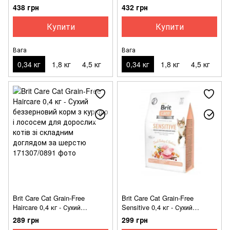
видами риби для кошенят і
для кошенят і кішок
438 грн
432 грн
кішок
Купити
Купити
Вага
Вага
0,34 кг
1,8 кг
4,5 кг
0,34 кг
1,8 кг
4,5 кг
Brit Care Cat Grain-Free
Brit Care Cat Grain-Free
Haircare 0,4 кг - Сухий
Sensitive 0,4 кг - Сухий
беззерновий корм з куркою і
беззерновий корм з
289 грн
299 грн
лососем для дорослих котів
індичкою та лососем для