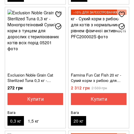
−10% ДЛЯ ЗАРЕЄСТРОВАНИХ КЛІЄНТІВ
Exclusion Noble Grain Cat
Farmina Fun Cat Fish 20 кг -
Sterilized Tuna 0,3 кг -
Сухий корм з рибою для
Монопротеїновий Сухий корм
котів з нормальним рівнем
272 грн
2 312 грн
2 569 грн
з тунцем для дорослих
фізичної активності
стерилізованих котів всіх
Купити
Купити
порід
Вага
Вага
0,3 кг
1,5 кг
20 кг