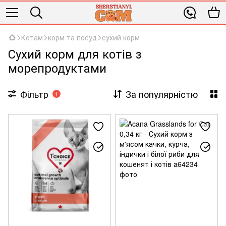
Котам
корм та посуд
сухий корм
Сухий корм для котів з
морепродуктами
Фільтр
За популярністю
1