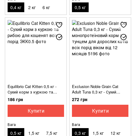
0,4 кг
2 кг
6 кг
0,5 кг
Equilibrio Cat Kitten 0,5 кг -
Exclusion Noble Grain Cat
Сухий корм з куркою та
Adult Tuna 0,3 кг - Сухий
рибою для кошенят всіх
монопротеїновий корм з
186 грн
272 грн
порід
тунцем для дорослих котів
всіх порід віком від 12
Купити
Купити
місяців
Вага
Вага
0,5 кг
1,5 кг
7,5 кг
0,3 кг
1,5 кг
12 кг