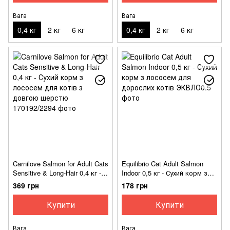
Вага
Вага
0,4 кг
2 кг
6 кг
0,4 кг
2 кг
6 кг
Carnilove Salmon for Adult Cats
Equilibrio Cat Adult Salmon
Sensitive & Long-Hair 0,4 кг -
Indoor 0,5 кг - Сухий корм з
Сухий корм з лососем для
лососем для дорослих котів
369 грн
178 грн
котів з довгою шерстю
Купити
Купити
Вага
Вага