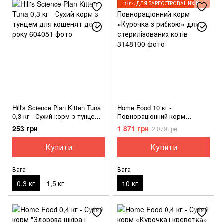
−10% ДЛЯ ЗАРЕЄСТРОВАНИХ КЛІЄНТІВ
Hill's Science Plan Kitten Tuna
Home Food 10 кг -
0,3 кг - Сухий корм з тунцем
Повнораціонний корм
для кошенят до 1 року
«Курочка з рибкою» для
253 грн
1 871 грн
2 079 грн
стерилізованих котів
Купити
Купити
Вага
Вага
0,3 кг
1,5 кг
10 кг