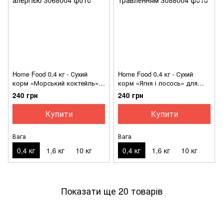
Home Food 0,4 кг - Сухий
Home Food 0,4 кг - Сухий
корм «Морський коктейль»
корм «Ягня і лосось» для
для дорослих котів з
дорослих котів з чутливим
240 грн
240 грн
алергією
травленням
Купити
Купити
Вага
Вага
0,4 кг
1,6 кг
10 кг
0,4 кг
1,6 кг
10 кг
Показати ще 20 товарів