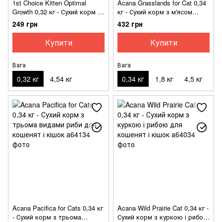
1st Choice Kitten Optimal
Acana Grasslands for Cat 0,34
Growth 0,32 кг - Сухий корм з
кг - Сухий корм з м'ясом
рибою для кошенят з
качки, курча, індички і білої
249 грн
432 грн
чутливим травленням
риби для кошенят і котів
Купити
Купити
Вага
Вага
0,32 кг
4,54 кг
0,34 кг
1,8 кг
4,5 кг
Acana Pacifica for Cats 0,34 кг
Acana Wild Prairie Cat 0,34 кг -
- Сухий корм з трьома
Сухий корм з куркою і рибою