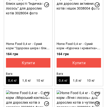
Home Food 0,4 кг - Сухий
Home Food 0,4 кг - Сухий
корм "Здорова шкіра і блиск
корм «Курочка і креветка»
шерсті "Індичка і лосось" для
для дорослих активних котів
164 грн
164 грн
дорослих котів
і кішок
Купити
Купити
Вага
Вага
0,4 кг
1,6 кг
10 кг
0,4 кг
1,6 кг
10 кг