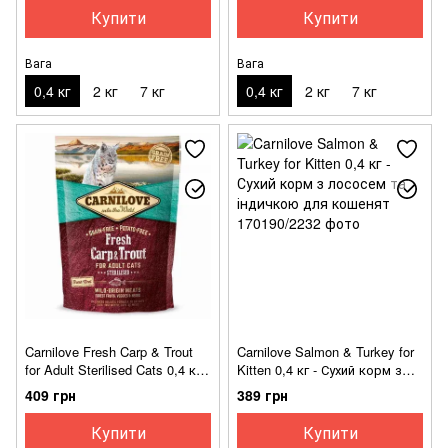
зі складним доглядом за
дорослих котів з чутливим
Купити
Купити
шерстю
травленням
Вага
Вага
0,4 кг
2 кг
7 кг
0,4 кг
2 кг
7 кг
Carnilove Fresh Carp & Trout
Carnilove Salmon & Turkey for
for Adult Sterilised Cats 0,4 кг -
Kitten 0,4 кг - Сухий корм з
Сухий беззерновий корм з
лососем та індичкою для
409 грн
389 грн
коропом і фореллю для
кошенят
стерилізованих кішок
Купити
Купити