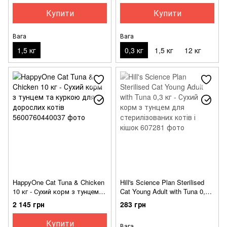
котів
стерилізованих котів всіх
Купити
Купити
порід
Вага
Вага
1,5 кг
0,3 кг
1,5 кг
12 кг
HappyOne Cat Tuna & Chicken
Hill's Science Plan Sterilised
10 кг - Сухий корм з тунцем
Cat Young Adult with Tuna 0,3
та куркою для дорослих
кг - Сухий корм з тунцем для
2 145 грн
283 грн
котів
стерилізованих котів і кішок
Купити
Вага