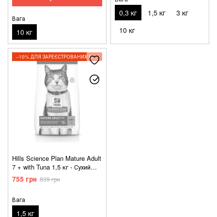
0,3 кг
1,5 кг
3 кг
Вага
10 кг
10 кг
−10% ДЛЯ ЗАРЕЄСТРОВАНИХ КЛІЄНТІВ
Hills Science Plan Mature Adult
7 + with Tuna 1,5 кг - Сухий
корм з тунцем для дорослих
755 грн
839 грн
котів старше 7 років
Вага
1,5 кг