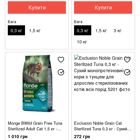
Купити
Купити
Вага
Вага
0,3 кг
1,5 кг
0,3 кг
1,5 кг
3 кг
10 кг
Monge BWild Grain Free Tuna
Exclusion Noble Grain Cat
Sterilized Adult Cat 1,5 кг -
Sterilized Tuna 0,3 кг - Сухий
Сухий беззерновий корм із
монопротеїновий корм з
1 010 грн
272 грн
тунця для стерилізованих
тунцем для дорослих