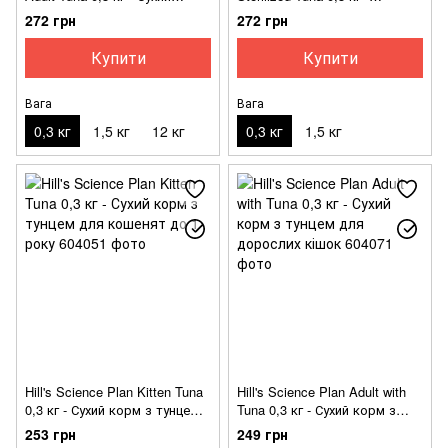
монопротеїновий корм з
Монопротеїновий Сухий корм
272 грн
272 грн
тунцем для дорослих котів
з тунцем для дорослих
всіх порід віком від 12
стерилізованих котів всіх
Купити
Купити
місяців
порід
Вага
Вага
0,3 кг
1,5 кг
12 кг
0,3 кг
1,5 кг
Hill's Science Plan Kitten Tuna
Hill's Science Plan Adult with
0,3 кг - Сухий корм з тунцем
Tuna 0,3 кг - Сухий корм з
для кошенят до 1 року
тунцем для дорослих кішок
253 грн
249 грн