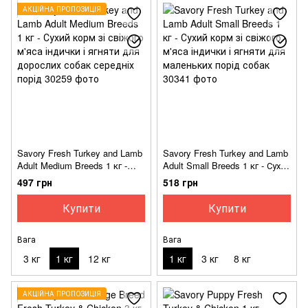
АКЦІЙНА ПРОПОЗИЦІЯ
Savory Fresh Turkey and Lamb
Savory Fresh Turkey and Lamb
Adult Medium Breeds 1 кг -
Adult Small Breeds 1 кг - Сухий
Сухий корм зі свіжого м'яса
корм зі свіжого м'яса індички
497 грн
518 грн
індички і ягняти для
і ягняти для маленьких порід
дорослих собак середніх
собак
Купити
Купити
порід
Вага
Вага
3 кг
1 кг
12 кг
1 кг
3 кг
8 кг
АКЦІЙНА ПРОПОЗИЦІЯ