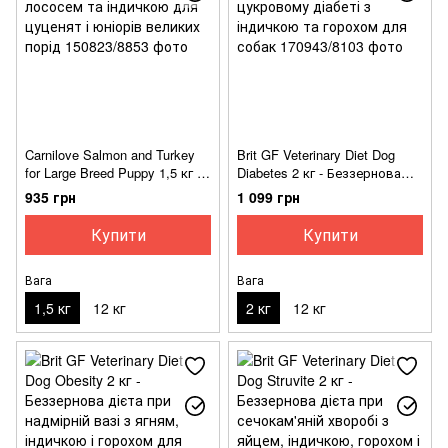
Carnilove Salmon and Turkey
Brit GF Veterinary Diet Dog
for Large Breed Puppy 1,5 кг -
Diabetes 2 кг - Беззернова
Сухий корм з лососем та
дієта при цукровому діабеті з
935 грн
1 099 грн
індичкою для цуценят і
індичкою та горохом для
юніорів великих порід
собак
Купити
Купити
Вага
Вага
1,5 кг
12 кг
2 кг
12 кг