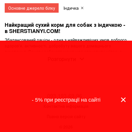
Основне джерело білку
Індичка
Найкращий сухий корм для собак з індичкою -
в SHERSTIANYI.COM!
Збалансований раціон - одна з найважливіших умов доброго
здоров'я, активності, добробуту вашого домашнього
вихованця. Основу собачого меню має становити м'ясо, а
індичата вважається одним із найсмачніших, найбільш
Розгорнути
поживних, дієтичних продуктів, який підійде собакам різних
порід, вікових категорій, із проблемами здоров'я. Завдяки
високій засвоюваності та поживній цінності таке
харчування є сьогодні досить затребуваним.
Замовити за доступною вартістю сухий корм з індичкою для
собак від відомих брендів завжди можна в інтернет-
093-193-69-96
×
магазині зоотоварів SHERSTIANYI.COM. В онлайн-каталозі
- 5% при реєстрації на сайті
представлено безліч асортиментних лінійок високоякісної
Контактна інформація
продукції для годування домашніх улюбленців.
Повна версія сайту
Чому важливо включити в собачий раціон
індичату?
© 2026