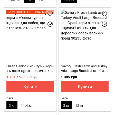
−10% ДЛЯ ЗАРЕЄСТРОВАНИХ КЛІЄНТІВ
Orijen Senior 2 кг - Сухий корм
Savory Fresh Lamb and Turkey
з м'ясом курчат і індички для
Adult Large Breeds 3 кг - Сухий
собак, що старіють
корм зі свіжої індички і
1 781 грн
1 385 грн
1 979 грн
ягняти для дорослих собак
великих порід
Купити
Купити
Вага
Вага
2 кг
11,4 кг
3 кг
12 кг