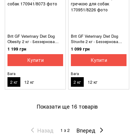
Brit GF Veterinary Diet Dog
Brit GF Veterinary Diet Dog
Obesity 2 кг - Беззернова
Struvite 2 кг - Беззернова
дієта при надмірній вазі з
дієта при сечокам'яній
1 199 грн
1 099 грн
ягням, індичкою і горохом
хворобі з яйцем, індичкою,
для собак
горохом і гречкою для собак
Купити
Купити
Вага
Вага
2 кг
12 кг
2 кг
12 кг
Показати ще 16 товарів
Назад
Вперед
1
з 2