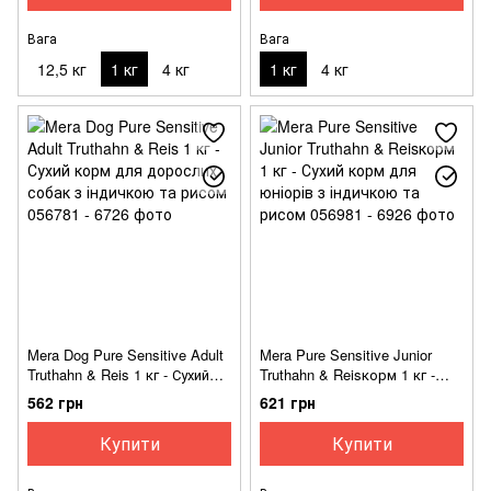
Вага
Вага
12,5 кг
1 кг
4 кг
1 кг
4 кг
Mera Dog Pure Sensitive Adult
Mera Pure Sensitive Junior
Truthahn & Reis 1 кг - Сухий
Truthahn & Reisкорм 1 кг -
корм для дорослих собак з
Сухий корм для юніорів з
562 грн
621 грн
індичкою та рисом
індичкою та рисом
Купити
Купити