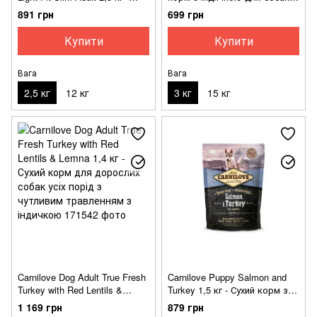
Сухий корм з індичкою і
надмірною вагою
891 грн
699 грн
горохом для дорослих собак
Купити
Купити
Вага
Вага
2,5 кг
12 кг
3 кг
15 кг
Carnilove Dog Adult True Fresh
Carnilove Puppy Salmon and
Turkey with Red Lentils &
Turkey 1,5 кг - Сухий корм з
Lemna 1,4 кг - Сухий корм для
лососем та індичкою для
1 169 грн
879 грн
дорослих собак усіх порід з
цуценят