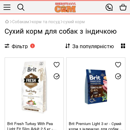
Собакам
корм та посуд
сухий корм
Сухий корм для собак з індичкою
Фільтр
За популярністю
1
Brit Fresh Turkey With Pea
Brit Premium Light 3 кг - Сухий
Light Fit Slim Adult 2,5 кг -
корм з індичкою для собак з