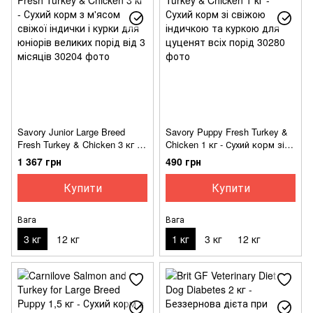
Savory Junior Large Breed
Savory Puppy Fresh Turkey &
Fresh Turkey & Chicken 3 кг -
Chicken 1 кг - Сухий корм зі
Сухий корм з м'ясом свіжої
свіжою індичкою та куркою
1 367 грн
490 грн
індички і курки для юніорів
для цуценят всіх порід
великих порід від 3 місяців
Купити
Купити
Вага
Вага
3 кг
12 кг
1 кг
3 кг
12 кг