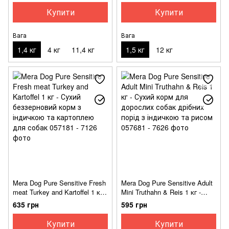
чутливим травленням з
Купити
Купити
індичкою
Вага
Вага
1,4 кг
4 кг
11,4 кг
1,5 кг
12 кг
Mera Dog Pure Sensitive Fresh
Mera Dog Pure Sensitive Adult
meat Turkey and Kartoffel 1 кг -
Mini Truthahn & Reis 1 кг -
Сухий беззерновий корм з
Сухий корм для дорослих
635 грн
595 грн
індичкою та картоплею для
собак дрібних порід з
собак
індичкою та рисом
Купити
Купити