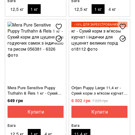
Вага
Вага
12,5 кг
1 кг
12,5 кг
1 кг
4 кг
−10% ДЛЯ ЗАРЕЄСТРОВАНИХ КЛІЄНТІВ
Mera Pure Sensitive Puppy
Orijen Puppy Large 11,4 кг -
Truthahn & Reis 1 кг - Сухий
Сухий корм з м'ясом курчат і
корм для цуценят та
індички для цуценят великих
649 грн
6 502 грн
7 225 грн
годуючих самок з індичкою
порід
та рисом
Купити
Купити
Вага
Вага
12,5 кг
1 кг
4 кг
11,4 кг