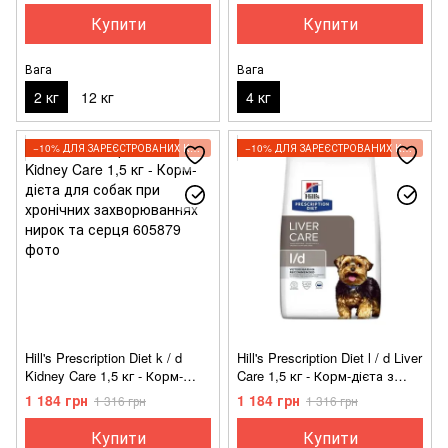
горохом і гречкою для собак
сечостатевих шляхів
Купити
Купити
Вага
Вага
2 кг
12 кг
4 кг
−10% ДЛЯ ЗАРЕЄСТРОВАНИХ КЛІЄНТІВ
−10% ДЛЯ ЗАРЕЄСТРОВАНИХ КЛІЄНТІВ
Hill's Prescription Diet k / d
Hill's Prescription Diet l / d Liver
Kidney Care 1,5 кг - Корм-
Care 1,5 кг - Корм-дієта з
дієта для собак при
куркою для собак при
1 184 грн
1 184 грн
1 316 грн
1 316 грн
хронічних захворюваннях
захворюваннях печінки
нирок та серця
Купити
Купити