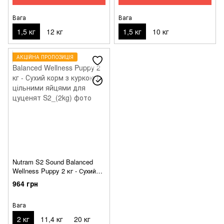
Вага
Вага
1,5 кг
12 кг
1,5 кг
10 кг
АКЦІЙНА ПРОПОЗИЦІЯ
Nutram S2 Sound Balanced
Wellness Puppy 2 кг - Сухий
корм з куркою і цільними
964 грн
яйцями для цуценят
Вага
2 кг
11,4 кг
20 кг