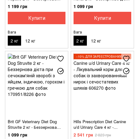
дієта при хворобі печінки з
при нирковій недостатності з
1 199 грн
1 099 грн
яйцем, горохом, бататом і
яйцем, горохом і гречкою
гречкою для собак
для собак
Купити
Купити
Вага
Вага
2 кг
12 кг
2 кг
12 кг
−10% ДЛЯ ЗАРЕЄСТРОВАНИХ КЛІЄНТІВ
Brit GF Veterinary Diet Dog
Hills Prescription Diet Canine
Struvite 2 кг - Беззернова
u/d Urinary Care 4 кг -
дієта при сечокам'яній
Лікувальний корм для собак
1 099 грн
2 541 грн
2 823 грн
хворобі з яйцем, індичкою,
із захворюваннями нирок і