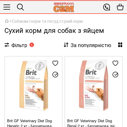
Собакам
корм та посуд
сухий корм
Сухий корм для собак з яйцем
Фільтр
За популярністю
1
Brit GF Veterinary Diet Dog
Brit GF Veterinary Diet Dog
Hepatic 2 кг - Беззернова
Renal 2 кг - Беззернова дієта