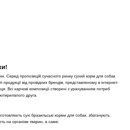
ки!
арин. Серед пропозицій сучасного ринку сухий корм для собак
 продукції від провідних брендів, представленому в інтернет-
. Всі харчові композиції створені з урахуванням потреб
чотирилапого друга.
отовляють сухі бразильські корми для собак, збагачують
ь на організм тварин, а саме: