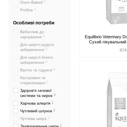
0
Oven-Baked
0
Profine
0
Pronature Holistic
Особливі потреби
0
Pronature Original
Вибагливі до
0
Reflex Plus
0
Equilibrio Veterinary D
харчування
0
Savory
Сухий лікувальний 
Для шерсті рудого
страждають від п
0
Schesir
0
забарвлення
674
шлункови
0
Brit GF Veterinary Diet
Для шерсті білого
0
забарвлення
7
Equilibrio Veterinary
0
Вагітні та годуючі
0
Monge
Кастровані та
0
Nature's Protection
0
стерилізовані
0
Exclusion
Здоров'я сечової
0
HappyOne
3
системи та нирок
0
Bravery
1
Харчова алергія
2
Чутливий шлунок
0
Чутлива шкіра
1
Захворювання шкіри