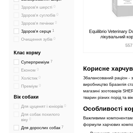
0
Здоров'я шерсті
0
Здоров'я суглобів
0
Здоров'я печінки
1
Здоров'я серця
Equilibrio Veterinary 
лікувальний кор
0
Очищення зубів
страждають струві
557
Ожиріння і цукровий
цис
1
Клас корму
діабет
0
Активний спосіб життя
7
Суперпреміум
Корисне харчув
Малоактивний спосіб
0
Економ
0
життя
0
Збалансований раціон - з
Холістик
виробництво Бразилія ста
0
Преміум
магазині зоотоварів SHE
Вік собаки
тварин різних порід та в
0
Для цуценят і юніорів
Особливості ко
Для собак похилого
Важливими компонентами 
0
віку
формули харчових композ
7
Для дорослих собак