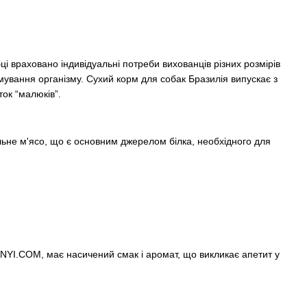
ці враховано індивідуальні потреби вихованців різних розмірів
мування організму. Сухий корм для собак Бразилія випускає з
ок “малюків”.
льне м'ясо, що є основним джерелом білка, необхідного для
NYI.COM, має насичений смак і аромат, що викликає апетит у