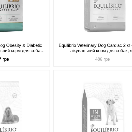
 Dog Obesity & Diabetic
Equilibrio Veterinary Dog Cardiac 2 кг
альний корм для собак,
лікувальний корм для собак, я
ожиріння та цукрового
страждають серцево-судинни
7 грн
486 грн
бету
захворюваннями