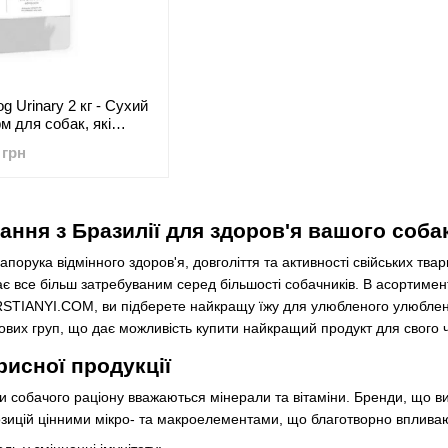
Dog Urinary 2 кг - Сухий
м для собак, які
тним уролітіазом та
 грн
титом
ання з Бразилії для здоров'я вашого соба
апорука відмінного здоров'я, довголіття та активності свійських тв
є все більш затребуваним серед більшості собачників. В асортименті
RSTIANYI.COM, ви підберете найкращу їжу для улюбленого улюбленця
ікових груп, що дає можливість купити найкращий продукт для свого 
рисної продукції
собачого раціону вважаються мінерали та вітаміни. Бренди, що виг
ицій цінними мікро- та макроелементами, що благотворно впливают