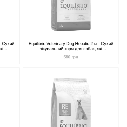
 - Сухий
Equilibrio Veterinary Dog Hepatic 2 кг - Сухий
кі
лікувальний корм для собак, які
ми
страждають від хронічної печінкової
580 грн
недостатності