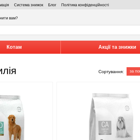
мація
Система знижок
Блог
Політика конфіденційності
нити вам?
Котам
Акції та знижки
илія
за п
Сортування: