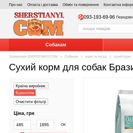
Перейти до основного контенту
Про нас
Оплата і доставка
Обмін та повернення
Контактна інфор
093-193-69-96
Передзво
Собакам
Зоомагазин SHERSTIANYI.COM
Собакам
корм та посуд
сухий корм
Сухий корм для собак Браз
Країна виробник:
Бразилія
Очистити фільтр
Ціна, грн
Від Ціна, грн
До Ціна, грн
ОК