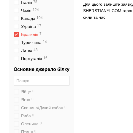
75
Італія
Для цього залиште заявк
124
Чехія
SHERSTIANYI.COM гарантує
сили та час.
104
Канада
17
Україна
7
Бразилія
14
Туреччина
43
Литва
16
Португалія
Основне джерело білку
0
Яйце
0
Ягня
0
Свинина/Дикий кабан
0
Риба
0
Оленина
0
Птиця