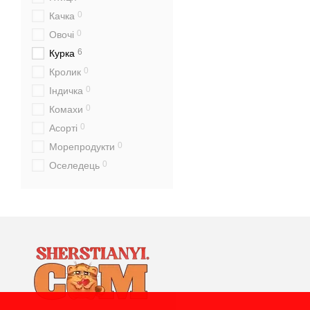
0
Качка
0
Овочі
6
Курка
0
Кролик
0
Індичка
0
Комахи
0
Асорті
0
Морепродукти
0
Оселедець
0
Лосось
0
Яловичина
0
Козлятина
0
Тунець
0
Домашня птиця
Рослинного походження
0
(овочі, бобові, фрукти)
0
Гусь