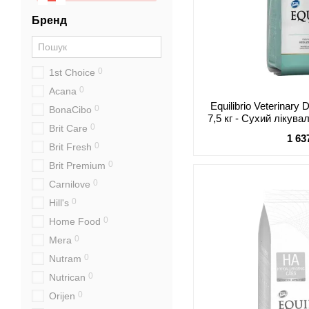
Бренд
0
1st Choice
0
Acana
Equilibrio Veterinary
0
BonaCibo
7,5 кг - Сухий лікув
0
Brit Care
які страждають від 
1 63
діа
0
Brit Fresh
0
Brit Premium
0
Carnilove
0
Hill's
0
Home Food
0
Mera
0
Nutram
0
Nutrican
0
Orijen