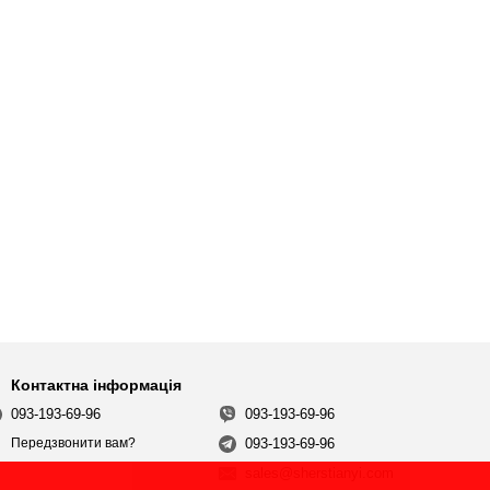
Контактна інформація
093-193-69-96
093-193-69-96
093-193-69-96
Передзвонити вам?
sales@sherstianyi.com