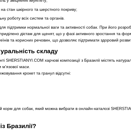
ь у зміцненні імунітету;
на стан шкірного та шерстного покриву;
ну роботу всіх систем та органів.
для підтримки нормальної ваги та активності собак. При його розроб
 приділено дієтам для щенят, що у фазі активного зростання та фор
їнів та корисних речовин, що дозволяє підтримати здоровий розвит
туральність складу
нті SHERSTIANYI.COM харчові композиції з Бразилії містять натура
и м'язової маси.
ежовування крокет та гранул відсутні:
й корм для собак, який можна вибрати в онлайн-каталозі SHERSTIA
із Бразилії?