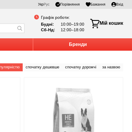
Порівняння
Укр
Рус
Бажання
Вхід
Графік роботи:
Мій кошик
Будні:
10:00–19:00
Сб-Нд:
12:00–18:00
Бренди
опулярністю
спочатку дешевше
спочатку дорожчі
за назвою