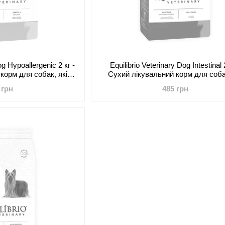
og Hypoallergenic 2 кг -
Equilibrio Veterinary Dog Intestinal 
корм для собак, які
Сухий лікувальний корм для собак
одразнень шкіри та
страждають хронічними або гос
 грн
485 грн
х розладів
шлунково-кишковими захворюва