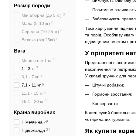
Виконують ключову рол
Розмір породи
Позитивно впливають 
0
Мініатюрна (до 5 кг)
Забезпечують правиль
0
Мала (5-10 кг)
Таке харчування підійде 
0
Середня (10-25 кг)
та порід. Особливу увагу
0
Велика (від 25кг)
підвищеним вмістом проте
Вага
У пріоритеті на
0
менше ніж 1 кг
Представлені в асортиме
7
1 - 3 кг
накопичення та підтримк
У складі зручних для пер
0
3,1 - 7 кг
6
Штучні добавки;
7,1 - 11 кг
0
11,1 - 15 кг
Гормони зростання;
0
15,1 - 20 кг
Консерванти.
Країна виробник
Кожен сухий бразильськи
чотирилапих гурманів.
59
Німеччина
Як купити корм 
37
Нідерланди