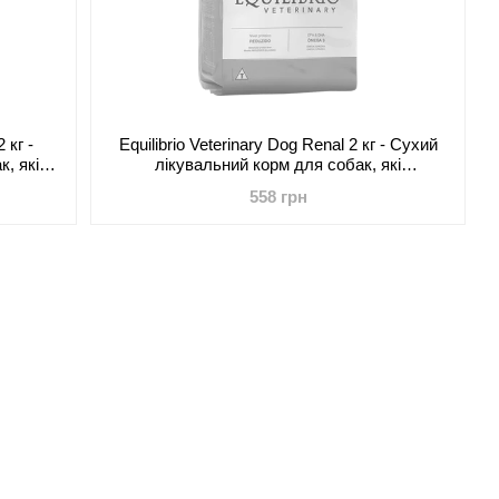
2 кг -
Equilibrio Veterinary Dog Renal 2 кг - Сухий
, які
лікувальний корм для собак, які
трими
страждають хронічною нирковою
558 грн
ннями
недостатністю