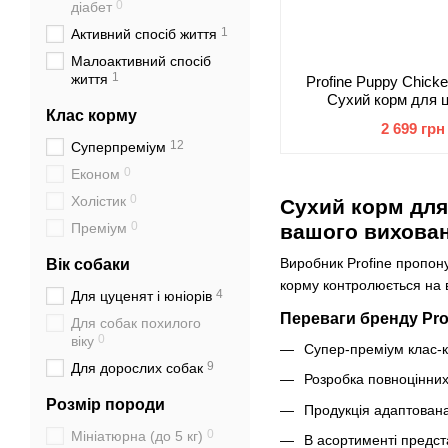
0
діабет
1
Активний спосіб життя
Малоактивний спосіб
1
життя
Profine Puppy Chicke
Сухий корм для ц
Клас корму
карт
2 699 грн
12
Суперпреміум
0
Економ
0
Холістик
Сухий корм для 
0
Преміум
вашого вихова
Виробник Profine пропонує
Вік собаки
корму контролюється на в
4
Для цуценят і юніорів
Переваги бренду Pro
Для собак похилого
0
віку
Супер-преміум клас-к
9
Для дорослих собак
Розробка повноцінних 
Розмір породи
Продукція адаптована 
0
Мініатюрна (до 5 кг)
В асортименті предста