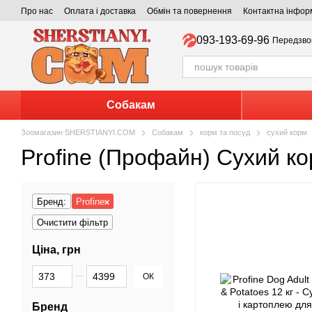
Перейти до основного контенту
Про нас
Оплата і доставка
Обмін та повернення
Контактна інфор
093-193-69-96
Передзво
Собакам
Зоомагазин SHERSTIANYI.COM
Собакам
корм та посуд
сухий корм
Profine (Профайн) Сухий к
Бренд:
Profine
Очистити фільтр
Ціна, грн
Від Ціна, грн
До Ціна, грн
ОК
Бренд