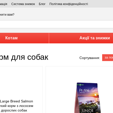
мація
Система знижок
Блог
Політика конфіденційності
нити вам?
Котам
Акції та знижки
орм для собак
за п
Сортування: