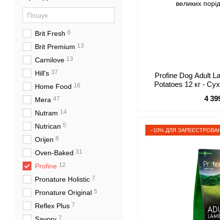
6
Brit Fresh
13
Brit Premium
13
Carnilove
37
Hill's
Profine Dog Adult 
Potatoes 12 кг - Су
16
Home Food
картоплею для дор
4 39
47
Mera
по
14
Nutram
5
Nutrican
−10% ДЛЯ ЗАРЕЄСТРОВАН
8
Orijen
31
Oven-Baked
12
Profine
7
Pronature Holistic
5
Pronature Original
7
Reflex Plus
7
Savory