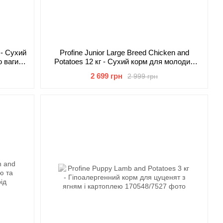
 - Сухий
Profine Junior Large Breed Chicken and
ю ваги
Potatoes 12 кг - Сухий корм для молодих
собак великих порід з куркою і картоплею
2 699 грн
2 999 грн