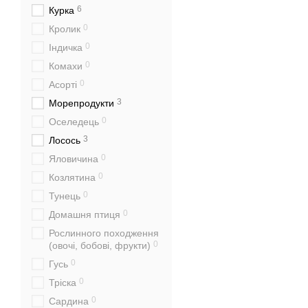
6
Курка
0
Кролик
0
Індичка
0
Комахи
0
Асорті
3
Морепродукти
0
Оселедець
3
Лосось
0
Яловичина
0
Козлятина
0
Тунець
0
Домашня птиця
Рослинного походження
0
(овочі, бобові, фрукти)
0
Гусь
0
Тріска
0
Сардина