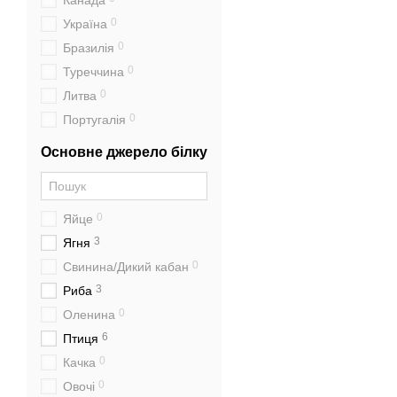
Канада
0
Україна
0
Бразилія
0
Туреччина
0
Литва
0
Португалія
Основне джерело білку
0
Яйце
3
Ягня
0
Свинина/Дикий кабан
3
Риба
0
Оленина
6
Птиця
0
Качка
0
Овочі