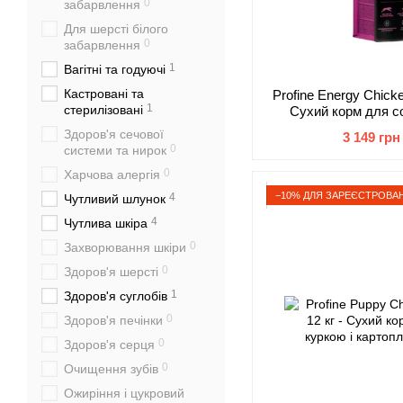
0
забарвлення
Для шерсті білого
0
забарвлення
1
Вагітні та годуючі
Кастровані та
Profine Energy Chicke
1
стерилізовані
Сухий корм для с
активністю з ку
Здоров'я сечової
3 149 грн
0
системи та нирок
0
Харчова алергія
−10% ДЛЯ ЗАРЕЄСТРОВАН
4
Чутливий шлунок
4
Чутлива шкіра
0
Захворювання шкіри
0
Здоров'я шерсті
1
Здоров'я суглобів
0
Здоров'я печінки
0
Здоров'я серця
0
Очищення зубів
Ожиріння і цукровий