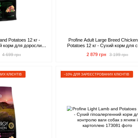
and Potatoes 12 кг -
Profine Adult Large Breed Chicke
ий корм для дорослих
Potatoes 12 кг - Сухий корм для 
м і картоплею
великих порід з куркою і карто
2 879 грн
4 699 грн
3 199 грн
ИХ КЛІЄНТІВ
−10% ДЛЯ ЗАРЕЄСТРОВАНИХ КЛІЄНТІВ