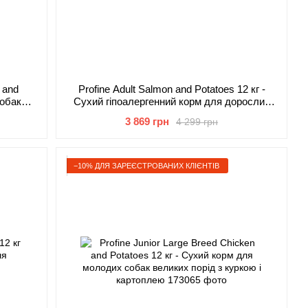
n and
Profine Adult Salmon and Potatoes 12 кг -
собак
Сухий гіпоалергенний корм для дорослих
плею
собак з лососем і картоплею
3 869 грн
4 299 грн
−10% ДЛЯ ЗАРЕЄСТРОВАНИХ КЛІЄНТІВ