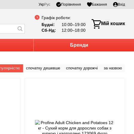
Порівняння
Укр
Рус
Бажання
Вхід
Графік роботи:
Мій кошик
Будні:
10:00–19:00
Сб-Нд:
12:00–18:00
Бренди
опулярністю
спочатку дешевше
спочатку дорожчі
за назвою