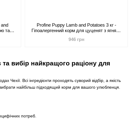
n and
Profine Puppy Lamb and Potatoes 3 кг -
ою та
Гіпоалергенний корм для цуценят з ягням і
рід
картоплею
946 грн
в та вибір найкращого раціону для
ах Чехії. Всі інгредієнти проходять суворий відбір, а якість
як вибрати найбільш підходящий корм для вашого улюбленця.
пецифічних потреб.