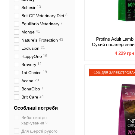
13
Schesir
8
Brit GF Veterinary Diet
7
Equilibrio Veterinary
41
Monge
Profine Adult Lamb 
43
Nature's Protection
Сухий гіпоалергенн
21
Exclusion
собак з ягня
4 229 грн
16
HappyOne
12
Bravery
19
1st Choice
−10% ДЛЯ ЗАРЕЄСТРОВАН
20
Acana
7
BonaCibo
24
Brit Care
Особливі потреби
Вибагливі до
0
харчування
Для шерсті рудого