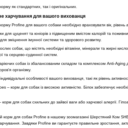
корму як стандартних, так і оригінальних.
не харчування для вашого вихованця
орму Profine для вашого собаки необхідно враховувати вік, рівень а
ми для цуценят та юніорів з підвищеним вмістом калорій та поживни
в для зміцнення імунної системи та здорового розвитку.
ослих собак, що містять необхідні вітаміни, мінерали та жирні кисл
ої та серцево-судинної систем.
таріючих собак із збалансованим складом та комплексом Anti-Aging
оров'я організму.
ндивідуальні особливості вашого вихованця, такі як рівень активнос
es – корм для собак із високою активністю. Білок забезпечує необх
– корм для собак схильних до зайвої ваги або харчової алергії. Гіп
ий корм для собак Profine в нашому зоомагазині Шерстяний Ком 
арчування. Завдяки Profine ви гарантуєте правильне зростання, акт