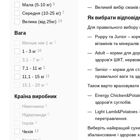
6
Мала (5-10 кг)
Великий вибір смаків 
7
Середня (10-25 кг)
Як вибрати відповід
10
Велика (від 25кг)
Для правильного вибору к
Вага
Puppy та Junior – кор
0
менше ніж 1 кг
вітамінів та мінералі
10
1 - 3 кг
Adult – корми для дор
0
3,1 - 7 кг
здоров'я ШКТ, нервов
1
7,1 - 11 кг
Senior – корми для с
правильної ваги та зд
11
11,1 - 15 кг
0
15,1 - 20 кг
Також варто враховувати і
Energy Chicken&Potato
Країна виробник
здоров'я суглобів.
0
Німеччина
Light Lamb&Potatoes 
0
Нідерланди
перетравлення.
0
Італія
Виберіть найкращий сух
12
Чехія
збалансоване і здорове х
0