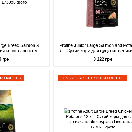
Large Breed Salmon &
Profine Junior Large Salmon and Pot
хий корм з лососем і
кг - Сухий корм для цуценят велики
ослих собак великих
з лососем і картоплею
9 грн
3 222 грн
рід
ИХ КЛІЄНТІВ
−10% ДЛЯ ЗАРЕЄСТРОВАНИХ КЛІЄНТІВ