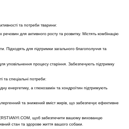
ктивності та потреби тварини:
х речовин для активного росту та розвитку. Містять комбінацію
оти. Підходять для підтримки загального благополуччя та
 для уповільнення процесу старіння. Забезпечують підтримку
ті та спеціальні потреби:
ідну енергетику, а глюкозамін та хондроїтин підтримують
оалергенний та знижений вміст жирів, що забезпечує ефективне
SHERSTIANYI.COM, щоб забезпечити вашому вихованцю
ивний стан та здорове життя вашого собаки.