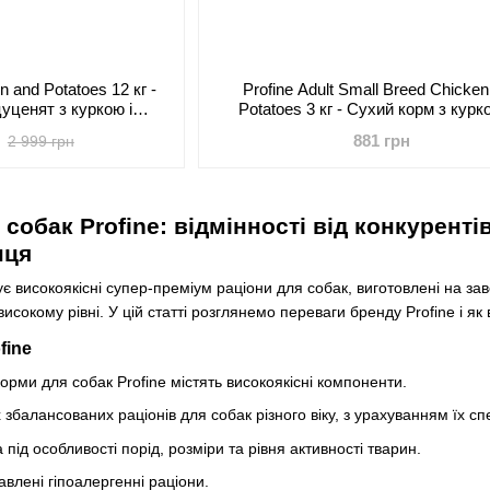
n and Potatoes 12 кг -
Profine Adult Small Breed Chicke
уценят з куркою і
Potatoes 3 кг - Сухий корм з курк
оплею
картоплею для собак малих по
881 грн
2 999 грн
собак Profine: відмінності від конкуренті
нця
 високоякісні супер-преміум раціони для собак, виготовлені на завод
исокому рівні. У цій статті розглянемо переваги бренду Profine і 
fine
орми для собак Profine містять високоякісні компоненти.
збалансованих раціонів для собак різного віку, з урахуванням їх с
під особливості порід, розміри та рівня активності тварин.
влені гіпоалергенні раціони.