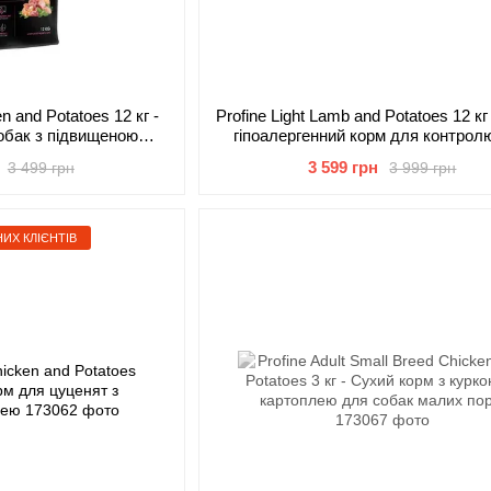
n and Potatoes 12 кг -
Profine Light Lamb and Potatoes 12 кг
обак з підвищеною
гіпоалергенний корм для контрол
ркою і картоплею
собак з ягням і картоплею
3 599 грн
3 499 грн
3 999 грн
ИХ КЛІЄНТІВ