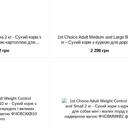
ma 2 кг - Сухий корм з
1st Choice Adult Medium and Large B
кою картоплею для
кг - Сухий корм з куркою для дор
іперчутливою шкірою
собак середніх і великих порі
2 грн
2 296 грн