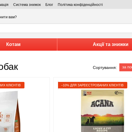
мація
Система знижок
Блог
Політика конфіденційності
нити вам?
Котам
Акції та знижки
обак
за п
Сортування:
ИХ КЛІЄНТІВ
−10% ДЛЯ ЗАРЕЄСТРОВАНИХ КЛІЄНТІВ