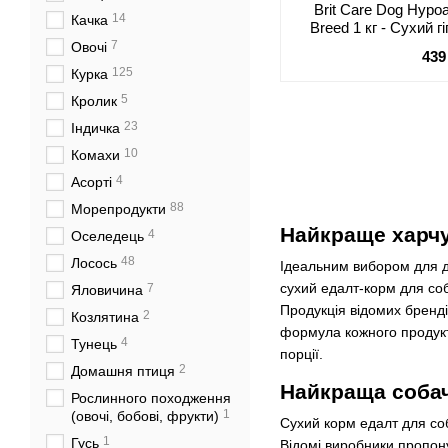
Brit Care Dog Hypoa
14
Качка
Breed 1 кг - Сухий 
ягням для дорослих
7
Овочі
439
125
Курка
5
Кролик
23
Індичка
10
Комахи
4
Асорті
88
Морепродукти
Найкраще харчу
4
Оселедець
48
Лосось
Ідеальним вибором для д
сухий едалт-корм для со
7
Яловичина
Продукція відомих бренд
2
Козлятина
формула кожного продукту
4
Тунець
порції.
2
Домашня птиця
Найкраща собача
Рослинного походження
1
(овочі, бобові, фрукти)
Сухий корм едалт для со
1
Гусь
Відомі виробники пропон