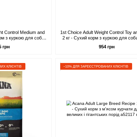
ght Control Medium and
1st Choice Adult Weight Control Toy a
орм з куркою для собак
2 кг - Сухий корм з куркою для собак
орід з надмірною вагою
малих порід з надмірною ваг
5 грн
954 грн
ИХ КЛІЄНТІВ
−10% ДЛЯ ЗАРЕЄСТРОВАНИХ КЛІЄНТІВ