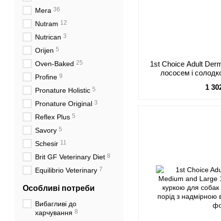
36
Mera
12
Nutram
3
Nutrican
5
Orijen
25
Oven-Baked
1st Choice Adult Der
лососем і солод
9
Profine
дорослих собак з г
1 30
5
Pronature Holistic
3
Pronature Original
5
Reflex Plus
5
Savory
11
Schesir
8
Brit GF Veterinary Diet
7
Equilibrio Veterinary
Особливі потреби
Вибагливі до
8
харчування