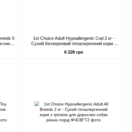
reeds 5
1st Choice Adult Hypoallergenic Cod 2 кг -
ослих
Сухий беззерновий гіпоалергенний корм з
д
тріскою для дорослих собак схильних до
6 226 грн
харчової алергії