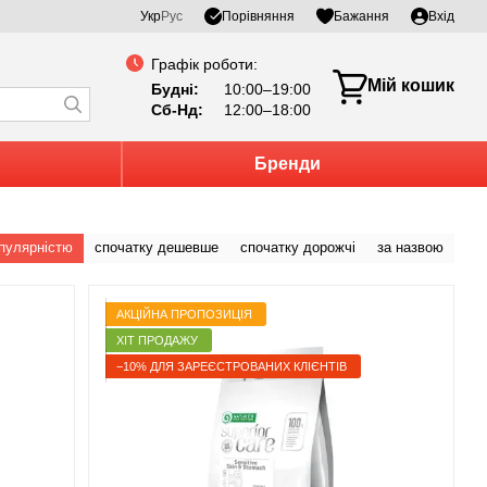
Порівняння
Укр
Рус
Бажання
Вхід
Графік роботи:
Мій кошик
Будні:
10:00–19:00
Сб-Нд:
12:00–18:00
Бренди
опулярністю
спочатку дешевше
спочатку дорожчі
за назвою
АКЦІЙНА ПРОПОЗИЦІЯ
ХІТ ПРОДАЖУ
−10% ДЛЯ ЗАРЕЄСТРОВАНИХ КЛІЄНТІВ