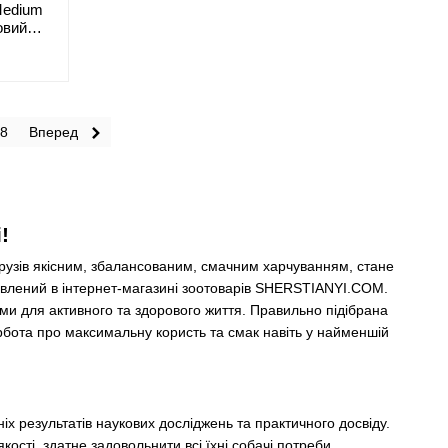
 Medium
овий
собак
8
Вперед
!
рузів якісним, збалансованим, смачним харчуванням, стане
авлений в інтернет-магазині зоотоварів SHERSTIANYI.COM.
и для активного та здорового життя. Правильно підібрана
рбота про максимальну користь та смак навіть у найменшій
 результатів наукових досліджень та практичного досвіду.
сті, здатне задовольнити всі їхні собачі потреби.