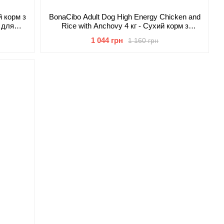
й корм з
BonaCibo Adult Dog High Energy Chicken and
 для
Rice with Anchovy 4 кг - Сухий корм з
і для
м'ясом курки, анчоусами і рисом для
1 044 грн
1 160 грн
дорослих активних собак всіх порід