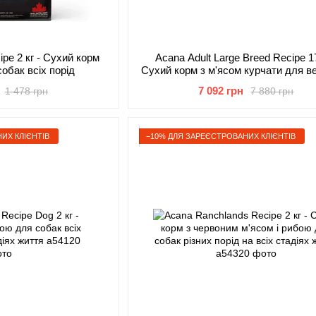
ipe 2 кг - Сухий корм
Acana Adult Large Breed Recipe 17
обак всіх порід
Сухий корм з м'ясом курчати для ве
гігантських порід
7 092 грн
1 478 грн
7 880 грн
ИХ КЛІЄНТІВ
−10% ДЛЯ ЗАРЕЄСТРОВАНИХ КЛІЄНТІВ