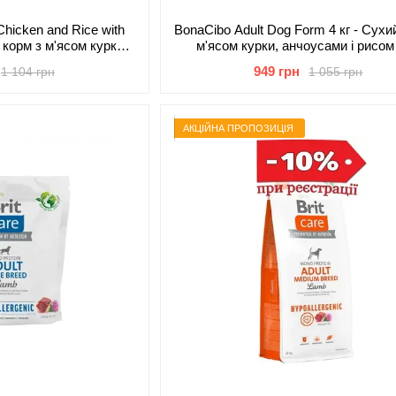
Chicken and Rice with
BonaCibo Adult Dog Form 4 кг - Сухи
 корм з м'ясом курки,
м'ясом курки, анчоусами і рисом
я дорослих собак всіх
дорослих собак із зайвою вагою 
949 грн
1 104 грн
1 055 грн
рід
собак, що старіють
АКЦІЙНА ПРОПОЗИЦІЯ