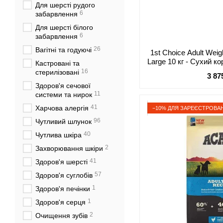
Для шерсті рудого
6
забарвлення
Для шерсті білого
6
забарвлення
26
Вагітні та годуючі
1st Choice Adult Wei
Large 10 кг - Сухий к
Кастровані та
середніх і великих п
16
стерилізовані
3 87
Здоров'я сечової
11
системи та нирок
41
Харчова алергія
−10% ДЛЯ ЗАРЕЄСТРОВАН
96
Чутливий шлунок
40
Чутлива шкіра
2
Захворювання шкіри
41
Здоров'я шерсті
57
Здоров'я суглобів
1
Здоров'я печінки
1
Здоров'я серця
2
Очищення зубів