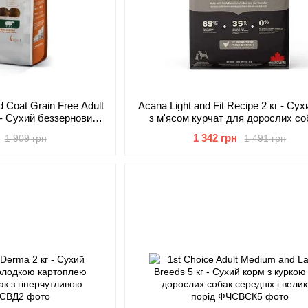
d Coat Grain Free Adult
Acana Light and Fit Recipe 2 кг - Су
г - Сухий беззерновий
з м'ясом курчат для дорослих со
ослих собак усіх порід
надмірною вагою
1 342 грн
1 909 грн
1 491 грн
расом шерсті