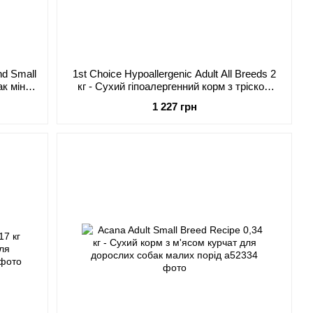
nd Small
1st Choice Hypoallergenic Adult All Breeds 2
 міні і
кг - Сухий гіпоалергенний корм з тріскою
ою
для дорослих собак різних порід
1 227 грн