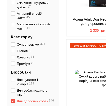
Ожиріння і цукровий
17
діабет
Активний спосіб
45
життя
Acana Adult Dog Rec
для дорослих с
Малоактивний спосіб
44
життя
1 330 грн
Клас корму
321
Суперпреміум
−10% ДЛЯ ЗАРЕЄСТРОВАН
1
Економ
74
Холістик
20
Преміум
Вік собаки
Для цуценят і
129
юніорів
Для собак похилого
73
віку
346
Для дорослих собак