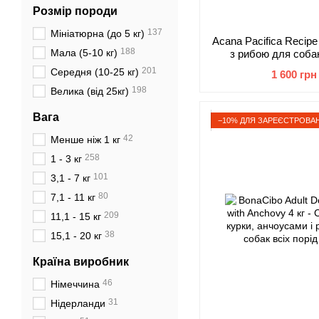
Розмір породи
137
Мініатюрна (до 5 кг)
Acana Pacifica Recipe
188
Мала (5-10 кг)
з рибою для собак
стадія
201
Середня (10-25 кг)
1 600 грн
198
Велика (від 25кг)
Вага
−10% ДЛЯ ЗАРЕЄСТРОВАН
42
менше ніж 1 кг
258
1 - 3 кг
101
3,1 - 7 кг
80
7,1 - 11 кг
209
11,1 - 15 кг
38
15,1 - 20 кг
Країна виробник
46
Німеччина
31
Нідерланди