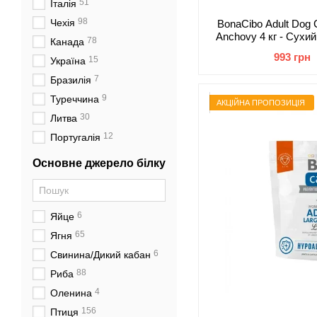
51
Італія
98
Чехія
BonaCibo Adult Dog 
Anchovy 4 кг - Сухий
78
Канада
анчоусами і рисом дл
993 грн
15
Україна
по
7
Бразилія
9
Туреччина
АКЦІЙНА ПРОПОЗИЦІЯ
30
Литва
12
Португалія
Основне джерело білку
6
Яйце
65
Ягня
6
Свинина/Дикий кабан
88
Риба
4
Оленина
156
Птиця