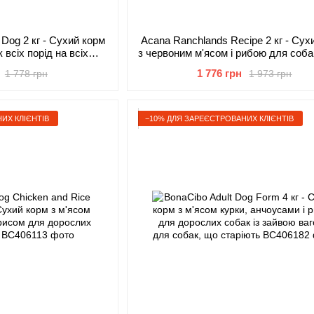
 Dog 2 кг - Сухий корм
Acana Ranchlands Recipe 2 кг - Сух
 всіх порід на всіх
з червоним м'ясом і рибою для соба
х життя
порід на всіх стадіях життя
1 776 грн
1 778 грн
1 973 грн
ИХ КЛІЄНТІВ
−10% ДЛЯ ЗАРЕЄСТРОВАНИХ КЛІЄНТІВ