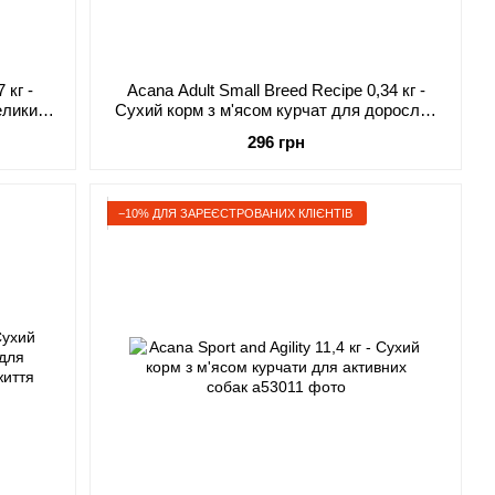
 кг -
Acana Adult Small Breed Recipe 0,34 кг -
ликих і
Сухий корм з м'ясом курчат для дорослих
собак малих порід
296 грн
−10% ДЛЯ ЗАРЕЄСТРОВАНИХ КЛІЄНТІВ