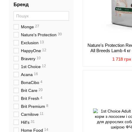
Бренд
27
Monge
30
Nature's Protection
13
Exclusion
Nature's Protection Re
12
All Breeds Lamb 4 к
HappyOne
корм з ягням для дор
10
Bravery
1 718 грн
з рижим ок
12
1st Choice
16
Acana
4
BonaCibo
20
Brit Care
4
Brit Fresh
8
Brit Premium
11
Carnilove
31
Hill's
14
Home Food