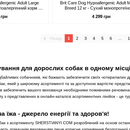
llergenic Adult Large
Brit Care Dog Hypoallergenic Adult
гіпоалергенний корм з
Breed 12 кг - Сухий монопротеїн
 собак великих порід
гіпоалергенний корм з ягням для 
 грн
4 299 грн
середніх порід
Назад
1
2
3
4
5
6
...
1
вання для дорослих собак в одному місці
байливих собачників, які бажають забезпечити своїх чотирилапих д
бак, який у широкому асортименті та за доступною вартістю предст
ів забезпечить вашого вихованця необхідними поживними речовинам
 з представлених в онлайн-каталозі асортиментних лінійок - це ту
 їжа - джерело енергії та здоров'я!
бак з асортименту SHERSTIANYI.COM розроблений на основі останніх
ують домашнім вихованцям лише корисне харчування бездоганної яко