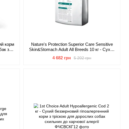
хий корм
Nature's Protection Superior Care Sensitive
бак з
Skin&Stomach Adult All Breeds 10 кг - Сухий
корм з м'ясом ягняти для дорослих собак з
4 682 грн
5 202 грн
чутливим шлунком