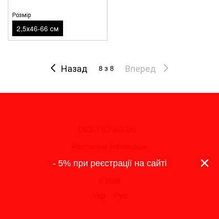
Розмір
2,5х46-66 см
Назад
Вперед
8
з 8
093-193-69-96
Контактна інформація
×
- 5% при реєстрації на сайті
Повна версія сайту
© 2026
Укр
Рус