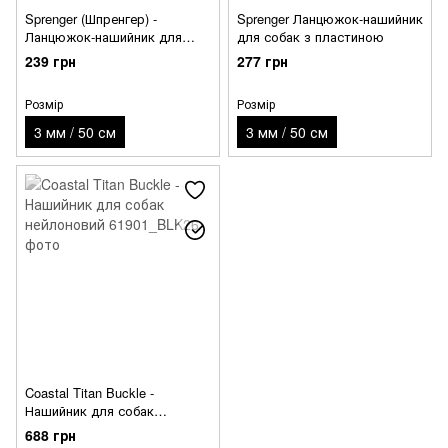
Sprenger (Шпренгер) -
Sprenger Ланцюжок-нашийник
Ланцюжок-нашийник для
для собак з пластиною
собак, коротка ланка
239 грн
277 грн
(огранка)
Розмір
Розмір
3 мм / 50 см
3 мм / 50 см
Coastal Titan Buckle -
Нашийник для собак
нейлоновий
688 грн