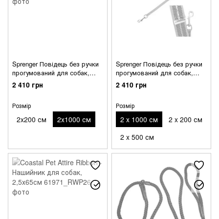
Sprenger Повідець без ручки
Sprenger Повідець без ручки
прогумований для собак,
прогумований для собак,
нейлон, неоново-рожевий
нейлон, неоново-зелений
2 410 грн
2 410 грн
Розмір
Розмір
2x200 см
2x1000 см
2 x 1000 см
2 x 200 см
2 x 500 см