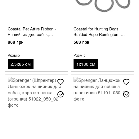
Coastal Pet Attire Ribbon -
Coastal for Hunting Dogs
Нашийник для собак,
Braided Rope Remington -
2,5х65см
Ривковий нашийник-повідець
868 грн
563 грн
для дрібних та середніх порід
собак
Розмір
Розмір
2,5х65 см
1х180 см