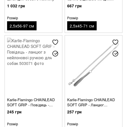
собак, 2,5х45-71 см
1 032 грн
667 грн
Розмір
Розмір
2,5х56-97 см
2,5х45-71 см
Karlie-Flamingo CHAINLEAD
Karlie-Flamingo CHAINLEAD
SOFT GRIP - Повідець -
SOFT GRIP - Ланцюг
ланцюг з нейлонової ручкою
повідець з нейлонової
245 грн
257 грн
для собак
ручкою для собак
Розмір
Розмір