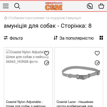
Собакам
прогулянки та подорожі
амуніція
амуніція для собак - Сторінка: 8
Фільтр
За популярністю
Coastal Nylon Adjustable -
Coastal Lazer - Нашийник
Шлея для собак з нейлону
світло-відбиваючий для