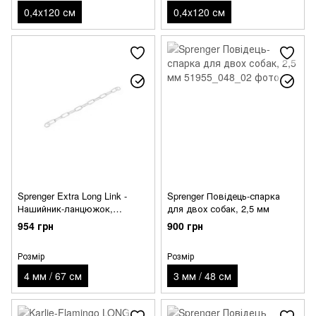
0,4x120 см
0,4x120 см
Sprenger Extra Long Link -
Sprenger Повідець-спарка
Нашийник-ланцюжок,
для двох собак, 2,5 мм
широка ланка, куроган сталь
954 грн
900 грн
Розмір
Розмір
4 мм / 67 см
3 мм / 48 см