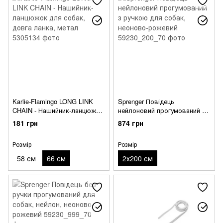
Karlie-Flamingo LONG LINK
Sprenger Повідець
CHAIN - Нашийник-ланцюжок
нейлоновий прогумований з
для собак, довга ланка,
ручкою для собак, неоново-
181 грн
874 грн
метал
рожевий
Розмір
Розмір
58 см
66 см
2х200 см