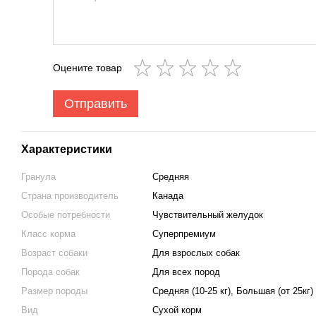
Оцените товар
Отправить
Характеристики
Гранула
Средняя
Страна производитель
Канада
Особые потребности
Чувствительный желудок
Класс корма
Суперпремиум
Возраст собаки
Для взрослых собак
Порода собак
Для всех пород
Размер породы
Средняя (10-25 кг), Большая (от 25кг)
Вид
Сухой корм