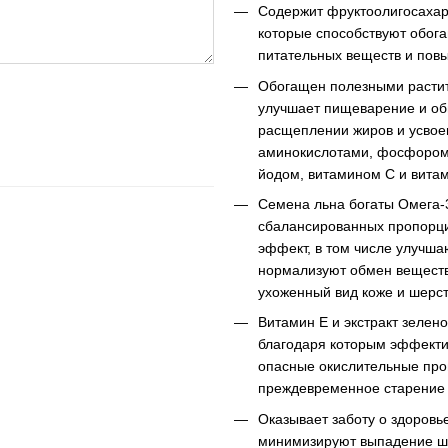
Содержит фруктоолигосахар
которые способствуют обо
питательных веществ и по
Обогащен полезными растит
улучшает пищеварение и об
расщеплении жиров и усвое
аминокислотами, фосфором,
йодом, витамином С и вита
Семена льна богаты Омега-
сбалансированных пропорц
эффект, в том числе улучша
нормализуют обмен веществ
ухоженный вид коже и шерс
Витамин Е и экстракт зелен
благодаря которым эффекти
опасные окислительные про
преждевременное старение 
Оказывает заботу о здоровье
минимизируют выпадение ше