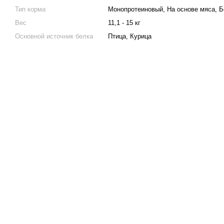
Тип корма
Монопротеиновый, На основе мяса, Б
Вес
11,1 - 15 кг
Основной источник белка
Птица, Курица