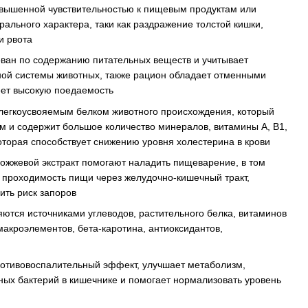
овышенной чувствительностью к пищевым продуктам или
ального характера, таки как раздражение толстой кишки,
и рвота
ван по содержанию питательных веществ и учитывает
ой системы животных, также рацион обладает отменными
еет высокую поедаемость
легкоусвояемым белком животного происхождения, который
м и содержит большое количество минералов, витамины А, В1,
которая способствует снижению уровня холестерина в крови
рожжевой экстракт помогают наладить пищеварение, в том
 проходимость пищи через желудочно-кишечный тракт,
ить риск запоров
ляются источниками углеводов, растительного белка, витаминов
 макроэлементов, бета-каротина, антиоксидантов,
ротивовоспалительный эффект, улучшает метаболизм,
ных бактерий в кишечнике и помогает нормализовать уровень