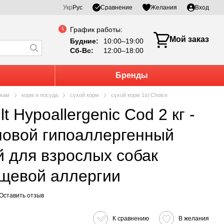
Сравнение
Укр
Рус
Желания
Вход
График работы:
Мой заказ
Будние:
10:00–19:00
Сб-Вс:
12:00–18:00
Бренды
кам
корм и посуда
сухой корм
сухой корм 1st Choice
новой гипоаллергенный
й для взрослых собак
ищевой аллергии
Оставить отзыв
К сравнению
В желания