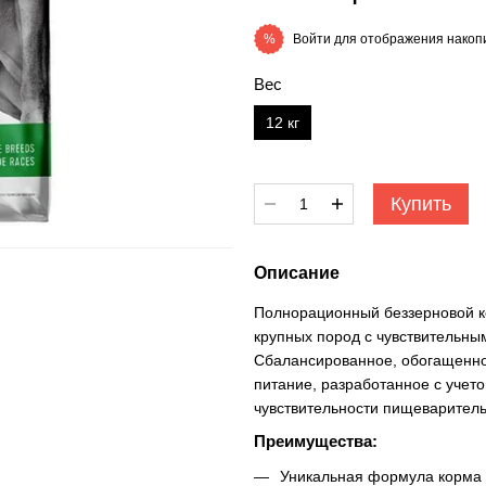
Войти
для отображения накопи
%
Вес
12 кг
Купить
Описание
Полнорационный беззерновой ко
крупных пород с чувствительн
Сбалансированное, обогащенно
питание, разработанное с учет
чувствительности пищеварительн
Преимущества:
Уникальная формула корма 