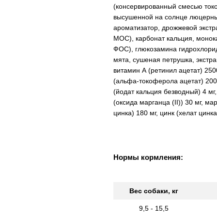
(консервированный смесью токоф
высушенной на солнце люцерны
ароматизатор, дрожжевой экстр
МОС), карбонат кальция, монока
ФОС), глюкозамина гидрохлорид
мята, сушеная петрушка, экстра
витамин А (ретинил ацетат) 25
(альфа-токоферола ацетат) 200 
(йодат кальция безводный) 4 мг,
(оксида марганца (II)) 30 мг, м
цинка) 180 мг, цинк (хелат цинка
Нормы кормления:
Вес собаки, кг
9,5 - 15,5