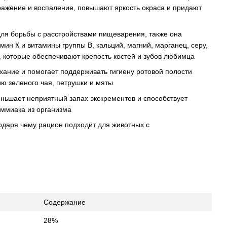
ражение и воспаление, повышают яркость окраса и придают
для борьбы с расстройствами пищеварения, также она
мин К и витамины группы B, кальций, магний, марганец, серу,
, которые обеспечивают крепость костей и зубов любимца
ание и помогает поддерживать гигиену ротовой полости
ю зеленого чая, петрушки и мяты
ньшает неприятный запах экскрементов и способствует
ммиака из организма
одаря чему рацион подходит для животных с
Содержание
28%