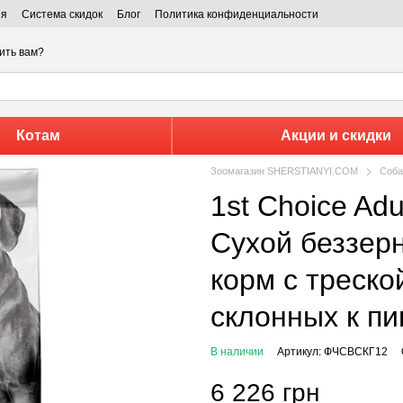
ия
Система скидок
Блог
Политика конфиденциальности
ить вам?
Котам
Акции и скидки
Зоомагазин SHERSTIANYI.COM
Соба
1st Choice Adult Hypoallergenic Cod 2 кг -
Сухой беззер
корм с треско
склонных к п
В наличии
Артикул: ФЧСВСКГ12
6 226 грн