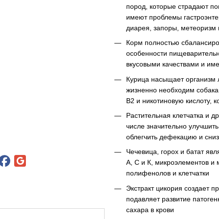
пород, которые страдают п
имеют проблемы гастроэнтер
диарея, запоры, метеоризм 
Корм полностью сбалансиро
особенности пищеварительн
вкусовыми качествами и им
Курица насыщает организм 
жизненно необходим собака
В2 и никотиновую кислоту, 
Растительная клетчатка и д
числе значительно улучшить
облегчить дефекацию и сниз
Чечевица, горох и батат яв
А, С и К, микроэлементов и
полифенолов и клетчатки
Экстракт цикория создает п
подавляет развитие патоген
сахара в крови