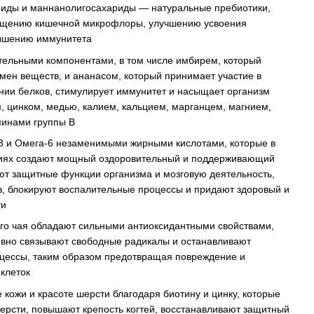
иды и маннанолигосахариды — натуральные пребиотики,
гащению кишечной микрофлоры, улучшению усвоения
вышению иммунитета
ельными компонентами, в том числе имбирем, который
мен веществ, и ананасом, который принимает участие в
нии белков, стимулирует иммунитет и насыщает организм
 цинком, медью, калием, кальцием, марганцем, магнием,
минами группы В
3 и Омега-6 незаменимыми жирными кислотами, которые в
иях создают мощный оздоровительный и поддерживающий
ют защитные функции организма и мозговую деятельность,
, блокируют воспалительные процессы и придают здоровый и
ти
ого чая обладают сильными антиоксидантными свойствами,
вно связывают свободные радикалы и останавливают
цессы, таким образом предотвращая повреждение и
клеток
 кожи и красоте шерсти благодаря биотину и цинку, которые
рсти, повышают крепость когтей, восстанавливают защитный