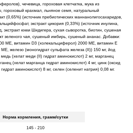
еролов), чечевица, гороховая клетчатка, мука из
, гороховый крахмал, льняное семя, натуральный
акт (0,65%) (источник пребиотических маннанолигосахаридов,
льцийфосфат, экстракт цикория (0,33%) (источник инулина,
, экстракт юкки Шидигера, сухая сыворотка, биотин, сушеная
кт зеленого чая, сушеный имбирь, сушеный ананас. Добавки:
000 МЕ, витамин D3 (холекальциферол) 2000 МЕ, витамин E
МЕ, железо (моногидрат сульфата железа (II)) 150 мг, йод
 медь (хелат меди (II) гидрат аминокислот) 2 мг, марганец
арганец (хелат марганца гидрат аминокислот) 4 мг, цинк (оксид
 гидрат аминокислот) 8 мг, селен (селенит натрия) 0,08 мг.
Норма кормления, грамм/сутки
145 - 210