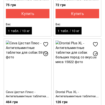
для собак со вкусом мяса
для собак со вкусом мяса
75 грн
72 грн
Купить
Купить
Вес
Вес
1 табл. / 10 кг
1 табл. / 10 кг
Ceva Цестал Плюс -
Drontal Plus XL -
Антигельминтные таблетки
Антигельминтные таблетки
для собак
для собак больших пород со
464 грн
126 грн
вкусом мяса