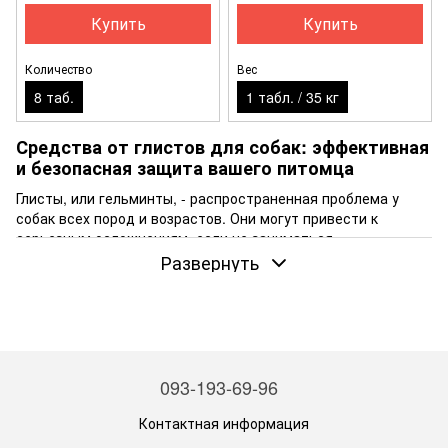
Купить
Купить
Количество
Вес
8 таб.
1 табл. / 35 кг
Средства от глистов для собак: эффективная
и безопасная защита вашего питомца
Глисты, или гельминты, - распространенная проблема у
собак всех пород и возрастов. Они могут привести к
серьезным осложнениям, если не заниматься
своевременной профилактикой и лечением. Важно
Развернуть
использовать качественные и эффективные средства от
глистов для собак для защиты здоровья вашего питомца.
Интернет-магазин Шерстяний Ком (SHERSTIANYI.COM)
предлагает широкий ассортимент таких средств с
возможностью купить в Киеве и с доставкой по Украине.
093-193-69-96
Типы глистов у собак и их опасность
Существует несколько основных типов глистов, которые
Контактная информация
поражают собак: