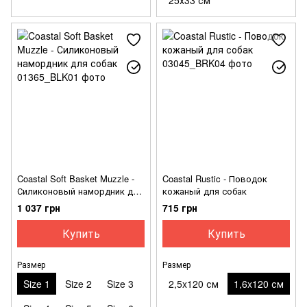
Coastal Soft Basket Muzzle -
Coastal Rustic - Поводок
Силиконовый намордник для
кожаный для собак
собак
1 037 грн
715 грн
Купить
Купить
Размер
Размер
Size 1
Size 2
Size 3
2,5x120 см
1,6x120 см