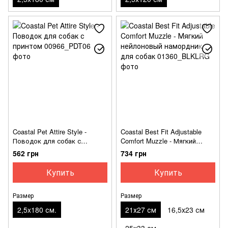
Coastal Pet Attire Style -
Coastal Best Fit Adjustable
Поводок для собак с
Comfort Muzzle - Мягкий
принтом
нейлоновый намордник для
562 грн
734 грн
собак
Купить
Купить
Размер
Размер
2,5x180 см.
21х27 см
16,5х23 см
25х33 см