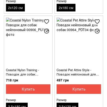
Размер
Размер
2x120 см
2x180 см
Coastal Nylon Training -
Coastal Pet Attire Style -
Поводок для собак
Поводок нейлоновый для
нейлоновый
собак
718 грн
497 грн
Купить
Купить
Размер
Размер
2,5x180 см
2,5х120 см