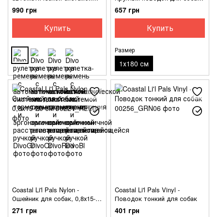
торможения и эргономичной
из нейлона
990 грн
657 грн
расстегивающейся ручкой
Купить
Купить
Размер
1х180 см
Coastal Li'l Pals Nylon -
Coastal Li'l Pals Vinyl -
Ошейник для собак, 0,8х15-20
Поводок тонкий для собак
см
271 грн
401 грн