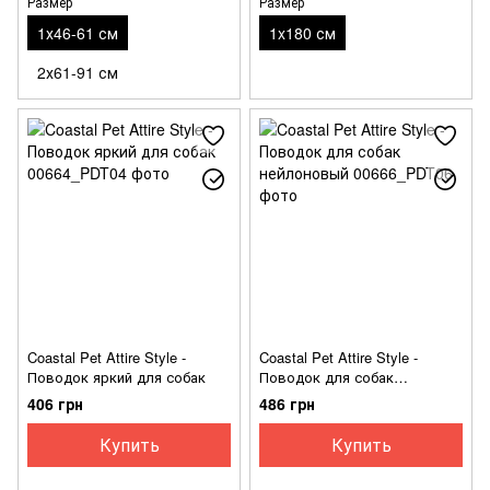
Размер
Размер
1х46-61 см
1x180 см
2х61-91 см
Coastal Pet Attire Style -
Coastal Pet Attire Style -
Поводок яркий для собак
Поводок для собак
нейлоновый
406 грн
486 грн
Купить
Купить