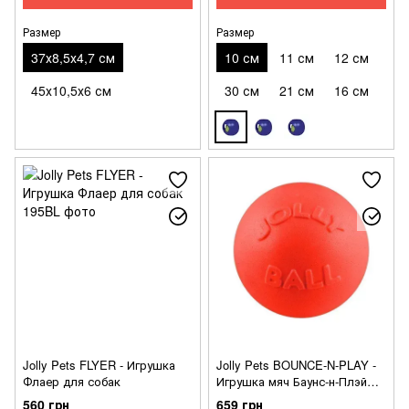
Размер
Размер
37х8,5х4,7 см
10 см
11 см
12 см
45х10,5х6 см
30 см
21 см
16 см
Jolly Pets FLYER - Игрушка
Jolly Pets BOUNCE-N-PLAY -
Флаер для собак
Игрушка мяч Баунс-н-Плэй
для собак
560 грн
659 грн