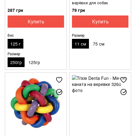
верёвке для собак
287 грн
79 грн
Купить
Купить
Вес
Размер
125 г
11 см
75 см
Размер
250гр
125гр