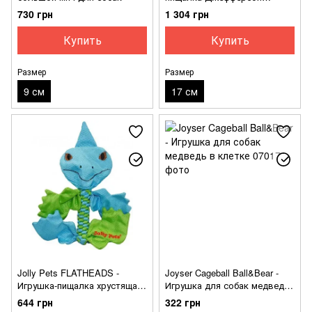
пушистый для собак
730 грн
1 304 грн
Купить
Купить
Размер
Размер
9 см
17 см
Jolly Pets FLATHEADS -
Joyser Cageball Ball&Bear -
Игрушка-пищалка хрустящая
Игрушка для собак медведь
Игуана для собак
в клетке
644 грн
322 грн