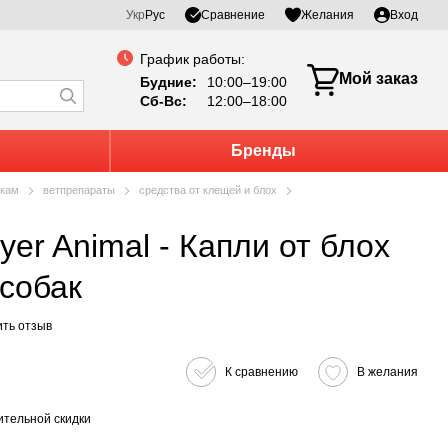
Сравнение
Укр
Рус
Желания
Вход
График работы:
Мой заказ
Будние:
10:00–19:00
Сб-Вс:
12:00–18:00
Бренды
кам
ветпрепараты
средства от клещей и блох
собак
ить отзыв
К сравнению
В желания
тельной скидки