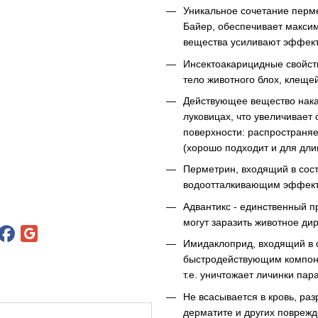
Уникальное сочетание перм
Байер, обеспечивает макси
вещества усиливают эффекти
Инсектоакарицидные свойст
тело животного блох, клеще
Действующее вещество накап
луковицах, что увеличивает
поверхности: распространяе
(хорошо подходит и для дли
Перметрин, входящий в сос
водоотталкивающим эффекто
Адвантикс - единственный 
могут заразить животное д
Имидаклоприд, входящий в 
быстродействующим компон
т.е. уничтожает личинки пар
Не всасывается в кровь, р
дерматите и других поврежд