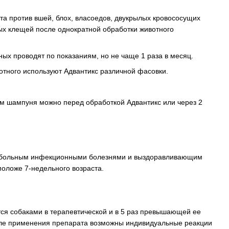
а против вшей, блох, власоедов, двукрылых кровососущих
ых клещей после однократной обработки животного
ых проводят по показаниям, но не чаще 1 раза в месяц.
отного используют Адвантикс различной фасовки.
ем шампуня можно перед обработкой Адвантикс или через 2
 больным инфекционными болезнями и выздоравливающим
оложе 7-недельного возраста.
ся собаками в терапевтической и в 5 раз превышающей ее
осле применения препарата возможны индивидуальные реакции