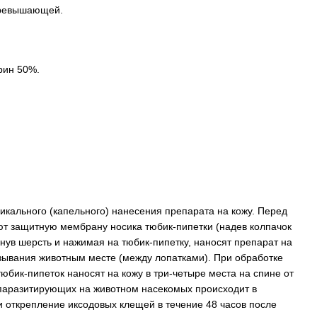
 превышающей.
рин 50%.
икального (капельного) нанесения препарата на кожу. Перед
т защитную мембрану носика тюбик-пипетки (надев колпачок
инув шерсть и нажимая на тюбик-пипетку, наносят препарат на
зывания животным месте (между лопатками). При обработке
юбик-пипеток наносят на кожу в три-четыре места на спине от
 паразитирующих на животном насекомых происходит в
ли открепление иксодовых клещей в течение 48 часов после