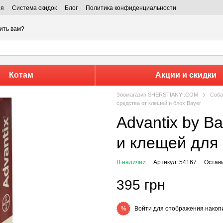
ия
Система скидок
Блог
Политика конфиденциальности
ить вам?
Котам
Акции и скидки
Зоомагазин SHERSTIANYI.COM
Соба
средства от клещей и блох Bayer
Advantix by Bayer Animal - Капли от блох
и клещей для 
В наличии
Артикул: 54167
Остав
395 грн
Войти
для отображения накопи
%