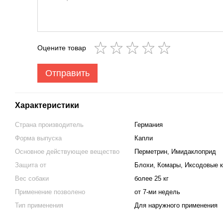
Оцените товар
Отправить
Характеристики
Страна производитель
Германия
Форма выпуска
Капли
Основное действующее вещество
Перметрин, Имидаклоприд
Защита от
Блохи, Комары, Иксодовые 
Вес собаки
более 25 кг
Применение позволено
от 7-ми недель
Тип применения
Для наружного применения