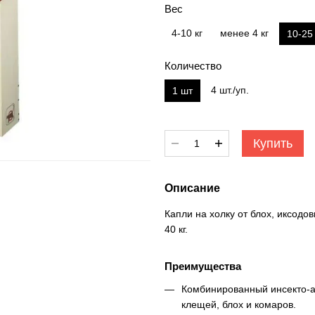
Вес
4-10 кг
менее 4 кг
10-25 
Количество
4 шт./уп.
1 шт
Купить
Описание
Капли на холку от блох, иксодо
40 кг.
Преимущества
Комбинированный инсекто-а
клещей, блох и комаров.