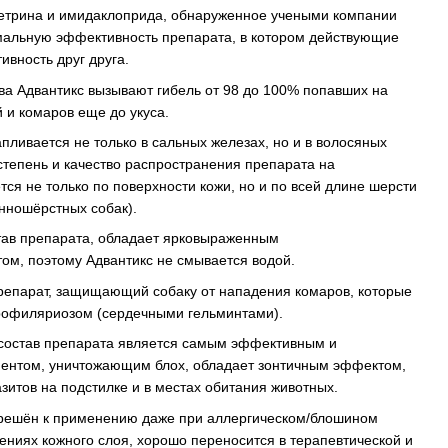
етрина и имидаклоприда, обнаруженное учеными компании
мальную эффективность препарата, в котором действующие
вность друг друга.
ва Адвантикс вызывают гибель от 98 до 100% попавших на
й и комаров еще до укуса.
ливается не только в сальных железах, но и в волосяных
 степень и качество распространения препарата на
тся не только по поверхности кожи, но и по всей длине шерсти
нношёрстных собак).
тав препарата, обладает ярковыраженным
м, поэтому Адвантикс не смывается водой.
препарат, защищающий собаку от нападения комаров, которые
ирофиляриозом (сердечными гельминтами).
состав препарата является самым эффективным и
ентом, уничтожающим блох, обладает зонтичным эффектом,
азитов на подстилке и в местах обитания животных.
азрешён к применению даже при аллергическом/блошином
ениях кожного слоя, хорошо переносится в терапевтической и