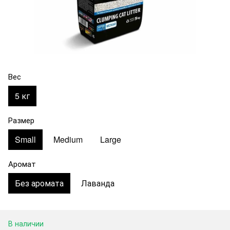
Вес
5 кг
Размер
Small
Medium
Large
Аромат
Без аромата
Лаванда
В наличии