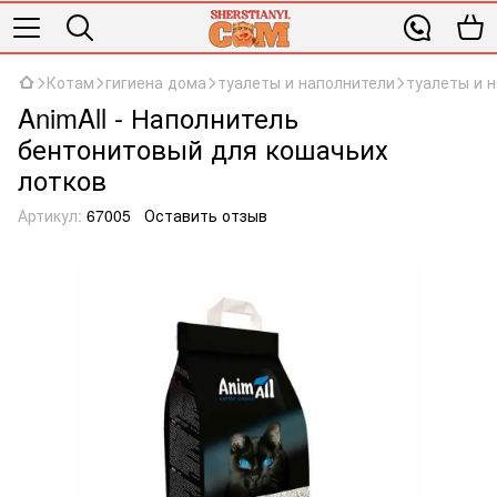
Котам
гигиена дома
туалеты и наполнители
туалеты и 
AnimAll - Наполнитель
бентонитовый для кошачьих
лотков
Артикул:
67005
Оставить отзыв