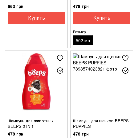
BRUSH
663 грн
478 грн
Купить
Купить
Размер
502 мл
Шампунь для животных
Шампунь для щенков BEEPS
BEEPS 2 IN 1
PUPPIES
478 грн
478 грн