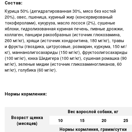
Состав:
Курица 50% (дегидратированная 30%, мясо без костей
20%), овес, пшеница, куриный жир (консервированый
токоферолами), кукуруза, масло лосося (2%), сушеные
яблоки, гидролизованная куриная печень, пивные дрожжи,
коллаген, панцири ракообразных (источник глюкозамина,
260 мг/кг), хрящи (источник хондроитина, 180 мг/кг), травы
и фрукты (гвоздика, цитрусовые, розмарин, куркума, 150 мг/
кг), маннанолигосахариды (150 мг/кг), фруктоолигосахариды
(100 мг/кг), юкка Шидигера (100 мг/кг), сушеная ромашка (90
мг/кг), зеленые мидии (источник гликозаминогликанов, 60
мг/кг), голубика (60 мг/кг).
Нормы кормления:
Вес взрослой собаки, кг
Возраст щенка
10
15
20
25
(месяцев)
Нормы кормления, грамм/сутки