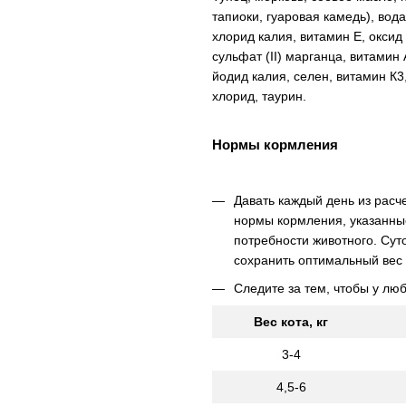
тапиоки, гуаровая камедь), вода
хлорид калия, витамин Е, оксид
сульфат (II) марганца, витамин
йодид калия, селен, витамин К3
хлорид, таурин.
Нормы кормления
Давать каждый день из расч
нормы кормления, указанные
потребности животного. Сут
сохранить оптимальный вес 
Следите за тем, чтобы у люб
Вес кота, кг
3-4
4,5-6