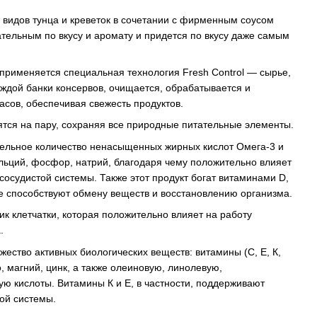
видов тунца и креветок в сочетании с фирменным соусом
тельным по вкусу и аромату и придется по вкусу даже самым
применяется специальная технология Fresh Control — сырье,
аждой банки консервов, очищается, обрабатывается и
асов, обеспечивая свежесть продуктов.
тся на пару, сохраняя все природные питательные элементы.
тельное количество ненасыщенных жирных кислот Омега-3 и
альций, фосфор, натрий, благодаря чему положительно влияет
сосудистой системы. Также этот продукт богат витаминами D,
рые способствуют обмену веществ и восстановлению организма.
к клетчатки, которая положительно влияет на работу
.
ество активных биологических веществ: витамины (С, Е, К,
о, магний, цинк, а также олеиновую, линолевую,
ю кислоты. Витамины К и Е, в частности, поддерживают
ой системы.