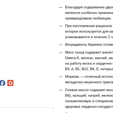
Благодаря содержанию двух 
является особенно привлека
привередливым любимцам.
При изготовлении рационов 
которое используется для к
упаковывается в течение 2 ч
Ингредиенты бережно готовя
Мясо тунца содержит значи
Омега-6, железо, магний, к
на работу мозга и сердечно-
B3, A, B1, B12, B4, E, кото
Морковь — отличный источни
желудочно-кишечного тракта
Соевое масло содержит множ
В4), кальций, натрий, желез
пальмитиновую и стеаринову
здоровье сердечно-сосудист