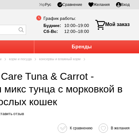
Сравнение
Укр
Рус
Желания
Вход
График работы:
Мой заказ
Будние:
10:00–19:00
Сб-Вс:
12:00–18:00
Бренды
м
корм и посуда
консервы и влажный корм
микс тунца с морковкой в
рослых кошек
тавить отзыв
К сравнению
В желания