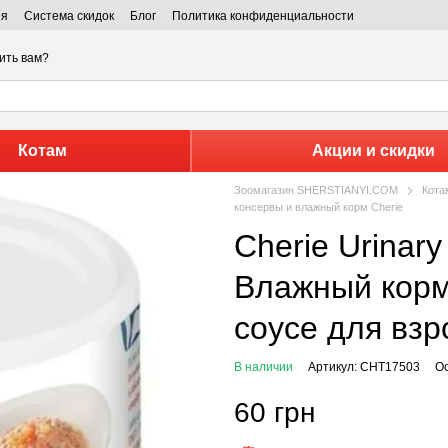
ия
Система скидок
Блог
Политика конфиденциальности
ить вам?
Котам
Акции и скидки
Зоомагазин SHERSTIANYI.COM
Кота
консервы и влажный корм Cherie
Cherie Urinary Care Tuna & Carrot -
Влажный корм 
соусе для вз
В наличии
Артикул: CHT17503
Ос
60 грн