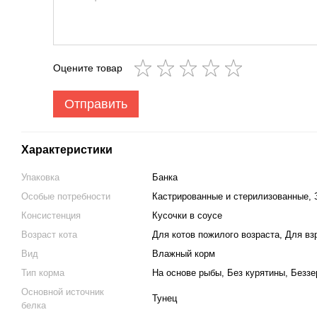
Оцените товар
Отправить
Характеристики
Упаковка
Банка
Особые потребности
Кастрированные и стерилизованные, 
Консистенция
Кусочки в соусе
Возраст кота
Для котов пожилого возраста, Для в
Вид
Влажный корм
Тип корма
На основе рыбы, Без курятины, Безз
Основной источник
Тунец
белка