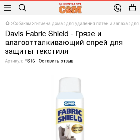
Собакам
гигиена дома
для удаления пятен и запаха
для 
Davis Fabric Shield - Грязе и
влагоотталкивающий спрей для
защиты текстиля
Артикул:
FS16
Оставить отзыв