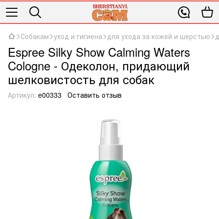
Собакам
уход и гигиена
для ухода за кожей и шерстью
д
Espree Silky Show Calming Waters
Cologne - Одеколон, придающий
шелковистость для собак
Артикул:
e00333
Оставить отзыв