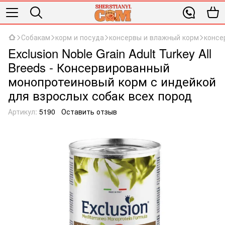
Собакам
корм и посуда
консервы и влажный корм
консе
Exclusion Noble Grain Adult Turkey All
Breeds - Консервированный
монопротеиновый корм с индейкой
для взрослых собак всех пород
Артикул:
5190
Оставить отзыв