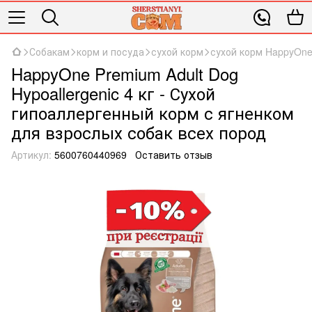
Собакам
корм и посуда
сухой корм
сухой корм HappyOn
HappyOne Premium Adult Dog
Hypoallergenic 4 кг - Сухой
гипоаллергенный корм с ягненком
для взрослых собак всех пород
Артикул:
5600760440969
Оставить отзыв