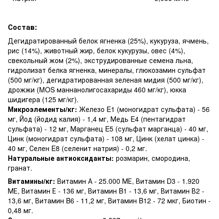
Состав:
Дегидратированный белок ягненка (25%), кукуруза, ячмень,
рис (14%), животный жир, белок кукурузы, овес (4%),
свекольный жом (2%), экструдированные семена льна,
гидролизат белка ягненка, минералы, глюкозамин сульфат
(500 мг/кг), дегидратированная зеленая мидия (500 мг/кг),
дрожжи (MOS маннанолигосахариды 460 мг/кг), юкка
шидигера (125 мг/кг).
Микроэлементы/кг:
Железо E1 (моногидрат сульфата) - 56
мг, Йод (йодид калия) - 1,4 мг, Медь E4 (пентагидрат
сульфата) - 12 мг, Марганец E5 (сульфат марганца) - 40 мг,
Цинк (моногидрат сульфата) - 108 мг, Цинк (хелат цинка) -
40 мг, Селен E8 (селенит натрия) - 0,2 мг.
Натуральные антиоксиданты:
розмарин, смородина,
гранат.
Витамины/кг:
Витамин А - 25.000 МЕ, Витамин D3 - 1.920
МЕ, Витамин Е - 136 мг, Витамин B1 - 13,6 мг, Витамин В2 -
13,6 мг, Витамин B6 - 11,2 мг, Витамин B12 - 72 мкг, Биотин -
0,48 мг.