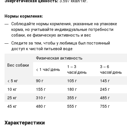
Энергетическая ценность:
3.597 ккал/1кг.
Нормы кормления:
Соблюдайте нормы кормления, указанные на упаковке
корма, но учитывайте индивидуальные потребности
собаки, ее физическую активность и вес
Следите за тем, чтобы у любимца был постоянный
доступ к чистой питьевой воде
Физическая активность
Вес собаки
1 – 3
3 – 6
< 1 час\день
часа\день
часов\день
< 5 кг
90 г
105 г
145 г
10 кг
155 г
180 г
245 г
25 кг
310 г
355 г
485 г
45 кг
480 г
555 г
755 г
Характеристики