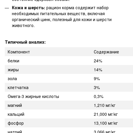
Кожа и шерсть:
рацион корма содержит набор
необходимых питательных веществ, включая
органический цинк, полезный для кожи и шерсти
животного.
Типичный анализ:
Компонент
Содержание
белки
24%
жиры
14%
зола
9%
клетчатка
3%
Омега-3 жирные кислоты
0,3%
магний
1,210 мг/кг
кальций
21,000 мг/кг
фосфор
13,100 мг/кг
натрий
3,066 мг/кг