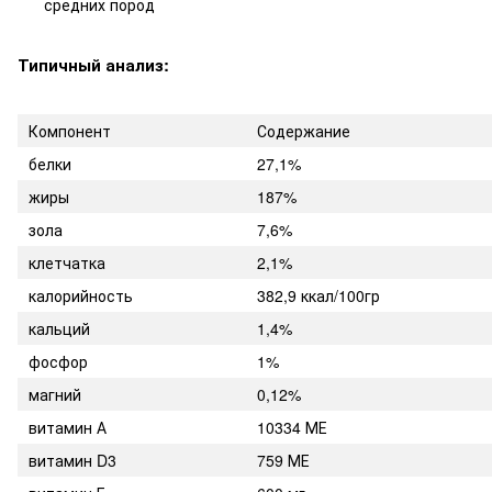
средних пород
Типичный анализ:
Компонент
Содержание
белки
27,1%
жиры
187%
зола
7,6%
клетчатка
2,1%
калорийность
382,9 ккал/100гр
кальций
1,4%
фосфор
1%
магний
0,12%
витамин А
10334 МЕ
витамин D3
759 МЕ