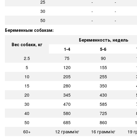
25
-
-
30
-
-
50
-
-
Беременным собакам:
Беременность, недель
Вес собаки, кг
1-4
5-6
2.5
75
90
5
120
155
10
205
255
15
280
350
20
345
430
30
470
585
40
580
725
50
685
860
60+
12 грамм/кг
16 грамм/кг
19 г