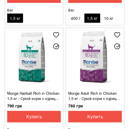
Вес
Вес
1,5 кг
400 г
1,5 кг
10 кг
Monge Hairball Rich in Chicken
Monge Adult Rich in Chicken
1,5 кг - Сухой корм с курицей
1,5 кг - Сухой корм с курицей
для выведения комочков
для взрослых кошек
790 грн
760 грн
шерсти для кошек
возрасте от 1 года до 7 лет
Купить
Купить