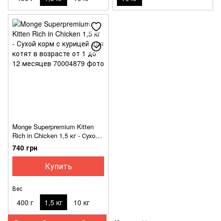
Monge Superpremium Kitten
Rich in Chicken 1,5 кг - Сухой
корм с курицей для котят в
740 грн
возрасте от 1 до 12 месяцев
Купить
Вес
400 г
1,5 кг
10 кг