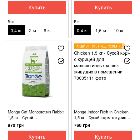
для взрослых котов
котов
Купить
Купить
Вес
Вес
0,4 кг
2 кг
6 кг
0,4 кг
1,6 кг
10 кг
АКЦИОННОЕ ПРЕДЛОЖЕНИЕ
Monge Cat Monoprotein Rabbit
Monge Indoor Rich in Chicken
1,5 кг - Сухой
1,5 кг - Сухой корм с курицей
монопротеиновый корм с
для малоактивных кошек
870 грн
760 грн
кроликом для взрослых
живущих в помещении
котов
Купить
Купить