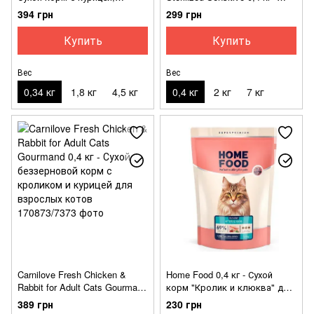
кроликом и селёдкой для
Сухой беззерновой корм с
394 грн
299 грн
котов
кроликом для взрослых
стерилизованных кошек с
Купить
Купить
чувствительной
пищеварительной системой
Вес
Вес
0,34 кг
1,8 кг
4,5 кг
0,4 кг
2 кг
7 кг
Carnilove Fresh Chicken &
Home Food 0,4 кг - Сухой
Rabbit for Adult Cats Gourmand
корм "Кролик и клюква" для
0,4 кг - Сухой беззерновой
взрослых стерилизованных
389 грн
230 грн
корм с кроликом и курицей
кошек и кастрированных