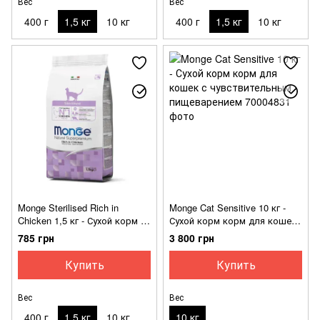
Вес
Вес
400 г
1,5 кг
10 кг
400 г
1,5 кг
10 кг
Monge Sterilised Rich in
Monge Cat Sensitive 10 кг -
Chicken 1,5 кг - Сухой корм с
Сухой корм корм для кошек
курицей для взрослых
с чувствительным
785 грн
3 800 грн
стеризованных кошек
пищеварением
Купить
Купить
Вес
Вес
400 г
1,5 кг
10 кг
10 кг