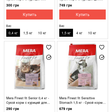
индейкой для котят
активных кошек
300 грн
749 грн
Купить
Купить
Вес
Вес
0,4 кг
1,5 кг
10 кг
1,5 кг
4 кг
10 кг
Mera Finest fit Senior 0,4 кг -
Mera Finest fit Sensitive
Сухой корм с курицей для
Stomach 1,5 кг - Сухой корм с
стареющих кошек
индейкой и лососем для
290 грн
679 грн
чувствительных к питанию