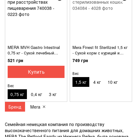
MERA MVH Gastro Intestinal
Mera Finest fit Sterilized 1,5 кг
0,75 кг - Сухой лечебный
- Сухой корм с курицей и
корм для кошек при
индейкой для
521 грн
749 грн
расстройствах пищеварения
стерилизованных кошек
Купить
Вес
1,5 кг
4 кг
10 кг
Вес
0,75 кг
0,4 кг
3 кг
Бренд
Mera
Семейная немецкая компания по производству
высококачественного питания для домашних животных,
MERA The Petfood Family из Нижнего Рейна, была основана