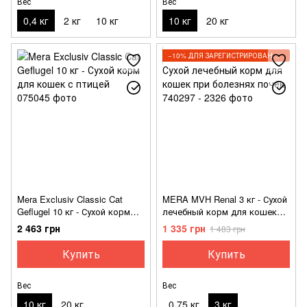
Вес
Вес
0,4 кг
2 кг
10 кг
10 кг
20 кг
−10% ДЛЯ ЗАРЕГИСТРИРОВАННЫХ КЛИЕНТОВ
Mera Exclusiv Classic Cat
MERA MVH Renal 3 кг - Сухой
Geflugel 10 кг - Сухой корм
лечебный корм для кошек
для кошек с птицей
при болезнях почек
2 463 грн
1 335 грн
1 483 грн
Купить
Купить
Вес
Вес
10 кг
20 кг
0,75 кг
3 кг