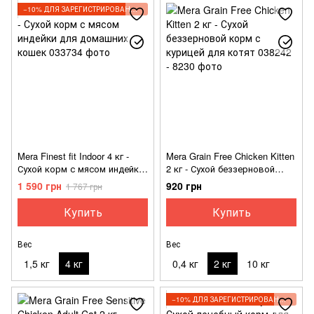
−10% ДЛЯ ЗАРЕГИСТРИРОВАННЫХ КЛИЕНТОВ
Mera Finest fit Indoor 4 кг -
Mera Grain Free Chicken Kitten
Сухой корм с мясом индейки
2 кг - Сухой беззерновой
для домашних кошек
корм с курицей для котят
1 590 грн
920 грн
1 767 грн
Купить
Купить
Вес
Вес
1,5 кг
4 кг
0,4 кг
2 кг
10 кг
−10% ДЛЯ ЗАРЕГИСТРИРОВАННЫХ КЛИЕНТОВ