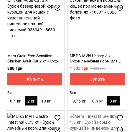
Mera Grain Free Sensitive
MERA MVH Urinary 3 кг -
Chicken Adult Cat 2 кг - Сухой
Сухой лечебный корм для
беззерновой корм с курицей
кошек при мочекаменных
886 грн
1 335 грн
1 483 грн
для кошек с чувствительной
болезнях
пищеварительной системой
Купить
Купить
Вес
Вес
0,4 кг
2 кг
10 кг
0,75 кг
0,4 кг
3 кг