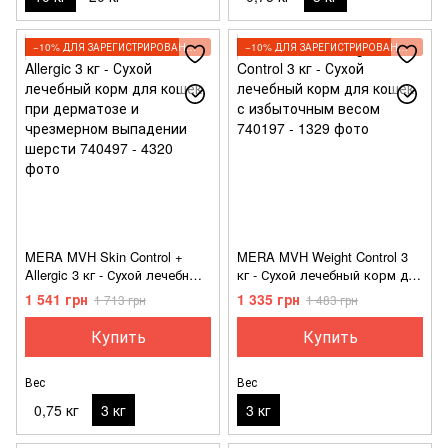
−10% ДЛЯ ЗАРЕГИСТРИРОВАННЫХ КЛИЕНТОВ
−10% ДЛЯ ЗАРЕГИСТРИРОВАННЫХ КЛИЕНТОВ
MERA MVH Skin Control +
MERA MVH Weight Control 3
Allergic 3 кг - Сухой лечебный
кг - Сухой лечебный корм для
корм для кошек при
кошек с избыточным весом
1 541 грн
1 335 грн
1 713 грн
1 483 грн
дерматозе и чрезмерном
выпадении шерсти
Купить
Купить
Вес
Вес
0,75 кг
3 кг
3 кг