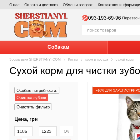
Перейти к основному контенту
О нас
Оплата и доставка
Обмен и возврат
Контактная информац
093-193-69-96
Перезвон
Собакам
Зоомагазин SHERSTIANYI.COM
Котам
корм и посуда
сухой корм
Сухой корм для чистки зуб
Особые потребности:
−10% ДЛЯ ЗАРЕГИСТРИР
Очистка зубов
Очистить фильтр
Цена, грн
От Цена, грн
До Цена, грн
OK