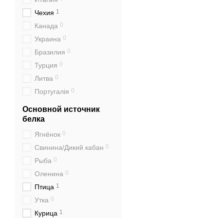
1
Чехия
0
Канада
0
Украина
0
Бразилия
0
Турция
0
Литва
0
Португалія
Основной источник
белка
0
Ягнёнок
0
Свинина/Дикий кабан
0
Рыба
0
Оленина
1
Птица
0
Утка
1
Курица