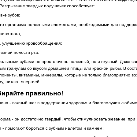
 Разгрызание твердых подушечек способствует:
вке зубов;
о организма полезными элементами, необходимыми для поддержа
животного;
, улучшению кровообращения;
ваний полости рта.
больными зубами не просто очень полезный, но и вкусный. Даже с
м гранулам со вкусом домашней птицы или красной рыбы. В соста
поненты, витамины, минералы, которые не только благоприятно воз
у, питают энергией.
бирайте правильно!
она - важный шаг в поддержании здоровья и благополучия любимо
орма - он достаточно твердый, чтобы стимулировать жевание, при
 - помогают бороться с зубным налетом и камнем;