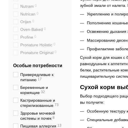
зубной эмали от налета.
0
Nutram
0
Nutrican
Укреплению и полиро
0
Orijen
Пополнению кошачьег
0
Oven-Baked
Освежению дыхания 
0
Profine
Массированию десен
0
Pronature Holistic
Профилактике заболе
0
Pronature Original
Сухой корм для кошек с 
0
Reflex Plus
равнодушным к аппетитны
Особые потребности
0
Savory
белки, растительные ком
Привередливые к
0
Schesir
пищеварительную систем
17
питанию
0
Taste of the Wild
Сухой корм вы
Беременные и
0
Brit Premium
32
кормящие
Выбор подходящего раци
0
Monge
Кастрированные и
вы получите:
73
стерилизованные
0
Nature's Protection
Особенную текстуру к
Здоровье мочевой
0
HappyOne
8
системы и почек
Специальные добавки
0
Bravery
13
Пищевая аллергия