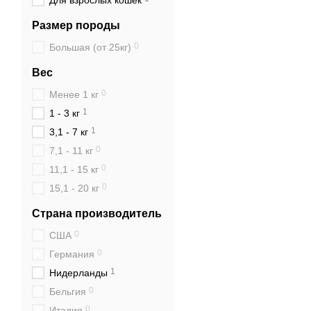
Для взрослых кошек
Размер породы
0
Большая (от 25кг)
Вес
0
менее 1 кг
1
1 - 3 кг
1
3,1 - 7 кг
0
7,1 - 11 кг
0
11,1 - 15 кг
0
15,1 - 20 кг
Страна производитель
0
США
0
Германия
1
Нидерланды
0
Бельгия
0
Италия