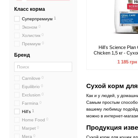
Класс корма
1
Суперпремиум
0
Эконом
0
Холистик
0
Премиум
Hill's Science Plan
Chicken 1,5 кг - Сух
Бренд
взрослых кошек, ухо
1 185 грн
0
Carnilove
Сухой корм для
0
Equilibrio
0
Exclusion
Как и у людей, у домашн
Самым простым способом
0
Farmina
вашему любимцу подойдет
1
Hill's
можно в интернет-магази
0
Home Food
Продукция изв
0
Marpet
0
Mera
Сухой корм для кошек д