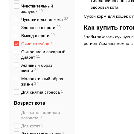
Сбалансированный со
0
1st Choice
Чувствительный
здоровья кота.
0
Acana
40
желудок
Сухой корм для кошек с 
0
BonaCibo
32
Чувствительная кожа
0
Brit Care
Как купить гот
28
Здоровье шерсти
30
Вывод шерсти
Чтобы заказать лучшую п
регион Украины можно в
1
Очистка зубов
Ожирение и сахарный
11
диабет
Активный образ
21
жизни
Малоактивный образ
37
жизни
1
Для снятия стресса
Возраст кота
Для котов пожилого
0
возраста
0
Для котят
1