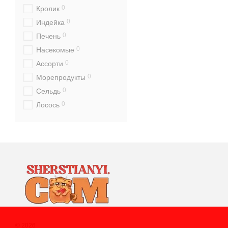
0
Кролик
0
Индейка
0
Печень
0
Насекомые
0
Ассорти
0
Морепродукты
0
Сельдь
0
Лосось
0
Говядина
0
Тунец
0
Гусь
0
Заєць
0
Тріска
0
Сардина
0
Форель
© 2026