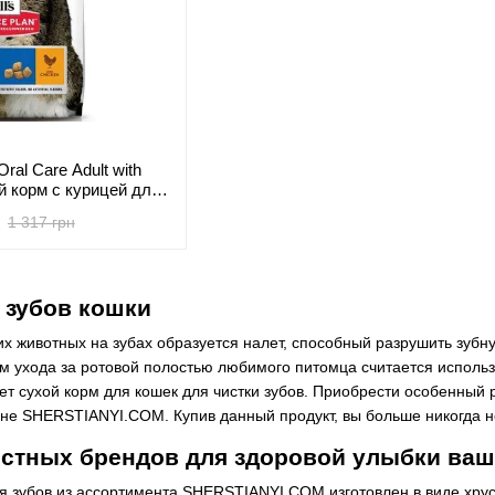
 Oral Care Adult with
ой корм с курицей для
д за ротовой полостью
1 317 грн
 зубов кошки
их животных на зубах образуется налет, способный разрушить зуб
 ухода за ротовой полостью любимого питомца считается использ
 сухой корм для кошек для чистки зубов. Приобрести особенный 
не SHERSTIANYI.COM. Купив данный продукт, вы больше никогда не
естных брендов для здоровой улыбки ваш
ля зубов из ассортимента SHERSTIANYI.COM изготовлен в виде хр