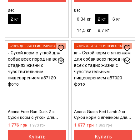
Вес
Вес
2 кг
0,34 кг
2 кг
6 кг
14,5 кг
9,7 кг
−10% ДЛЯ ЗАРЕГИСТРИРОВАННЫХ КЛИЕНТОВ
−10% ДЛЯ ЗАРЕГИСТРИРОВАННЫХ КЛИЕНТОВ
Acana Free-Run Duck 2 кг -
Acana Grass-Fed Lamb 2 кг -
Сухой корм с уткой для
Сухой корм с ягненком для
собак всех пород на всех
собак всех пород на всех
1 776 грн
1 677 грн
1 973 грн
1 863 грн
стадиях жизни с
стадих жизни с
чувствительным
чувствительным
Купить
Купить
пищеварением
пищеварением