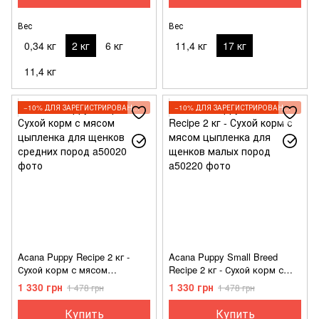
Вес
Вес
0,34 кг
2 кг
6 кг
11,4 кг
17 кг
11,4 кг
−10% ДЛЯ ЗАРЕГИСТРИРОВАННЫХ КЛИЕНТОВ
−10% ДЛЯ ЗАРЕГИСТРИРОВАННЫХ КЛИЕНТОВ
Acana Puppy Recipe 2 кг -
Acana Puppy Small Breed
Сухой корм с мясом
Recipe 2 кг - Сухой корм с
цыпленка для щенков
мясом цыпленка для щенков
1 330 грн
1 330 грн
1 478 грн
1 478 грн
средних пород
малых пород
Купить
Купить