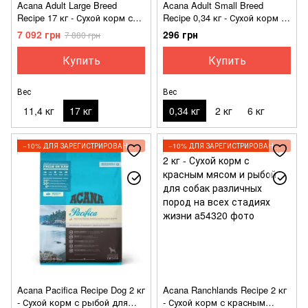
Acana Adult Large Breed
Acana Adult Small Breed
Recipe 17 кг - Сухой корм с
Recipe 0,34 кг - Сухой корм с
мясом цыпленка для крупных
мясом цыплят для взрослых
7 092 грн
296 грн
7 880 грн
и гигантских пород
собак малых пород
Купить
Купить
Вес
Вес
11,4 кг
17 кг
0,34 кг
2 кг
6 кг
−10% ДЛЯ ЗАРЕГИСТРИРОВАННЫХ КЛИЕНТОВ
−10% ДЛЯ ЗАРЕГИСТРИРОВАННЫХ КЛИЕНТОВ
Acana Pacifica Recipe Dog 2 кг
Acana Ranchlands Recipe 2 кг
- Сухой корм с рыбой для
- Сухой корм с красным