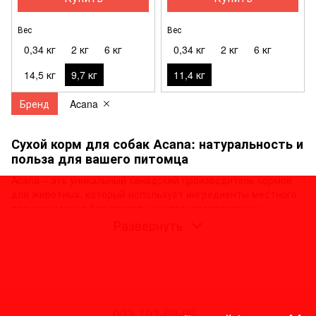
Вес
Вес
0,34 кг
2 кг
6 кг
0,34 кг
2 кг
6 кг
14,5 кг
9,7 кг
11,4 кг
Бренд
Acana
Сухой корм для собак Acana: натуральность и
польза для вашего питомца
Acana – это уникальный канадский производитель кормов
для животных, который использует ингредиенты местного
происхождения без длительных транспортировок и
хранения. Акана для собак предлагает корма холистик
Развернуть
класса, что означает, что их состав натурален и безопасен
даже для человеческого потребления. Без искусственных
красителей, консервантов и химических добавок, корма
Acana содержат в себе 95% мясных ингредиентов, что
является ключевым преимуществом бренда на рынке
кормов для животных.
093-193-69-96