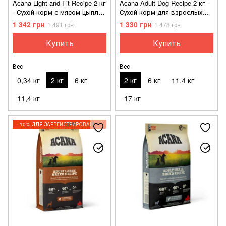
Acana Light and Fit Recipe 2 кг
Acana Adult Dog Recipe 2 кг -
- Сухой корм с мясом цыплят
Сухой корм для взрослых
для взрослых собак с
собак всех пород
1 342 грн
1 330 грн
1 491 грн
1 478 грн
избыточным весом
Купить
Купить
Вес
Вес
0,34 кг
2 кг
6 кг
2 кг
6 кг
11,4 кг
11,4 кг
17 кг
−10% ДЛЯ ЗАРЕГИСТРИРОВАННЫХ КЛИЕНТОВ