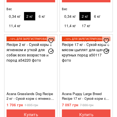
Вес
Вес
0,34 кг
2 кг
6 кг
0,34 кг
2 кг
6 кг
11,4 кг
11,4 кг
17 кг
−10% ДЛЯ ЗАРЕГИСТРИРОВАННЫХ КЛИЕНТОВ
−10% ДЛЯ ЗАРЕГИСТРИРОВАННЫХ КЛИЕНТОВ
Acana Grasslands Dog Recipe
Acana Puppy Large Breed
2 кг - Сухой корм с ягненком
Recipe 17 кг - Сухой корм с
и уткой для собак всех
мясом цыплят для щенков
1 706 грн
7 097 грн
1 895 грн
7 886 грн
возрастов и пород
крупных пород
Купить
Купить