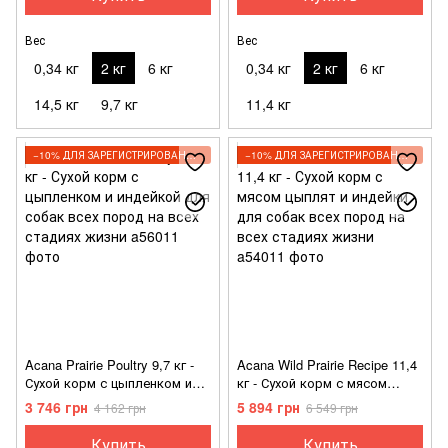
пищеварением
Вес
Вес
0,34 кг
2 кг
6 кг
0,34 кг
2 кг
6 кг
14,5 кг
9,7 кг
11,4 кг
−10% ДЛЯ ЗАРЕГИСТРИРОВАННЫХ КЛИЕНТОВ
−10% ДЛЯ ЗАРЕГИСТРИРОВАННЫХ КЛИЕНТОВ
Acana Prairie Poultry 9,7 кг -
Acana Wild Prairie Recipe 11,4
Сухой корм с цыпленком и
кг - Сухой корм с мясом
индейкой для собак всех
цыплят и индейки для собак
3 746 грн
5 894 грн
4 162 грн
6 549 грн
пород на всех стадиях жизни
всех пород на всех стадиях
жизни
Купить
Купить