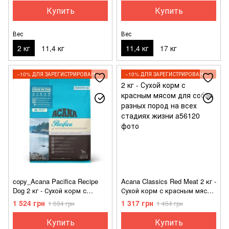
Купить
Купить
Вес
Вес
2 кг
11,4 кг
11,4 кг
17 кг
−10% ДЛЯ ЗАРЕГИСТРИРОВАННЫХ КЛИЕНТОВ
−10% ДЛЯ ЗАРЕГИСТРИРОВАННЫХ КЛИЕНТОВ
copy_Acana Pacifica Recipe
Acana Classics Red Meat 2 кг -
Dog 2 кг - Сухой корм с
Сухой корм с красным мясом
рыбой для собак всех пород
для собак разных пород на
1 524 грн
1 317 грн
1 694 грн
1 464 грн
на всех стадиях жизни
всех стадиях жизни
Купить
Купить