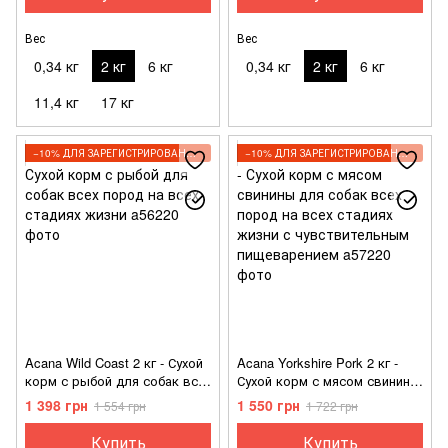
Вес
Вес
0,34 кг
2 кг
6 кг
0,34 кг
2 кг
6 кг
11,4 кг
17 кг
−10% ДЛЯ ЗАРЕГИСТРИРОВАННЫХ КЛИЕНТОВ
−10% ДЛЯ ЗАРЕГИСТРИРОВАННЫХ КЛИЕНТОВ
Acana Wild Coast 2 кг - Сухой
Acana Yorkshire Pork 2 кг -
корм с рыбой для собак всех
Сухой корм с мясом свинины
пород на всех стадиях жизни
для собак всех пород на
1 398 грн
1 550 грн
1 554 грн
1 722 грн
всех стадиях жизни с
чувствительным
Купить
Купить