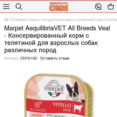
Собакам
корм и посуда
консервы и влажный корм
консе
Marpet AequilibriaVET All Breeds Veal
- Консервированный корм с
телятиной для взрослых собак
различных пород
Артикул:
CH15/100
Оставить отзыв