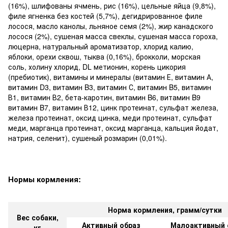
(16%), шлифованы ячмень, рис (16%), цельные яйца (9,8%),
филе ягненка без костей (5,7%), дегидрированное филе
лосося, масло канолы, льняное семя (2%), жир канадского
лосося (2%), сушеная масса свеклы, сушеная масса гороха,
люцерна, натуральный ароматизатор, хлорид калию,
яблоки, орехи сквош, тыква (0,16%), брокколи, морская
соль, холину хлорид, DL метионин, корень цикория
(пребиотик), витамины и минералы (витамин Е, витамин А,
витамин D3, витамин B3, витамин С, витамин B5, витамин
В1, витамин В2, бета-каротин, витамин B6, витамин B9
витамин B7, витамин В12, цинк протеинат, сульфат железа,
железа протеинат, оксид цинка, меди протеинат, сульфат
меди, марганца протеинат, оксид марганца, кальция йодат,
натрия, селенит), сушеный розмарин (0,01%).
Нормы кормления:
Норма кормления, грамм/сутки
Вес собаки,
Активный образ
Малоактивный 
кг