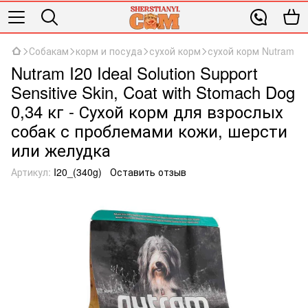
Собакам
корм и посуда
сухой корм
сухой корм Nutram
Nutram I20 Ideal Solution Support
Sensitive Skin, Coat with Stomach Dog
0,34 кг - Сухой корм для взрослых
собак с проблемами кожи, шерсти
или желудка
Артикул:
I20_(340g)
Оставить отзыв