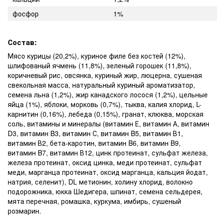
фосфор
1%
Состав:
Мясо курицы (20,2%), куриное филе без костей (12%),
шлифованый ячмень (11,8%), зеленый горошек (11,8%),
коричневый рис, овсянка, куриный жир, люцерна, сушеная
свекольная масса, натуральный куриный ароматизатор,
семена льна (1,2%), жир канадского лосося (1,2%), цельные
яйца (1%), яблоки, морковь (0,7%), тыква, калия хлорид, L-
карнитин (0,16%), лебеда (0,15%), гранат, клюква, морская
соль, витамины и минералы (витамин Е, витамин А, витамин
D3, витамин B3, витамин С, витамин B5, витамин В1,
витамин В2, бета-каротин, витамин B6, витамин B9,
витамин B7, витамин В12, цинк протеинат, сульфат железа,
железа протеинат, оксид цинка, меди протеинат, сульфат
меди, марганца протеинат, оксид марганца, кальция йодат,
натрия, селенит), DL метионин, холину хлорид, волокно
подорожника, юкка Шедигера, шпинат, семена сельдерея,
мята перечная, ромашка, куркума, имбирь, сушеный
розмарин.