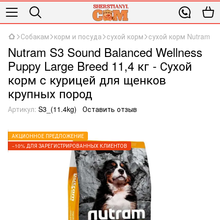
Собакам
корм и посуда
сухой корм
сухой корм Nutram
Nutram S3 Sound Balanced Wellness
Puppy Large Breed 11,4 кг - Сухой
корм с курицей для щенков
крупных пород
Артикул:
S3_(11.4kg)
Оставить отзыв
АКЦИОННОЕ ПРЕДЛОЖЕНИЕ
−10% ДЛЯ ЗАРЕГИСТРИРОВАННЫХ КЛИЕНТОВ