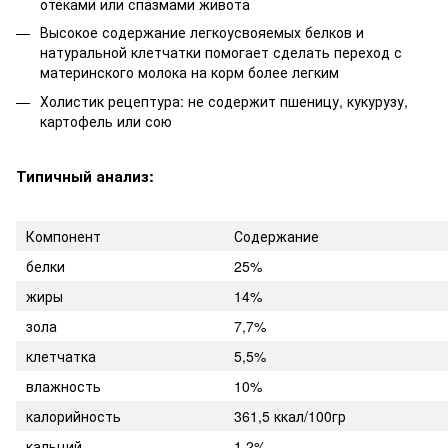
отеками или спазмами живота
Высокое содержание легкоусвояемых белков и
натуральной клетчатки помогает сделать переход с
материнского молока на корм более легким
Холистик рецептура: не содержит пшеницу, кукурузу,
картофель или сою
Типичный анализ:
Компонент
Содержание
белки
25%
жиры
14%
зола
7,7%
клетчатка
5,5%
влажность
10%
калорийность
361,5 ккал/100гр
кальций
1,2%